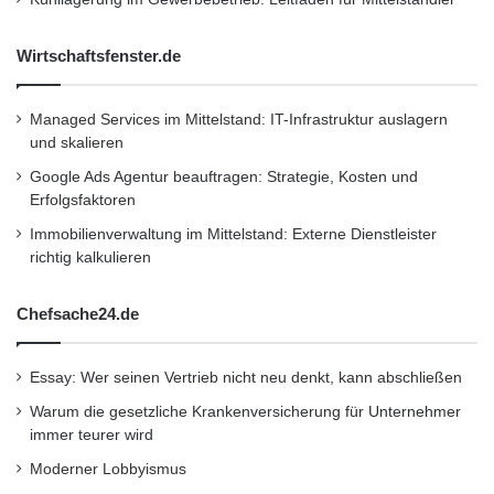
wählen. Umgekehrt gaben 29
Wirtschaftsfenster.de
Prozent der Männer während einer Krise
Managed Services im Mittelstand: IT-Infrastruktur auslagern
.COM als ihre
und skalieren
Google Ads Agentur beauftragen: Strategie, Kosten und
Informations-Ressource an, wobei nur 22
Erfolgsfaktoren
Prozent der Frauen .COM wählen.
Immobilienverwaltung im Mittelstand: Externe Dienstleister
richtig kalkulieren
– Jüngere Amerikaner (im Alter von 18-34)
Chefsache24.de
würden eher eine
Essay: Wer seinen Vertrieb nicht neu denkt, kann abschließen
.ORG-Website registrieren als die ältere
Warum die gesetzliche Krankenversicherung für Unternehmer
Altersgruppe (55+), besonders
immer teurer wird
Moderner Lobbyismus