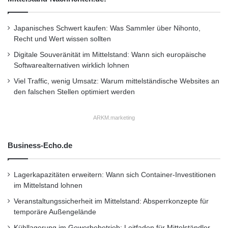
– In Zeiten einer Krise wählen 39 Prozent der
n
Amerikaner .ORG, um
Japanisches Schwert kaufen: Was Sammler über Nihonto,
Recht und Wert wissen sollten
sich zu informieren, während sich 25 Prozent
Digitale Souveränität im Mittelstand: Wann sich europäische
an .COM, 20 Prozent an
Softwarealternativen wirklich lohnen
Viel Traffic, wenig Umsatz: Warum mittelständische Websites an
den falschen Stellen optimiert werden
.NET und nur fünf Prozent an .INFO halten.
ARKM.marketing
– Desgleichen wählen 44 Prozent der Frauen
während einer Krise
Business-Echo.de
die Domäne .ORG aus, um zuverlässige
Lagerkapazitäten erweitern: Wann sich Container-Investitionen
im Mittelstand lohnen
Informationen zu sammeln,
Veranstaltungssicherheit im Mittelstand: Absperrkonzepte für
temporäre Außengelände
während nur 34 Prozent der Männer .ORG
Kühllagerung im Gewerbebetrieb: Leitfaden für Mittelständler