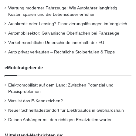
r
h
Wartung moderner Fahrzeuge: Wie Autofahrer langfristig
V
e
Kosten sparen und die Lebensdauer erhöhen
Fünfundzwanzig Prozent der Befragten
o
N
r
Autokredit oder Leasing? Finanzierungslösungen im Vergleich
L
vertrauen allen Domänen
s
-
Automobilsektor: Galvanische Oberflächen bei Fahrzeuge
i
A
t
Verkehrsrechtliche Unterschiede innerhalb der EU
l
gleichermassen.
z
e
Auto privat verkaufen – Rechtliche Stolperfallen & Tipps
e
r
n
– Fast die Hälfte – oder 47 Prozent – der
t
eMobilratgeber.de
d
-
Amerikaner würden .ORG
e
P
r
r
Elektromobilität auf dem Land: Zwischen Potenzial und
o
anstelle von .COM, .NET und .INFO
Praxisproblemen
g
vorziehen, um Informationen über eine
r
Was ist das E-Kennzeichen?
a
Neuer Schnellladestandort für Elektroautos in Gebhardshain
m
Sache die ihnen nahe geht ins Netz zu stellen.
Deinen Anhänger mit den richtigen Ersatzteilen warten
m
e
i
Mittelstand-Nachrichten.de: