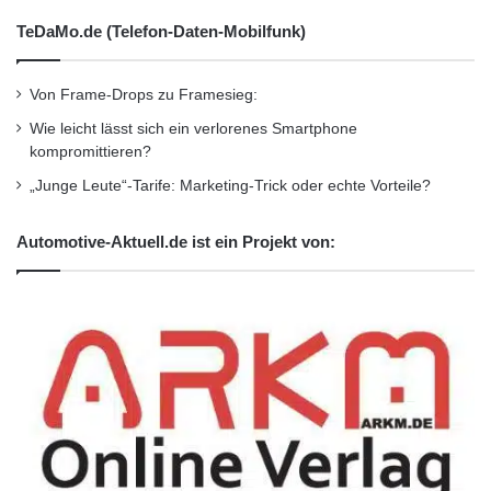
wenn es um den Austausch von Informationen
TeDaMo.de (Telefon-Daten-Mobilfunk)
über eine persönliche oder
Von Frame-Drops zu Framesieg:
berufliche Ursache geht. Vierundsechzig
Wie leicht lässt sich ein verlorenes Smartphone
Prozent der Amerikaner im Alter
kompromittieren?
„Junge Leute“-Tarife: Marketing-Trick oder echte Vorteile?
von 18-24 und 58 Prozent der Amerikaner im
Automotive-Aktuell.de ist ein Projekt von:
Alter von 25-34 würden .ORG
bevorzugen, während 39 Prozent der
Amerikaner im Alter von 55-64 und 34
Prozent der Amerikaner im Alter von 65 and
älter die Domain