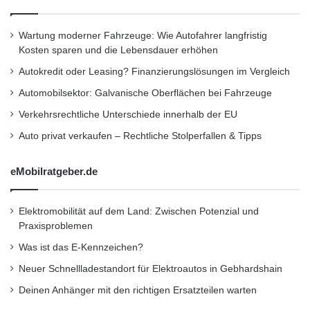
Neu entwickelte Juniorliga zielt auf
Informatiktalente bis 16 Jahre
Wartung moderner Fahrzeuge: Wie Autofahrer langfristig
Kosten sparen und die Lebensdauer erhöhen
“Durch die Einführung der Juniorliga wollen wir
Autokredit oder Leasing? Finanzierungslösungen im Vergleich
insbesondere die jüngeren Schülerinnen und
Automobilsektor: Galvanische Oberflächen bei Fahrzeuge
Schüler für den Bundeswettbewerb gewinnen”,
Verkehrsrechtliche Unterschiede innerhalb der EU
Auto privat verkaufen – Rechtliche Stolperfallen & Tipps
so Pohl. Aus diesem Grund erwarten die bis 16
Jährigen zwei etwas leichtere Aufgaben, die
eMobilratgeber.de
einfacher als bisher zu lösen sind und somit
schneller zu ermutigenden Ergebnissen
Elektromobilität auf dem Land: Zwischen Potenzial und
Praxisproblemen
führen.
Was ist das E-Kennzeichen?
Neuer Schnellladestandort für Elektroautos in Gebhardshain
Wichtige Partnerschaften, unter anderem mit
Deinen Anhänger mit den richtigen Ersatzteilen warten
Hasso-Plattner-Institut und Google