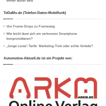
immer teurer wird
verfügen, zielt der Informatik-Biber auf die
breite Masse an Schülerinnen und Schülern
TeDaMo.de (Telefon-Daten-Mobilfunk)
der Jahrgangsstufen 5 bis 13 ab. “Im
vergangenen Jahr haben deutschlandweit rund
Von Frame-Drops zu Framesieg:
Wie leicht lässt sich ein verlorenes Smartphone
120.000 junge Menschen am Informatik-Biber
kompromittieren?
teilgenommen. Anders als beim
„Junge Leute“-Tarife: Marketing-Trick oder echte Vorteile?
Bundeswettbewerb stehen hier nicht komplexe
Automotive-Aktuell.de ist ein Projekt von:
Problemstellungen im Vordergrund, sondern
spannende Aufgaben, die die Faszination
informatischen Denkens vermitteln”, so Pohl.
Während die Teilnehmerinnen und Teilnehmer
des Informatik-Bibers auf diese Weise
Geschmack am Thema Informatik finden