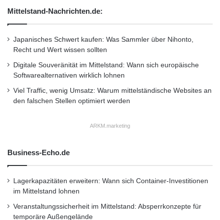
Mittelstand-Nachrichten.de:
Qualifizierter Informatiknachwuchs wird derzeit
nicht nur im IT-Sektor gesucht. Bedarf besteht
Japanisches Schwert kaufen: Was Sammler über Nihonto,
Recht und Wert wissen sollten
auch in anderen Zukunftsbranchen wie
Digitale Souveränität im Mittelstand: Wann sich europäische
Telekommunikation, Logistik, Energie oder
Softwarealternativen wirklich lohnen
Biotechnologie. Das Potsdamer Hasso-
Viel Traffic, wenig Umsatz: Warum mittelständische Websites an
den falschen Stellen optimiert werden
Plattner-Institut (HPI) unterstützt den
Bundeswettbewerb Informatik deshalb ebenso
ARKM.marketing
wie Google oder die Universitäten von Aachen
und Dortmund. “Wir freuen uns über die
Business-Echo.de
Unterstützung aus Forschung, Wissenschaft
Lagerkapazitäten erweitern: Wann sich Container-Investitionen
und Wirtschaft. Unsere Partner leisten durch
im Mittelstand lohnen
ihre Angebote für unsere Teilnehmerinnen und
Veranstaltungssicherheit im Mittelstand: Absperrkonzepte für
temporäre Außengelände