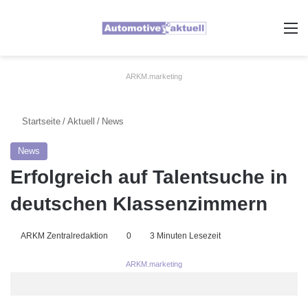
A
ARKM.marketing
Startseite
/
Aktuell
/
News
News
Erfolgreich auf Talentsuche in
deutschen Klassenzimmern
ARKM Zentralredaktion
0
3 Minuten Lesezeit
ARKM.marketing