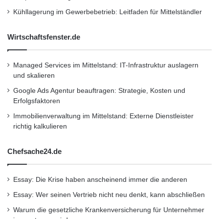
Teilnehmer einen wichtigen Beitrag zum
Kühllagerung im Gewerbebetrieb: Leitfaden für Mittelständler
Gelingen des Wettbewerbs. Das HPI etwa
richtet im kommenden Jahr die Finalrunde des
Wirtschaftsfenster.de
30. Bundeswettbewerbs aus, in der sich die
Allerbesten messen”, unterstreicht der BWINF-
Managed Services im Mittelstand: IT-Infrastruktur auslagern
und skalieren
Geschäftsführer.
Google Ads Agentur beauftragen: Strategie, Kosten und
Erfolgsfaktoren
Vom Biber zur Olympiade:
Immobilienverwaltung im Mittelstand: Externe Dienstleister
richtig kalkulieren
Nachwuchsförderung und
Leistungswettbewerb
Chefsache24.de
Während sich der Bundeswettbewerb
Essay: Die Krise haben anscheinend immer die anderen
Informatik in erster Linie an junge Menschen
Essay: Wer seinen Vertrieb nicht neu denkt, kann abschließen
richtet, die bereits über erste Vorkenntnisse
Warum die gesetzliche Krankenversicherung für Unternehmer