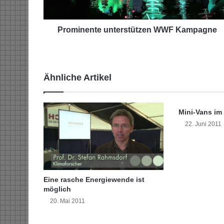
n
t
e
Prominente unterstützen WWF Kampagne
u
n
t
e
Ähnliche Artikel
r
s
t
Mini-Vans im 
ü
t
22. Juni 2011
z
e
n
W
W
Eine rasche Energiewende ist
F
möglich
K
20. Mai 2011
a
m