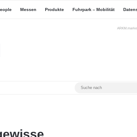
eople
Messen
Produkte
Fuhrpark – Mobilität
Daten
ARKM.market
RSS
Facebook
YouTube
Mastodon
gewisse