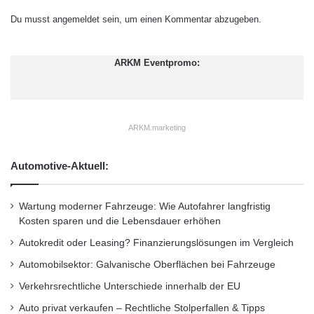
-
Peter Häußermann: Freies Surfen im Internet,
t
A
Du musst
angemeldet
sein, um einen Kommentar abzugeben.
/
n
so wie wir das zu Hause tun – das geht ganz
w
l
w
sicher nur im Stand. Die Applikationen, die
e
ARKM Eventpromo:
w
g
Apps, die wir anbieten, die Internetzugang
.
e
w
r
verschaffen aus dem Fahrzeug heraus, die
i
ARKM.marketing
sind unter ganz speziellen Gesichtspunkten
k
i
programmiert, und die Bedienbarkeit ist so
e
Automotive-Aktuell:
r
optimiert worden, dass Sie das alles auch
p
während der Fahrt bedienen können. Dazu ist
.
Wartung moderner Fahrzeuge: Wie Autofahrer langfristig
d
Kosten sparen und die Lebensdauer erhöhen
also eine spezielle Anpassung an die
e
Autokredit oder Leasing? Finanzierungslösungen im Vergleich
b
Fahrbedingungen notwendig. Das sind
Automobilsektor: Galvanische Oberflächen bei Fahrzeuge
e
Funktionalitäten wie zum Beispiel
h
Verkehrsrechtliche Unterschiede innerhalb der EU
a
Wetterinformationen entlang einer Route, ich
Auto privat verkaufen – Rechtliche Stolperfallen & Tipps
n