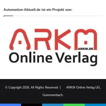
selbstverständlich dann auch dort anrufen und
Automotive-Aktuell.de ist ein Projekt von:
Ihren Tisch reservieren. Das können Sie
übernehmen ins Navigationssystem als Ziel
oder als Zwischenziel und können sich da hin
führen lassen. (0:33)
5. Frage (Stephanie Bieber): Also mich
interessiert, ob man das während der Fahrt
zum Beispiel mit Spracherkennung benutzen
kann.
© Copyright 2026, All Rights Reserved |
ARKM Online Verlag UG,
Peter Häußermann: Heute schon kann man
Gummersbach.
Internet-Funktionen aufrufen per Sprache. Wir