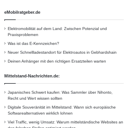
möchte abfragen: Gibt es in meiner Nähe hier
d
e
eMobilratgeber.de
eine Tankstelle? Gibt es ein Restaurant, und
l
t
wenn ja, welches? Und dann kann ich diese
a
Elektromobilität auf dem Land: Zwischen Potenzial und
Informationen ins Fahrzeug spielen. (0:47)
l
Praxisproblemen
l
Was ist das E-Kennzeichen?
e
3. Frage (Vanessa Schindler): Funktioniert das
F
Neuer Schnellladestandort für Elektroautos in Gebhardshain
r
dann so wie mit den Apps beim iPhone? Kann
Deinen Anhänger mit den richtigen Ersatzteilen warten
a
ich dann zum Beispiel auch ins Facebook oder
g
Mittelstand-Nachrichten.de:
e
twittern?
n
z
Japanisches Schwert kaufen: Was Sammler über Nihonto,
u
Peter Häußermann: Genau so können Sie sich
Recht und Wert wissen sollten
b
das vorstellen. Die Apps, zum Beispiel
e
Digitale Souveränität im Mittelstand: Wann sich europäische
t
Softwarealternativen wirklich lohnen
Facebook, die sind dann programmiert,
r
Viel Traffic, wenig Umsatz: Warum mittelständische Websites an
i
installiert auf unserem Fahrzeug-