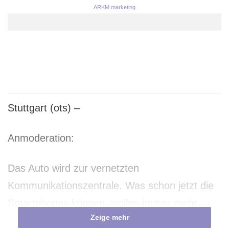
ARKM.marketing
Stuttgart (ots) –
Anmoderation:
Das Auto wird zur vernetzten
Kommunikationszentrale. Was schon jetzt die
Smartphones können, wollen immer mehr
Zeige mehr
Menschen auch im Auto machen.