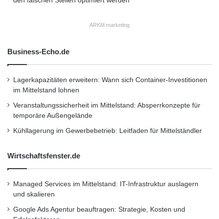
den falschen Stellen optimiert werden
e
Informationssystem. Selbstverständlich
b
s
ARKM.marketing
arbeiten wir auch daran, andere soziale
w
Netzwerke zu erschließen. Wir müssen dazu
i
Business-Echo.de
r
ein bisschen Programmier-Aufwand
t
s
investieren, denn das Credo von Mercedes-
Lagerkapazitäten erweitern: Wann sich Container-Investitionen
c
im Mittelstand lohnen
Benz ist ja: Ich möchte es während der Fahrt
h
Veranstaltungssicherheit im Mittelstand: Absperrkonzepte für
a
benutzen können. Und deshalb müssen wir
temporäre Außengelände
f
t
alle diese Dienste speziell aufbereiten, so dass
Kühllagerung im Gewerbebetrieb: Leitfaden für Mittelständler
l
sie auch während der Fahrt benutzt werden
i
Wirtschaftsfenster.de
c
können. Ich kann Ihnen bestätigen, dass
h
mittelfristig zum Beispiel auch Twitter
e
Managed Services im Mittelstand: IT-Infrastruktur auslagern
r
verfügbar sein wird. (0:39)
und skalieren
S
o
Google Ads Agentur beauftragen: Strategie, Kosten und
f