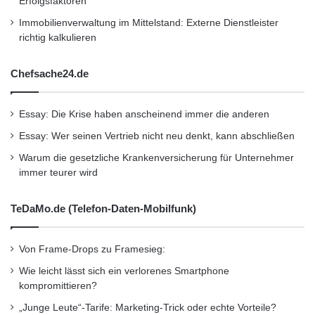
Erfolgsfaktoren
4. Frage (Tina Bachmann): Ist es möglich, von
t
Immobilienverwaltung im Mittelstand: Externe Dienstleister
unterwegs vom Auto aus einen schönen Platz
w
richtig kalkulieren
a
in einem netten Restaurant zu reservieren,
r
Chefsache24.de
e
während ich noch auf der Autobahn unterwegs
bin?
Essay: Die Krise haben anscheinend immer die anderen
Essay: Wer seinen Vertrieb nicht neu denkt, kann abschließen
Peter Häußermann: Jawohl, das ist ganz
Warum die gesetzliche Krankenversicherung für Unternehmer
einfach möglich. Wenn Sie in Ihnen
immer teurer wird
unbekannter Gegend unterwegs sind, haben
TeDaMo.de (Telefon-Daten-Mobilfunk)
Sie die Möglichkeit, übers Internet
Informationen abzurufen, ein Restaurant
Von Frame-Drops zu Framesieg:
auszusuchen. Sie können sich dann die
Wie leicht lässt sich ein verlorenes Smartphone
kompromittieren?
Informationen über das Restaurant, das Ihnen
„Junge Leute“-Tarife: Marketing-Trick oder echte Vorteile?
gefällt, ins Fahrzeug reinladen und