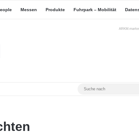
eople
Messen
Produkte
Fuhrpark – Mobilität
Daten
ARKM.market
RSS
Facebook
YouTube
Mastodon
chten