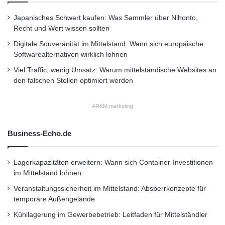
ungewoehnlicher-massnahme-bei-it-
a
Japanisches Schwert kaufen: Was Sammler über Nihonto,
p
unternehmen/api
Recht und Wert wissen sollten
i
t
Digitale Souveränität im Mittelstand: Wann sich europäische
a
Dieser Artikel wurde einsortiert unter:
:
Softwarealternativen wirklich lohnen
l
Highlights
Viel Traffic, wenig Umsatz: Warum mittelständische Websites an
r
den falschen Stellen optimiert werden
a
t
Schlagwörter:
:
2011
•
B2B
•
Bank
•
s
ARKM.marketing
a
Deutschland
•
Entscheider
•
m
Familienunternehmer
•
Finanzen
•
GmbH
•
IHK
Business-Echo.de
•
Lifestyle
•
Messe
•
Mittelstand
•
Recht
•
Lagerkapazitäten erweitern: Wann sich Container-Investitionen
Restaurant
•
Seminar
•
Steuern
•
Strategie
•
im Mittelstand lohnen
Unternehmen
•
Unternehmer
•
Wirtschaft
•
Veranstaltungssicherheit im Mittelstand: Absperrkonzepte für
temporäre Außengelände
Wirtschaftsnachrichten
Kühllagerung im Gewerbebetrieb: Leitfaden für Mittelständler