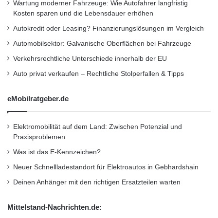
b
Wartung moderner Fahrzeuge: Wie Autofahrer langfristig
Beratungsleistungen und Projektumsetzungen.
i
Kosten sparen und die Lebensdauer erhöhen
e
Autokredit oder Leasing? Finanzierungslösungen im Vergleich
t
Geschäftsführer sind Kai Bounin und Bernd
e
Automobilsektor: Galvanische Oberflächen bei Fahrzeuge
Israel. Das SIVIS-Team besteht aus 40
n
Verkehrsrechtliche Unterschiede innerhalb der EU
/
Spezialisten. Kunden sind unter anderem
2
Auto privat verkaufen – Rechtliche Stolperfallen & Tipps
Vossloh und Webasto, Faber-Castell sowie
0
P
eMobilratgeber.de
Bayer und Straumann. Der Firmensitz befindet
r
o
sich in 76135 Karlsruhe, Kleinoberfeld 7.
z
Elektromobilität auf dem Land: Zwischen Potenzial und
e
Praxisproblemen
Weitere Informationen unter
n
www.sivis.com
Was ist das E-Kennzeichen?
t
E
Neuer Schnellladestandort für Elektroautos in Gebhardshain
Orginal-Meldung:
i
Deinen Anhänger mit den richtigen Ersatzteilen warten
g
http://www.presseportal.de/pm/102857/212145
e
n
3/fachkraeftemangel-fuehrt-zu-
Mittelstand-Nachrichten.de:
k