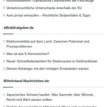
Automobilsektor: Galvanische Oberflächen bei Fahrzeuge
international bekannte Marke mit einer
A
w
Verkehrsrechtliche Unterschiede innerhalb der EU
umfangreichen Historie, die Motorsport-Fans
a
Auto privat verkaufen – Rechtliche Stolperfallen & Tipps
r
auf der ganzen Welt verehren und lieben“,
d
erläutert Dave Pericak, Direktor Ford
u
eMobilratgeber.de
n
Performance. „Das RS-Logo ist untrennbar mit
d
Elektromobilität auf dem Land: Zwischen Potenzial und
g
Rennsport verbunden. Hinter ihm steht ein
Praxisproblemen
e
sehr leidenschaftliches Team von
h
Was ist das E-Kennzeichen?
t
Konstrukteuren und Entwicklern. Es widmet
Neuer Schnellladestandort für Elektroautos in Gebhardshain
i
sich mit großem Engagement allen Aspekten,
n
Deinen Anhänger mit den richtigen Ersatzteilen warten
P
die maßgeblich sind für den Erfolg.“
r
Mittelstand-Nachrichten.de:
o
d
„Wenn Ford mit einem RS-Wettbewerbsmodell
u
Japanisches Schwert kaufen: Was Sammler über Nihonto,
in der weltweit immer stärker beachteten
k
Recht und Wert wissen sollten
t
RallyCross-WM antritt, dann muss es auch die
i