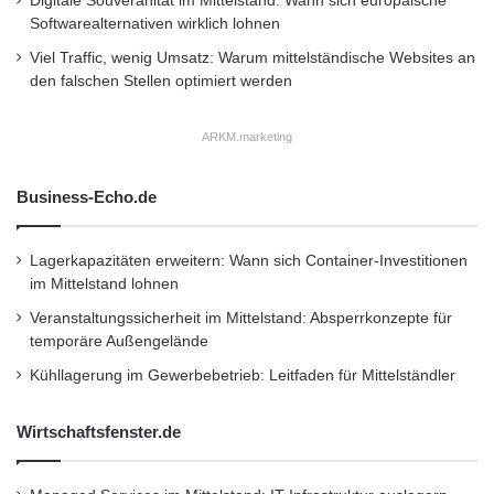
Digitale Souveränität im Mittelstand: Wann sich europäische
o
Softwarealternativen wirklich lohnen
höchsten Erwartungen erfüllen“, betont Mark
n
Viel Traffic, wenig Umsatz: Warum mittelständische Websites an
Rushbrook, Leiter Motorsport-Konstruktion bei
den falschen Stellen optimiert werden
Ford Performance. „Bei der Entwicklung der
ARKM.marketing
Rennversion des Ford Focus RS kamen die
gleichen Hightech-Werkzeuge und dasselbe
Business-Echo.de
Ingenieurs-Know-how sowie die geballten
Ressourcen von Ford Performance zum
Lagerkapazitäten erweitern: Wann sich Container-Investitionen
im Mittelstand lohnen
Einsatz, mit denen wir uns auch um unser
Veranstaltungssicherheit im Mittelstand: Absperrkonzepte für
NASCAR-Programm sowie um das GT-Projekt
temporäre Außengelände
für die 24 Stunden von Le Mans, die
Kühllagerung im Gewerbebetrieb: Leitfaden für Mittelständler
Langstrecken-Weltmeisterschaft und die
Wirtschaftsfenster.de
IMSA-Serie kümmern“, so der Brite. „Durch die
Kooperation mit M-Sport haben wir Zugriff auf