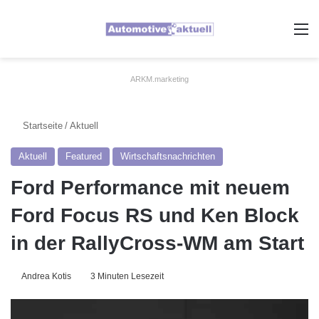
A
ARKM.marketing
Startseite
/
Aktuell
Aktuell
Featured
Wirtschaftsnachrichten
Ford Performance mit neuem
Ford Focus RS und Ken Block
in der RallyCross-WM am Start
Andrea Kotis
3 Minuten Lesezeit