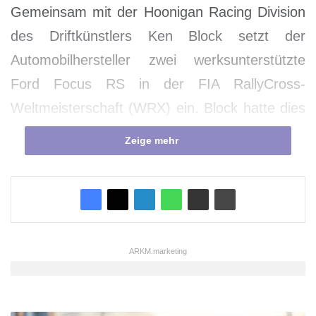
Gemeinsam mit der Hoonigan Racing Division
des Driftkünstlers Ken Block setzt der
Automobilhersteller zwei werksunterstützte
Ford Focus RS in der FIA RallyCross-
Weltmeisterschaft (WRX) ein. Block hatte dies
vor wenigen Tagen bereits im Abspann seines
Zeige mehr
jüngsten YouTube-Werks „Gymkhana EIGHT“
angekündigt, das seitdem weltweit schon über
drei Millionen Zuschauer sahen. Neben dem
48-jährigen US-Amerikaner kommt der 24
Jahre alte Norweger Andreas Bakkerud als
ARKM.marketing
Fahrer zum Einsatz.