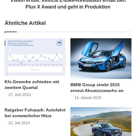
Vision erfüllt: evincis E-Bike-Revolution erhält den
V
l
Plus X Award und geht in Produktion
in gut zwei Sekunden aus dem Stand auf 100
e
l
km/h.
r
t
Ähnliche Artikel
k
:
ä
e
u
v
f
i
e
n
s
c
t
i
e
s
i
E
Kfz-Gewerbe zufrieden mit
g
-
BMW Group strebt 2015
zweitem Quartal
e
B
erneut Absatzzuwachs an
27. Juni 2015
n
i
14. Januar 2015
u
k
m
e
Foto: „obs/Ford-Werke GmbH“
Ratgeber Fuhrpark: Autofahrt
m
-
bei sommerlicher Hitze
e
R
RS-Serienmodelle von Ford dienen seit mehr
22. Juli 2014
h
e
als 50 Jahren als Grundlage für ungezählte
r
v