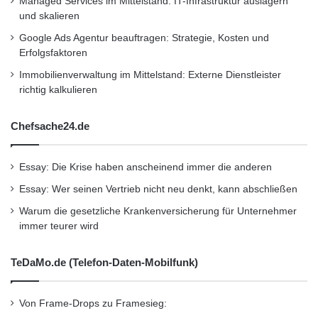
Managed Services im Mittelstand: IT-Infrastruktur auslagern
einen immensen Erfahrungsschatz aus dem
und skalieren
Rallye-Sport. Ken Block, Andreas Bakkerud
Google Ads Agentur beauftragen: Strategie, Kosten und
Erfolgsfaktoren
und Hoonigan Racing steuern aus Team- und
Immobilienverwaltung im Mittelstand: Externe Dienstleister
Fahrersicht ihr geballtes RallyCross-Wissen
richtig kalkulieren
bei. Die Zusammenarbeit aller Beteiligten
Chefsache24.de
funktioniert perfekt – wir freuen uns schon
sehr, den Ford Focus RS erstmals in WRX-
Essay: Die Krise haben anscheinend immer die anderen
Aktion zu erleben.“
Essay: Wer seinen Vertrieb nicht neu denkt, kann abschließen
Warum die gesetzliche Krankenversicherung für Unternehmer
„Ich bin sehr glücklich, meine Partnerschaft mit
immer teurer wird
Ford Performance weiter ausbauen zu
TeDaMo.de (Telefon-Daten-Mobilfunk)
können“, unterstreicht auch Ken Block als Chef
der Hoonigan Racing Division. „Fantastisch,
Von Frame-Drops zu Framesieg: