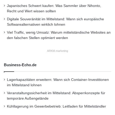
Japanisches Schwert kaufen: Was Sammler über Nihonto,
zu schützen“, erläutert Imke Vannahme,
Recht und Wert wissen sollten
Bereichsleiterin Sach/Unfall/Haftpflicht KFZ
Digitale Souveränität im Mittelstand: Wann sich europäische
Privat der Generali Versicherungen. Ergänzt
Softwarealternativen wirklich lohnen
werden sollte der Autoschutz durch eine
Viel Traffic, wenig Umsatz: Warum mittelständische Websites an
den falschen Stellen optimiert werden
leistungsstarke Kfz-Versicherung wie sie etwa
die Generali Versicherungen bieten, um den
ARKM.marketing
Wagenbesitzer gegen finanzielle Folgen von
Business-Echo.de
Unfällen abzusichern.
Lagerkapazitäten erweitern: Wann sich Container-Investitionen
Quelle: ots.
im Mittelstand lohnen
Veranstaltungssicherheit im Mittelstand: Absperrkonzepte für
temporäre Außengelände
Frühjahrsputz für den Wagen
Kühllagerung im Gewerbebetrieb: Leitfaden für Mittelständler
Frühjahrsreinigung