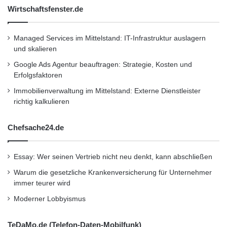
Wirtschaftsfenster.de
Generali Versicherungen
Haftpflicht KFZ Privat der Generali
Managed Services im Mittelstand: IT-Infrastruktur auslagern
Versicherungen
und skalieren
Google Ads Agentur beauftragen: Strategie, Kosten und
Kfz-Versicherung
Erfolgsfaktoren
Immobilienverwaltung im Mittelstand: Externe Dienstleister
kleine Schäden im Fahrzeuglack
richtig kalkulieren
Unterboden des Fahrzeugs
Chefsache24.de
Essay: Wer seinen Vertrieb nicht neu denkt, kann abschließen
Warum die gesetzliche Krankenversicherung für Unternehmer
immer teurer wird
Moderner Lobbyismus
TeDaMo.de (Telefon-Daten-Mobilfunk)