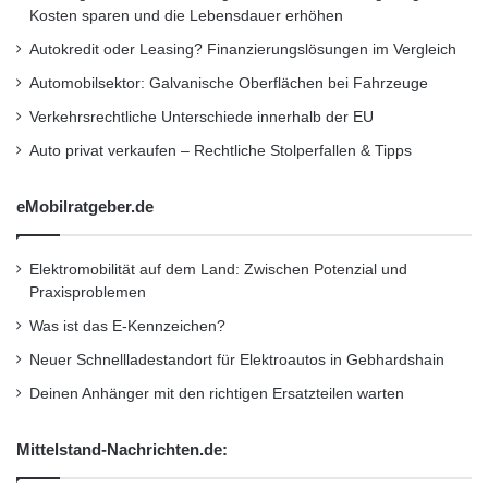
werden. Denn mit Schneeresten sowie nassen
Kosten sparen und die Lebensdauer erhöhen
Schuhen oder Kleidung kann im Winter
Autokredit oder Leasing? Finanzierungslösungen im Vergleich
Feuchtigkeit ins Auto gelangt sein, die für
Automobilsektor: Galvanische Oberflächen bei Fahrzeuge
beschlagene Scheiben oder sogar Schimmel
Verkehrsrechtliche Unterschiede innerhalb der EU
Auto privat verkaufen – Rechtliche Stolperfallen & Tipps
sorgen kann. Fahrzeugbesitzer sollten
Fußmatten ausschütteln und Polster trocken
eMobilratgeber.de
reiben, so dass die Nässe aus dem Innenraum
weicht. Eventuell muss auch der
Elektromobilität auf dem Land: Zwischen Potenzial und
Praxisproblemen
Innenraumfilter ausgetauscht werden.
Was ist das E-Kennzeichen?
Neuer Schnellladestandort für Elektroautos in Gebhardshain
„Regelmäßige Pflege, zu der auch eine
Deinen Anhänger mit den richtigen Ersatzteilen warten
gründliche Frühjahrsreinigung gehört, stellt für
Autobesitzer die beste Möglichkeit dar, ihren
Mittelstand-Nachrichten.de:
Wagen vor Abnutzung durch Wind und Wetter