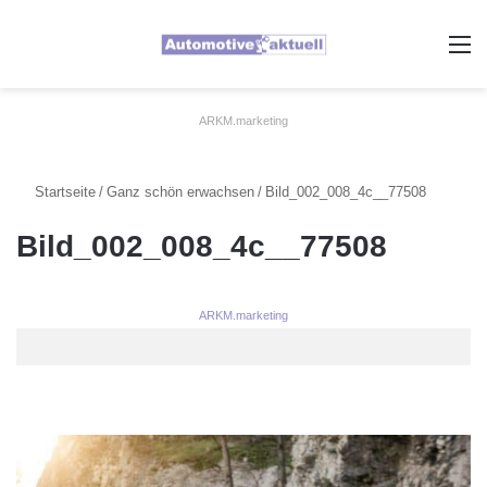
A
ARKM.marketing
Startseite
/
Ganz schön erwachsen
/
Bild_002_008_4c__77508
Bild_002_008_4c__77508
ARKM.marketing