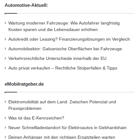
s
Automotive-Aktuell:
ohne Datenanbindung besteht Zugang zu allen
f
r
vergangenen und zukünftigen Buchungen. Die
i
Wartung moderner Fahrzeuge: Wie Autofahrer langfristig
s
App unterstützt WelcomeRewards, das
Kosten sparen und die Lebensdauer erhöhen
t
einzigartige Programm für Kundentreue von
Autokredit oder Leasing? Finanzierungslösungen im Vergleich
b
i
Automobilsektor: Galvanische Oberflächen bei Fahrzeuge
Hotels.com, das für 10 Übernachtungen
s
Verkehrsrechtliche Unterschiede innerhalb der EU
jeweils eine Übernachtung gratis* bietet.
z
u
Auto privat verkaufen – Rechtliche Stolperfallen & Tipps
2
Die Markteinführung wird von
.
eMobilratgeber.de
0
Marketingaktivitäten (online und mobil)
0
0
begleitet.
Elektromobilität auf dem Land: Zwischen Potenzial und
E
Praxisproblemen
u
*Enthält keine Steuern und Gebühren.
Was ist das E-Kennzeichen?
r
o
Neuer Schnellladestandort für Elektroautos in Gebhardshain
i
Über Hotels.com
Deinen Anhänger mit den richtigen Ersatzteilen warten
m