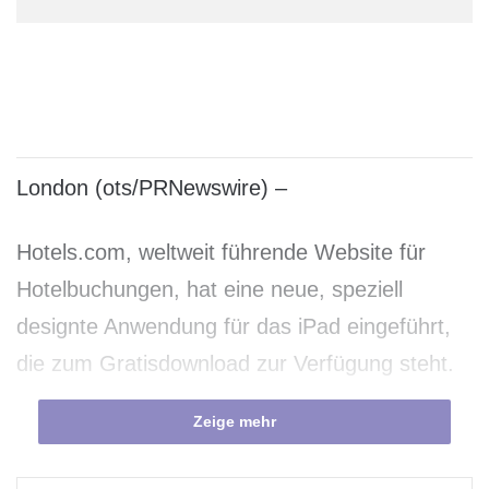
London (ots/PRNewswire) –
Hotels.com, weltweit führende Website für
Hotelbuchungen, hat eine neue, speziell
designte Anwendung für das iPad eingeführt,
die zum Gratisdownload zur Verfügung steht.
Zeige mehr
Die App wird in mehr als 30 Sprachen
angeboten. Benutzer können weltweit nach