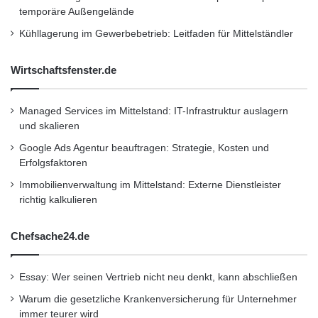
ermöglicht dem Kunden bei der Buchung eine
temporäre Außengelände
begründete Entscheidung. Reisende können
Kühllagerung im Gewerbebetrieb: Leitfaden für Mittelständler
ihre Buchung online oder über eines der
Wirtschaftsfenster.de
mehrsprachigen Callcenter tätigen.
Managed Services im Mittelstand: IT-Infrastruktur auslagern
Orginal-Meldung:
und skalieren
http://www.presseportal.de/pm/62193/2121195
Google Ads Agentur beauftragen: Strategie, Kosten und
Erfolgsfaktoren
/hotels-com-fuegt-seinem-mobil-portfolio-neue-
Immobilienverwaltung im Mittelstand: Externe Dienstleister
app-fuer-das-ipad-hinzu/api
richtig kalkulieren
Kurzverweis
Chefsache24.de
Essay: Wer seinen Vertrieb nicht neu denkt, kann abschließen
Firmenkommunikation
PR
Warum die gesetzliche Krankenversicherung für Unternehmer
immer teurer wird
Unternehmensmeldungen