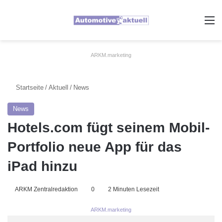
A
ARKM.marketing
Startseite
/
Aktuell
/
News
News
Hotels.com fügt seinem Mobil-
Portfolio neue App für das
iPad hinzu
ARKM Zentralredaktion
0
2 Minuten Lesezeit
ARKM.marketing