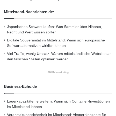
M
o
Mittelstand-Nachrichten.de:
Als Teil der Gruppe Expedia Inc., die auf allen
n
a
bedeutenden Märkten tätig ist, bietet der
t
Japanisches Schwert kaufen: Was Sammler über Nihonto,
globale Hotelexperte Hotels.com mehr als
v
Recht und Wert wissen sollten
e
140.000 hochwertige Hotels, BB (?Bed
Digitale Souveränität im Mittelstand: Wann sich europäische
r
Softwarealternativen wirklich lohnen
Breakfast’-Unterkünfte) und möblierte
f
ü
Viel Traffic, wenig Umsatz: Warum mittelständische Websites an
Apartments weltweit an. Hotels.com profitiert
g
den falschen Stellen optimiert werden
b
von einem der weltweit grössten
a
ARKM.marketing
Hotelvertragsteams der Branche und
r
verhandelt für seine Kunden die besten Preise.
Business-Echo.de
Zudem stehen mehr als 2,5 Millionen Kritiken
von Gästen zur Verfügung, die tatsächlich in
Lagerkapazitäten erweitern: Wann sich Container-Investitionen
im Mittelstand lohnen
den jeweiligen Hotels übernachtet haben. Dies
Veranstaltungssicherheit im Mittelstand: Absperrkonzepte für