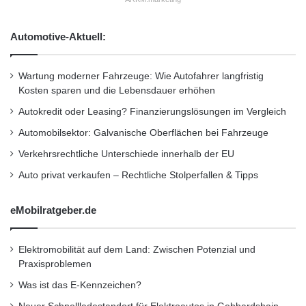
n
l
feststellen, wo sich das Fahrzeug befindet und
a
s
t
t
Automotive-Aktuell:
ob es gerade benutzt wird, was ein
i
a
zusätzliches Sicherheitsargument für die
o
n
n
Wartung moderner Fahrzeuge: Wie Autofahrer langfristig
d
Versicherungsgesellschaften bietet. Der
a
Kosten sparen und die Lebensdauer erhöhen
s
l
Masterkey ruht zusammen mit einer
Autokredit oder Leasing? Finanzierungslösungen im Vergleich
e
Sicherheitskarte, nachdem er die
Automobilsektor: Galvanische Oberflächen bei Fahrzeuge
C
y
Authentisierung übertragen hat, unter
Verkehrsrechtliche Unterschiede innerhalb der EU
b
Auto privat verkaufen – Rechtliche Stolperfallen & Tipps
Verschluss.
e
r
s
eMobilratgeber.de
Die Akzeptanz des neuen Systems hängt sehr
i
c
stark von der jeweiligen Philosophie des
h
Elektromobilität auf dem Land: Zwischen Potenzial und
e
Fahrzeugherstellers und der psychologischen
Praxisproblemen
r
Was ist das E-Kennzeichen?
Technikbegeisterung des Autofahrers ab. Der
h
e