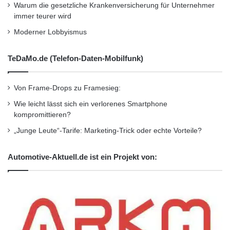
Warum die gesetzliche Krankenversicherung für Unternehmer
immer teurer wird
Der Huf-Masterkey mit NFC (Near field
Moderner Lobbyismus
communication) ist mit einer Sicherheitskarte
aufgestattet und überträgt die Daten auf die
TeDaMo.de (Telefon-Daten-Mobilfunk)
App.
Von Frame-Drops zu Framesieg:
Wie leicht lässt sich ein verlorenes Smartphone
Orginal-Meldung:
kompromittieren?
http://www.presseportal.de/pm/76226/2113285
„Junge Leute“-Tarife: Marketing-Trick oder echte Vorteile?
/huf-entwickelt-app-fuer-den-autoschluessel-
Automotive-Aktuell.de ist ein Projekt von:
von-morgen/api
Kurzverweis
Firmenkommunikation
PR