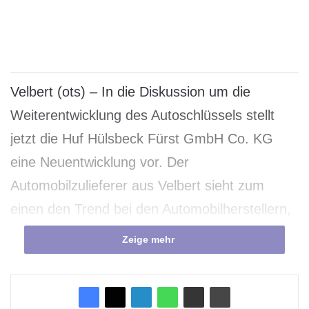
Velbert (ots) – In die Diskussion um die
Weiterentwicklung des Autoschlüssels stellt
jetzt die Huf Hülsbeck Fürst GmbH Co. KG
eine Neuentwicklung vor. Der
Automobilzulieferer aus Velbert sieht zum
einen den Trend bei den Automobilherstellern,
den Autoschlüssel mit weiteren Funktionen
Zeige mehr
auszustatten, d. h. den Autoschlüssel noch
aktiver als Bedieninstrument und als
repräsentatives Statussymbol zu nutzen, zum