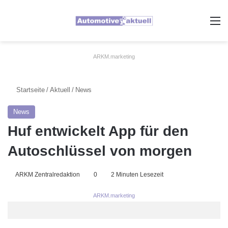
A
ARKM.marketing
Startseite
/
Aktuell
/
News
News
Huf entwickelt App für den
Autoschlüssel von morgen
ARKM Zentralredaktion
0
2 Minuten Lesezeit
ARKM.marketing