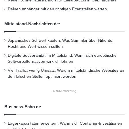
Neuer Schnellladestandort für Elektroautos in Gebhardshain
eine versteht den Autoschlüssel stärker denn
i
Deinen Anhänger mit den richtigen Ersatzteilen warten
je als Statussymbol, der andere sieht Vorteile
t
in der Integration aller Funktionen in einem
Mittelstand-Nachrichten.de:
Instrument. Huf arbeitet deshalb parallel
Japanisches Schwert kaufen: Was Sammler über Nihonto,
intensiv daran, auch die aktiven Funktionen
Recht und Wert wissen sollten
von Autoschlüsseln weiterzuentwickeln,
Digitale Souveränität im Mittelstand: Wann sich europäische
insbesondere durch eine exklusive Ausstattung
Softwarealternativen wirklich lohnen
die Markensymbolkraft zu steigern und sich
Viel Traffic, wenig Umsatz: Warum mittelständische Websites an
den falschen Stellen optimiert werden
von Wettbewerbern abzuheben. Dazu gehören
Autoschlüssel, die mit Touch Screen-
ARKM.marketing
Bedienung ausgerüstet werden, es können
Business-Echo.de
aber auch Sonderdesigns, Lackierungen und
Beschriftungen wie individuell bedruckte
Lagerkapazitäten erweitern: Wann sich Container-Investitionen