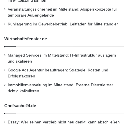
Schlüsselgehäuse sein. Die Anforderungen, die
im Mittelstand lohnen
Veranstaltungssicherheit im Mittelstand: Absperrkonzepte für
bisher in Form von Robustheit, Lebensdauer
temporäre Außengelände
und Strapazierfähigkeit an einen Autoschlüssel
Kühllagerung im Gewerbebetrieb: Leitfaden für Mittelständler
gestellt werden, sind um ein Vielfaches größer
Wirtschaftsfenster.de
als die, die an ein Smartphone gestellt werden.
Ulrich Müller fasst zusammen: “Ich bin mir
Managed Services im Mittelstand: IT-Infrastruktur auslagern
sicher, dass wir in der Zukunft diese Technik
und skalieren
anbieten werden. Vielleicht gibt es sie sogar
Google Ads Agentur beauftragen: Strategie, Kosten und
Erfolgsfaktoren
optional, d. h. der Kunde legt bei der
Immobilienverwaltung im Mittelstand: Externe Dienstleister
Bestellung fest, welche Ausstattungsvariante
richtig kalkulieren
er bevorzugt. Huf hat die Flexibilität, dann die
Chefsache24.de
jeweilige Variante zu fertigen.”
Essay: Wer seinen Vertrieb nicht neu denkt, kann abschließen
Foto auf Anforderung: