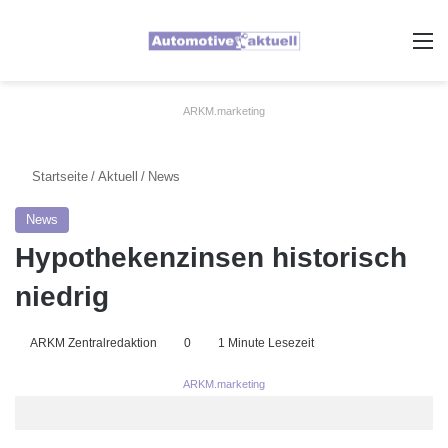
A
ARKM.marketing
Startseite
/
Aktuell
/
News
News
Hypothekenzinsen historisch
niedrig
ARKM Zentralredaktion
0
1 Minute Lesezeit
ARKM.marketing