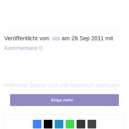
Veröffentlicht von:
ots
am 28.Sep 2011 mit
Kommentare 0
Während Sparer sich mit historisch niedrigen
Zinsen für Bundeswert­papiere begnügen
Zeige mehr
müssen, haben Bauwillige gut lachen
Berlin (ots) –