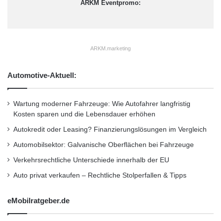
ARKM Eventpromo:
u
c
h
t
ARKM.marketing
Automotive-Aktuell:
Wartung moderner Fahrzeuge: Wie Autofahrer langfristig
Kosten sparen und die Lebensdauer erhöhen
Autokredit oder Leasing? Finanzierungslösungen im Vergleich
Automobilsektor: Galvanische Oberflächen bei Fahrzeuge
Verkehrsrechtliche Unterschiede innerhalb der EU
Auto privat verkaufen – Rechtliche Stolperfallen & Tipps
eMobilratgeber.de