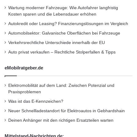
c
erforderlich. Bei der Kreditvergabe an ältere
h
Wartung moderner Fahrzeuge: Wie Autofahrer langfristig
Kreditnehmer scheuen Banken häufig das
i
Kosten sparen und die Lebensdauer erhöhen
r
Risiko – auf Online-Kreditplattformen kommt
Autokredit oder Leasing? Finanzierungslösungen im Vergleich
m
das Geld dagegen von privaten Anlegern, die
Automobilsektor: Galvanische Oberflächen bei Fahrzeuge
e
n
Verkehrsrechtliche Unterschiede innerhalb der EU
weniger restriktiv investieren.
v
Auto privat verkaufen – Rechtliche Stolperfallen & Tipps
o
n
“Wir freuen uns sehr über die Studie des DIW,
M
eMobilratgeber.de
denn sie zeigt, dass die bei uns gebotenen
o
b
Vorteile gegenüber den klassischen Banken
i
Elektromobilität auf dem Land: Zwischen Potenzial und
l
Praxisproblemen
immer mehr von Kreditnehmern aller
g
Was ist das E-Kennzeichen?
Altersschichten klar erkannt und auch genutzt
e
r
Neuer Schnellladestandort für Elektroautos in Gebhardshain
werden”, so Alexander Artopé,
ä
Deinen Anhänger mit den richtigen Ersatzteilen warten
t
Geschäftsführer und Mitgründer von
e
smava.de.
Mittelstand-Nachrichten.de:
n