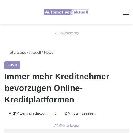
A
ARKM.marketing
Startseite
/
Aktuell
/
News
News
Immer mehr Kreditnehmer
bevorzugen Online-
Kreditplattformen
ARKM Zentralredaktion
0
2 Minuten Lesezeit
ARKM.marketing