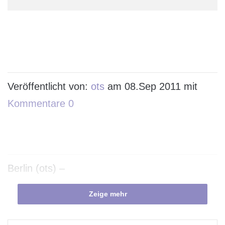
Veröffentlicht von:
ots
am 08.Sep 2011 mit
Kommentare 0
Berlin (ots) –
Zeige mehr
– Online Kreditplattformen erfreuen sich
wachsender Beliebtheit –