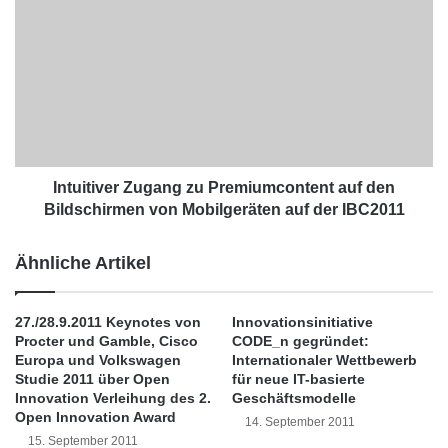
Instituts für Wirtschaftsforschung (DIW Berlin)
n
n
zeigt, dass dabei längst nicht nur online-affine
a
t
t
u
junge Kunden und Männer auf Online
ü
i
r
t
Kreditplattformen zurückgreifen. Immer mehr
l
i
klassische Bankkunden leihen sich Geld von
i
v
c
e
Privatpersonen im Internet.
h
r
Intuitiver Zugang zu Premiumcontent auf den
:
Z
Bildschirmen von Mobilgeräten auf der IBC2011
B
u
Die Studie des DIW mit dem Titel “Internet-
a
g
Ähnliche Artikel
Kreditplattformen ziehen immer mehr
u
a
e
n
traditionelle Kreditnehmer an” vergleicht
r
g
27./28.9.2011 Keynotes von
Innovationsinitiative
n
erstmalig die demographischen
z
Procter und Gamble, Cisco
CODE_n gegründet:
m
u
Europa und Volkswagen
Internationaler Wettbewerb
Kundenmerkmale der größten deutschen
a
P
Studie 2011 über Open
für neue IT-basierte
r
r
Innovation Verleihung des 2.
Geschäftsmodelle
Kreditplattform
www.smava.de
mit denen von
k
Open Innovation Award
e
14. September 2011
Bankkunden. Entgegen der Erwartung der
t
m
15. September 2011