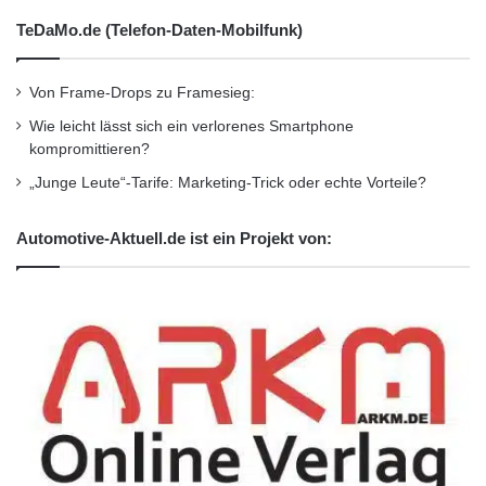
TeDaMo.de (Telefon-Daten-Mobilfunk)
Mehr Informationen unter
Von Frame-Drops zu Framesieg:
http://www.smava.de
oder
http://www.smava-
Wie leicht lässt sich ein verlorenes Smartphone
blog.de
.
kompromittieren?
„Junge Leute“-Tarife: Marketing-Trick oder echte Vorteile?
Orginal-Meldung:
http://www.presseportal.de/pm/65820/2108658
Automotive-Aktuell.de ist ein Projekt von:
/diw-studie-zeigt-immer-mehr-kreditnehmer-
bevorzugen-online-kreditplattformen/api
Dieser Artikel wurde einsortiert unter:
:
Highlights
Schlagwörter:
:
2011
•
B2B
•
Bank
•