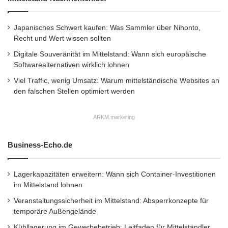
a
u
Über smava
Japanisches Schwert kaufen: Was Sammler über Nihonto,
f
Recht und Wert wissen sollten
d
e
Digitale Souveränität im Mittelstand: Wann sich europäische
smava.de ist Deutschlands größter Online-
r
Softwarealternativen wirklich lohnen
Kreditmarktplatz. Kreditnehmer können bei
I
Viel Traffic, wenig Umsatz: Warum mittelständische Websites an
B
smava.de als clevere Alternative zum
den falschen Stellen optimiert werden
C
2
Bankkredit einen günstigen Online-Kredit
0
ARKM.marketing
erhalten und Anleger diese Kredite direkt
1
1
finanzieren. smava.de schafft damit den
Business-Echo.de
kürzesten Weg zwischen dem Geld der
Lagerkapazitäten erweitern: Wann sich Container-Investitionen
Anleger und der Verwendung dieses Geldes
im Mittelstand lohnen
durch Privatpersonen und Selbständige. Die
Veranstaltungssicherheit im Mittelstand: Absperrkonzepte für
dadurch entstehenden Ersparnisse werden in
temporäre Außengelände
Kühllagerung im Gewerbebetrieb: Leitfaden für Mittelständler