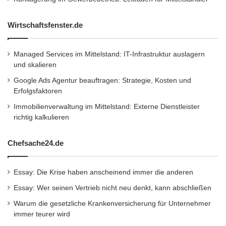
Form von besseren Konditionen an die Kunden
weitergegeben: Kreditnehmer erhalten einen
Wirtschaftsfenster.de
günstigeren Kredit als bei Banken und Anleger
profitieren von besseren Renditen als bei
Managed Services im Mittelstand: IT-Infrastruktur auslagern
und skalieren
anderen verzinsten Anlagen. Die smava GmbH
Google Ads Agentur beauftragen: Strategie, Kosten und
ist ein deutsches Unternehmen mit Sitz in
Erfolgsfaktoren
Berlin, das von einem erfahrenen Management
Immobilienverwaltung im Mittelstand: Externe Dienstleister
richtig kalkulieren
aus dem Finanz- und Internet-Bereich geführt
wird. Seit dem Unternehmensstart 2007 haben
Chefsache24.de
mehr als 15.000 Anleger und 6.000
Kreditnehmer über den Kreditmarktplatz
Essay: Die Krise haben anscheinend immer die anderen
Essay: Wer seinen Vertrieb nicht neu denkt, kann abschließen
smava.de miteinander Geschäfte getätigt und
Warum die gesetzliche Krankenversicherung für Unternehmer
dabei ein Kreditvolumen von rund 50 Millionen
immer teurer wird
Euro umgesetzt.