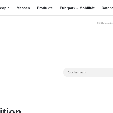
eople
Messen
Produkte
Fuhrpark – Mobilität
Daten
ARKM.market
RSS
Facebook
YouTube
Mastodon
ition