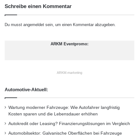
b
t
Schreibe einen Kommentar
e
e
Vorteile:
r
s
“
t
Du musst
angemeldet
sein, um einen Kommentar abzugeben.
– Geringer Verbrauch
D
e
– Hohe Leistungsdichte
u
ARKM Eventpromo:
– Vereinfachung im System
t
s
– Geringe Herstellungskosten
c
h
– Einfaches „Scale-up“ durch
ARKM.marketing
l
Vergrösserung des Kugeldurchmessers
a
n
Automotive-Aktuell:
– Mehrfachausführungen in Reihen-, Stern-,
d
s
Boxer- oder V-Anordnung möglich
Wartung moderner Fahrzeuge: Wie Autofahrer langfristig
– Hohe ökologische und ökonomische
Kosten sparen und die Lebensdauer erhöhen
Akzeptanz
Autokredit oder Leasing? Finanzierungslösungen im Vergleich
Automobilsektor: Galvanische Oberflächen bei Fahrzeuge
Bereits in der Entwicklung des Prototypen