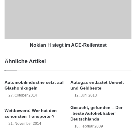
k
anstehenden Probleme, insbesondere der
n
i
-
a
Automobilindustrie, lösen kann. Denn er bringt
D
n
gegenüber dem heutigen Hubkolbenmotor,
e
H
r
s
auch unter dem Begriff Ottomotor oder
„
i
b
e
Nokian H siegt im ACE-Reifentest
Dieselmotor bekannt, viele wesentliche
e
g
Vorteile:
s
t
Ähnliche Artikel
t
i
e
m
Besondere Merkmale:
A
A
Automobilindustrie setzt auf
Autogas entlastet Umwelt
u
C
Glashohlkugeln
und Geldbeutel
t
– Kugelform
E
o
27. Oktober 2014
12. Juni 2013
-
– Keine Kolbenreibungen
l
R
Gesucht, gefunden – Der
i
e
– Durch symmetrische Lagerung der
Wettbewerb: Wer hat den
„beste Autoliebhaber“
e
i
schönsten Transporter?
Deutschlands
bewegten Massen werden Vibrationen und
b
f
21. November 2014
18. Februar 2009
h
e
Zentrifugalkräfte ausgeschaltet
a
n