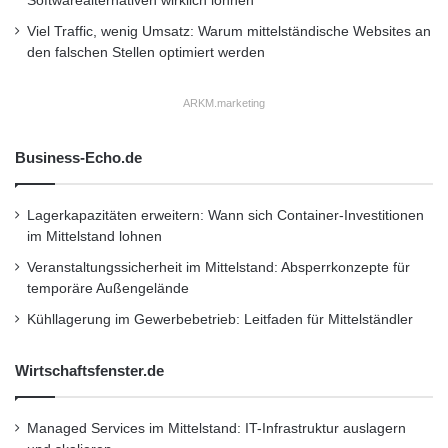
Softwarealternativen wirklich lohnen
Motorensysteme entwickelt, nicht zuletzt auf
Viel Traffic, wenig Umsatz: Warum mittelständische Websites an
politischen Druck. Durch die Einhaltung einer
den falschen Stellen optimiert werden
„Zero-Emission“ in Ballungszentren finden
ARKM.marketing
diese Zuspruch bei Politikern und
Automobilisten. Immer mehr Fahrzeuge
Business-Echo.de
werden von Hybridmotoren angetrieben.
Zurzeit gibt es wohl kaum einen namhaften
Lagerkapazitäten erweitern: Wann sich Container-Investitionen
im Mittelstand lohnen
Automobilhersteller, der nicht an der
Veranstaltungssicherheit im Mittelstand: Absperrkonzepte für
Entwicklung eines Hybridantriebs arbeitet.
temporäre Außengelände
Auch der Hüttlin-Kugelmotor kann mit einem
Kühllagerung im Gewerbebetrieb: Leitfaden für Mittelständler
elektrischen Generator-Motor ergänzt werden
Wirtschaftsfenster.de
und wird so zu einem Hybrid, der durch seine
Kompaktheit und einfache Bauweise besticht.
Managed Services im Mittelstand: IT-Infrastruktur auslagern