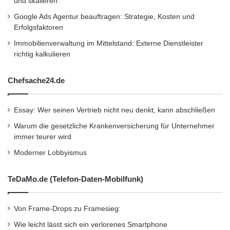
und skalieren
Kein anderer Hybridmotor hat den
Google Ads Agentur beauftragen: Strategie, Kosten und
Elektromotor innerhalb des
Erfolgsfaktoren
Verbrennungsmotors auf derselben
Immobilienverwaltung im Mittelstand: Externe Dienstleister
richtig kalkulieren
Antriebsachse positioniert. Auch dafür hat
Hüttlin ein eigenständiges weltweites Patent
Chefsache24.de
erhalten.
Die Funktionsweise des Hüttlin-Kugelmotors ist
Essay: Wer seinen Vertrieb nicht neu denkt, kann abschließen
auf den ersten Blick schwer verständlich und
Warum die gesetzliche Krankenversicherung für Unternehmer
immer teurer wird
ungewohnt. Erst nach einigem Studium stellt
Moderner Lobbyismus
auch der Laie fest, dass der Aufbau wesentlich
einfacher ist und es leuchtet ein, dass schon
TeDaMo.de (Telefon-Daten-Mobilfunk)
durch den geringeren Eigenwiderstand weniger
Von Frame-Drops zu Framesieg:
Treibstoff verbraucht wird. Sie finden die
Wie leicht lässt sich ein verlorenes Smartphone