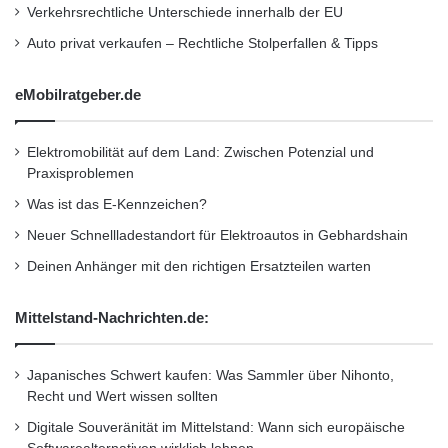
Verkehrsrechtliche Unterschiede innerhalb der EU
wurden viele externe Fachleute beigezogen,
Auto privat verkaufen – Rechtliche Stolperfallen & Tipps
die in ihrem Gebiet über eine grosse Erfahrung
verfügen. So z.B. auch Fachleute für
eMobilratgeber.de
Materialien und Beschichtungen neben
allgemeinen Motorenfachleuten.
Elektromobilität auf dem Land: Zwischen Potenzial und
Praxisproblemen
Die Entwicklung wurde durch interessierte
Was ist das E-Kennzeichen?
Aktionäre der Innomot AG finanziert. So
Neuer Schnellladestandort für Elektroautos in Gebhardshain
konnten die nicht zu unterschätzenden Kosten
Deinen Anhänger mit den richtigen Ersatzteilen warten
bis zum Bau des Prototypen mit Eigenkapital
Mittelstand-Nachrichten.de:
finanziert werden. Allein die Patentkosten für
die Patentrechte in den weltweiten
Japanisches Schwert kaufen: Was Sammler über Nihonto,
Industriestaaten verschlingen ein Vermögen.
Recht und Wert wissen sollten
In den letzten Jahren wurden vermehrt Hybrid-
Digitale Souveränität im Mittelstand: Wann sich europäische