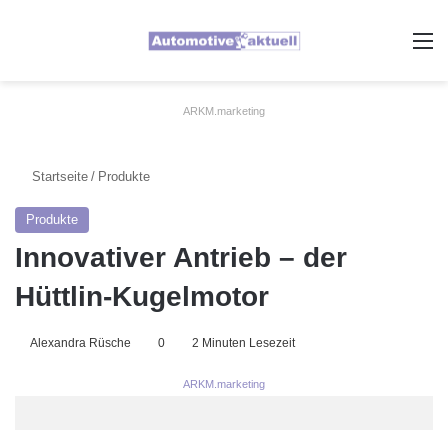
A
ARKM.marketing
Startseite
/
Produkte
Produkte
Innovativer Antrieb – der
Hüttlin-Kugelmotor
Alexandra Rüsche
0
2 Minuten Lesezeit
ARKM.marketing