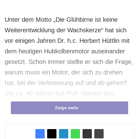
Unter dem Motto „Die Glühbirne ist keine
Weiterentwicklung der Wachskerze“ hat sich
vor einigen Jahren Dr. h.c. Herbert Hüttlin mit
dem heutigen Hubkolbenmotor auseinander
gesetzt. Schon immer stellte er sich die Frage,
warum muss ein Motor, der sich zu drehen
hat, bei der Verbrennung auf und ab gehen?
Vor ca. 40 Jahren hat Prof. Wankel den
Wankel-Motor entwickelt, der eigentlich in die
Zeige mehr
richtige Richtung geht, nämlich Verbrennung
direkt in Rotation umzusetzen. Diese
Technologie konnte sich aber nicht