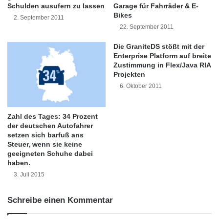
h
n
Schulden ausufern zu lassen
Garage für Fahrräder & E-
bedanken, die angesichts der starken,
n
e
Bikes
2. September 2011
i
r
22. September 2011
konkurrierenden Produkte für uns stimmten.”
t
g
t
y
Die GraniteDS stößt mit der
s
@
Enterprise Platform auf breite
Dies ist bereits der dritte Preis, den K2
e
h
Zustimmung in Flex/Java RIA
innerhalb des letzten Jahres erhielt. Das
i
Projekten
o
n
m
6. Oktober 2011
Unternehmen gewann den “Microsoft ISV of
k
e
o
a
the Year” Preis in Südafrika und K2 blackpearl
m
r
Zahl des Tages: 34 Prozent
wurde auf den 2011 Best of Tech-Ed North
m
der deutschen Autofahrer
b
setzen sich barfuß ans
e
e
America Awards als das beste “SharePoint
Steuer, wenn sie keine
n
i
geeigneten Schuhe dabei
n
Development” Produkt ausgezeichnet.
t
haben.
ö
e
3. Juli 2015
t
n
Parker erklärte, man versuche diese Dynamik
i
g
g
e
Schreibe einen Kommentar
aufrechtzuerhalten, und die
–
m
I
e