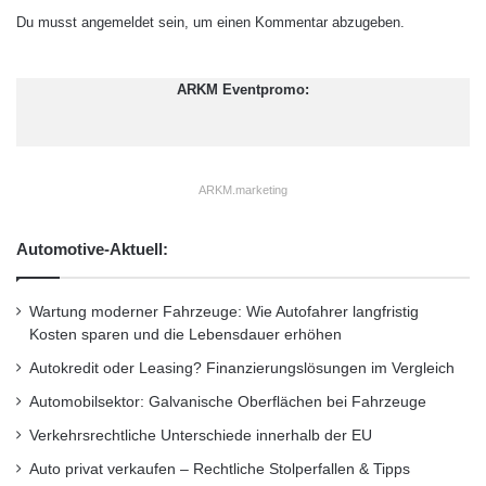
Innovationstätigkeit fortzusetzen. So habe K2
n
i
Du musst
angemeldet
sein, um einen Kommentar abzugeben.
in der vergangenen Woche die SmartForms
m
n
a
s
Technologie (
http://www.k2.com
) vorgestellt
n
ARKM Eventpromo:
a
und ein Betaprogramm bekannt gegeben, das
c
m
h
a
in Kürze sowohl Kunden als auch Partnern zur
e
n
n
e
Verfügung stehen werde.
ARKM.marketing
O
u
s
r
SmartForms bietet einen Browser-basierten
t
Automotive-Aktuell:
o
p
Designer für wiederverwendbare, elektronische
ä
Wartung moderner Fahrzeuge: Wie Autofahrer langfristig
i
Formulare, die in Webseiten,
Kosten sparen und die Lebensdauer erhöhen
s
Webapplikationen, Arbeitsabläufen und
c
Autokredit oder Leasing? Finanzierungslösungen im Vergleich
h
SharePoint Lösungen verwendet werden
Automobilsektor: Galvanische Oberflächen bei Fahrzeuge
e
können.
r
Verkehrsrechtliche Unterschiede innerhalb der EU
E
Auto privat verkaufen – Rechtliche Stolperfallen & Tipps
n