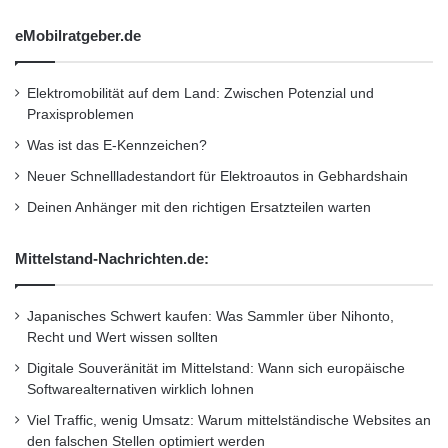
Mit K2 SmartForms kann man Informationen
e
r
eMobilratgeber.de
nach dem Push-and-Pull-Prinzip von und nach
g
i
Line-of-Business Systemen wie SharePoint,
Elektromobilität auf dem Land: Zwischen Potenzial und
e
CRM, SAP und anderen bewegen und sie
Praxisproblemen
p
l
lassen sich in Cloudanwendungen wie Office
Was ist das E-Kennzeichen?
a
Neuer Schnellladestandort für Elektroautos in Gebhardshain
365 und Salesforce.com einsetzen.
t
t
Deinen Anhänger mit den richtigen Ersatzteilen warten
f
K2 wird in der kommenden Beilage des
o
Mittelstand-Nachrichten.de:
r
Document Manager Magazines über die
m
Gewinner vorgestellt.
f
Japanisches Schwert kaufen: Was Sammler über Nihonto,
ü
Recht und Wert wissen sollten
r
Orginal-Meldung:
Digitale Souveränität im Mittelstand: Wann sich europäische
P
Softwarealternativen wirklich lohnen
r
http://www.presseportal.de/pm/58761/2123025
i
Viel Traffic, wenig Umsatz: Warum mittelständische Websites an
/k2-blackpearl-wurde-zum-produkt-des-jahres-
v
den falschen Stellen optimiert werden