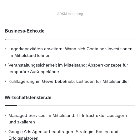
a
fuer-arbeitsablaeufe-und-
t
ARKM.marketing
w
geschaeftsmanagementprozesse/api
o
h
Business-Echo.de
n
Kurzverweis
u
n
Lagerkapazitäten erweitern: Wann sich Container-Investitionen
g
im Mittelstand lohnen
Firmenkommunikation
PR
e
Veranstaltungssicherheit im Mittelstand: Absperrkonzepte für
n
Unternehmensmeldungen
temporäre Außengelände
Kühllagerung im Gewerbebetrieb: Leitfaden für Mittelständler
Wirtschaftsnachrichten
Wirtschaftsfenster.de
Managed Services im Mittelstand: IT-Infrastruktur auslagern
und skalieren
Google Ads Agentur beauftragen: Strategie, Kosten und
Erfolgsfaktoren