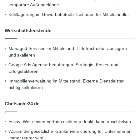
temporäre Außengelände
kann man den Kessel sogar auf Wunsch im
Kühllagerung im Gewerbebetrieb: Leitfaden für Mittelständler
Wohnraum aufstellen. (Foto: epr/Hapero)
Wirtschaftsfenster.de
Kurzverweis
Managed Services im Mittelstand: IT-Infrastruktur auslagern
und skalieren
Firmenkommunikation
PR
Google Ads Agentur beauftragen: Strategie, Kosten und
Erfolgsfaktoren
Unternehmensmeldungen
Immobilienverwaltung im Mittelstand: Externe Dienstleister
Wirtschaftsnachrichten
richtig kalkulieren
Chefsache24.de
Essay: Wer seinen Vertrieb nicht neu denkt, kann abschließen
Warum die gesetzliche Krankenversicherung für Unternehmer
immer teurer wird