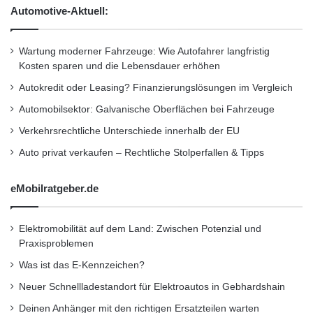
und des geringen Platzbedarfes kann man den
h
l
Automotive-Aktuell:
e
A
Kessel sogar auf Wunsch im Wohnraum
i
u
aufstellen, um von einer angenehm warmen
z
f
Wartung moderner Fahrzeuge: Wie Autofahrer langfristig
e
w
Kosten sparen und die Lebensdauer erhöhen
Atmosphäre zu profitieren. Detaillierte
n
a
Autokredit oder Leasing? Finanzierungslösungen im Vergleich
n
Informationen erhalten Interessierte unter
d
Automobilsektor: Galvanische Oberflächen bei Fahrzeuge
www.hapero.at.
d
Verkehrsrechtliche Unterschiede innerhalb der EU
u
r
Auto privat verkaufen – Rechtliche Stolperfallen & Tipps
c
h
eMobilratgeber.de
Elektromobilität auf dem Land: Zwischen Potenzial und
Praxisproblemen
Was ist das E-Kennzeichen?
Neuer Schnellladestandort für Elektroautos in Gebhardshain
Deinen Anhänger mit den richtigen Ersatzteilen warten