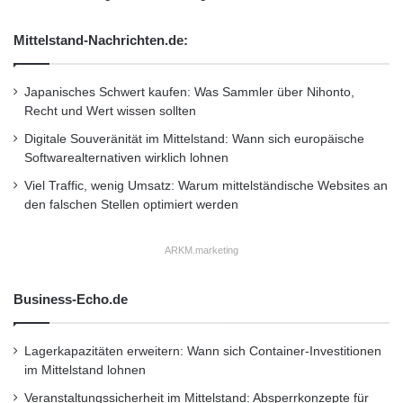
Mittelstand-Nachrichten.de:
Japanisches Schwert kaufen: Was Sammler über Nihonto,
Recht und Wert wissen sollten
Digitale Souveränität im Mittelstand: Wann sich europäische
Softwarealternativen wirklich lohnen
Viel Traffic, wenig Umsatz: Warum mittelständische Websites an
den falschen Stellen optimiert werden
ARKM.marketing
Business-Echo.de
Lagerkapazitäten erweitern: Wann sich Container-Investitionen
Aufgrund des modernen, geradlinigen
im Mittelstand lohnen
Designs und des geringen Platzbedarfes
Veranstaltungssicherheit im Mittelstand: Absperrkonzepte für