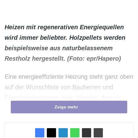
Heizen mit regenerativen Energiequellen
wird immer beliebter. Holzpellets werden
beispielsweise aus naturbelassenem
Restholz hergestellt. (Foto: epr/Hapero)
Eine energieeffiziente Heizung steht ganz oben
auf der Wunschliste von Bauherren und
Eigenheimbesitzern. Kein Wunder, denn in
Zeige mehr
Zeiten des Klimawandels und schwindender
Ressourcen möchte man nicht nur die Umwelt
schonen, sondern auch den eigenen