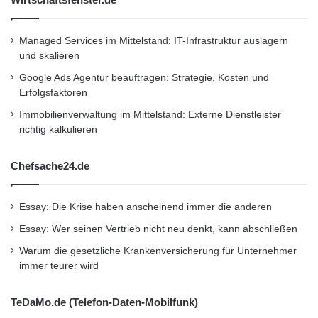
Bundesministerium für Bildung und Forschung (
Managed Services im Mittelstand: IT-Infrastruktur auslagern
EPCOS
Fraunhofer Institute LBF und IISB
und skalieren
Infineon
InSeL
Google Ads Agentur beauftragen: Strategie, Kosten und
Erfolgsfaktoren
ISEA an der RWTH Aachen University
Immobilienverwaltung im Mittelstand: Externe Dienstleister
richtig kalkulieren
Leistungselektronik für die Mobilität von morgen
Chefsache24.de
Leistungselektronik in Elektrofahrzeugen
Lenze
Essay: Die Krise haben anscheinend immer die anderen
Reduktion der elektromagnetischen
Essay: Wer seinen Vertrieb nicht neu denkt, kann abschließen
Störaussendung
Warum die gesetzliche Krankenversicherung für Unternehmer
immer teurer wird
TeDaMo.de (Telefon-Daten-Mobilfunk)