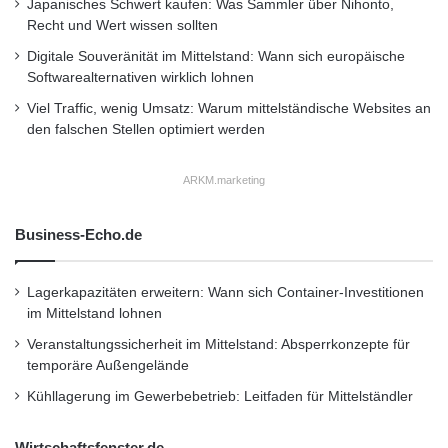
Japanisches Schwert kaufen: Was Sammler über Nihonto,
gesamten Wertschöpfungskette nachhaltig
Recht und Wert wissen sollten
sichergestellt. Außerdem werden die neuesten
Digitale Souveränität im Mittelstand: Wann sich europäische
Softwarealternativen wirklich lohnen
wissenschaftlichen Erkenntnisse über bereits
Viel Traffic, wenig Umsatz: Warum mittelständische Websites an
bestehende Kontakte der Partner in
den falschen Stellen optimiert werden
Normungsgremien (z.B. DKE) und Verbänden
ARKM.marketing
(VDA) eingebracht und können so in
zukünftigen einheitlichen EMV-Vorgaben,
Business-Echo.de
Normen und Messverfahren Berücksichtigung
finden.
Lagerkapazitäten erweitern: Wann sich Container-Investitionen
im Mittelstand lohnen
Veranstaltungssicherheit im Mittelstand: Absperrkonzepte für
BMBF-Förderprojekt „InSel – Inhärent
temporäre Außengelände
Störungsarme Leistungselektronik“
Kühllagerung im Gewerbebetrieb: Leitfaden für Mittelständler
BMW
Bosch
Wirtschaftsfenster.de