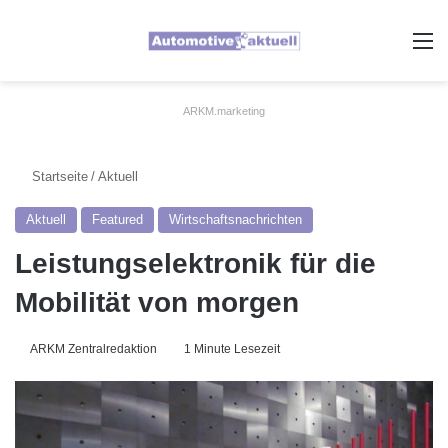
A
ARKM.marketing
Startseite
/
Aktuell
Aktuell
Featured
Wirtschaftsnachrichten
Leistungselektronik für die
Mobilität von morgen
ARKM Zentralredaktion
1 Minute Lesezeit