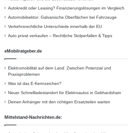
Leistungselektronik bei einer optimalen
Autokredit oder Leasing? Finanzierungslösungen im Vergleich
Auslegung der Leistungsmodule bis hin zu den
Automobilsektor: Galvanische Oberflächen bei Fahrzeuge
Subkomponenten im ganzen Frequenzbereich
Verkehrsrechtliche Unterschiede innerhalb der EU
ein theoretisches Verbesserungspotential von
Auto privat verkaufen – Rechtliche Stolperfallen & Tipps
20 – 40 dB aufweist.
eMobilratgeber.de
Die Ergebnisse des Projektes werden in die
Entwicklung neuartiger Leistungsmodule für
Elektromobilität auf dem Land: Zwischen Potenzial und
Praxisproblemen
Leistungselektroniken in industriellen
Was ist das E-Kennzeichen?
Anwendungen und in zukünftigen Elektro- und
Neuer Schnellladestandort für Elektroautos in Gebhardshain
Hybridfahrzeugen einfließen. Damit wird die
Deinen Anhänger mit den richtigen Ersatzteilen warten
Wettbewerbsfähigkeit in Deutschland
Mittelstand-Nachrichten.de:
entwickelter und produzierter Produkte im
Bereich der Leistungselektronik entlang der