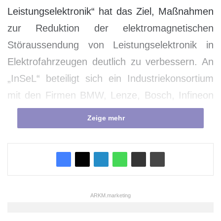
Leistungselektronik“ hat das Ziel, Maßnahmen
zur Reduktion der elektromagnetischen
Störaussendung von Leistungselektronik in
Elektrofahrzeugen deutlich zu verbessern. An
„InSeL“ beteiligt sich ein Industriekonsortium
mit den Firmen BMW, Lenze, Bosch, Infineon
und EPCOS sowie das ISEA an der RWTH
Zeige mehr
Aachen University und die Fraunhofer Institute
LBF und IISB. Das Projekt wird vom
Bundesministerium für Bildung und Forschung
(BMBF) mit rund 3,5 Mio. Euro gefördert.
ARKM.marketing