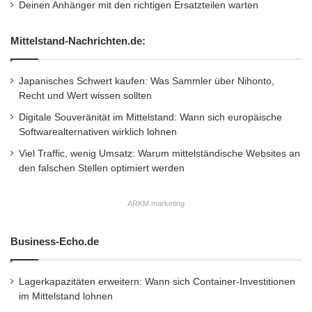
Andere gemeinsame Sitzungen, die sowohl die
Deinen Anhänger mit den richtigen Ersatzteilen warten
LAP als auch das EU-Kontaktnetzwerk der
Mittelstand-Nachrichten.de:
Behörden zur Spambekämpfung (EU Contact
Network of Spam Authorities: EU CNSA)
Japanisches Schwert kaufen: Was Sammler über Nihonto,
einschliessen, werden sich auf Themen wie
Recht und Wert wissen sollten
mobile Sicherheit und deren Durchsetzung,
Digitale Souveränität im Mittelstand: Wann sich europäische
Softwarealternativen wirklich lohnen
Kooperation des öffentlichen und privaten
Viel Traffic, wenig Umsatz: Warum mittelständische Websites an
Sektors, Aktualisierungen zum EU-
den falschen Stellen optimiert werden
Rahmenwerk für elektronische
ARKM.marketing
Kommunikation, technische Belange wie
Umstellung auf IPv6 und schnelle Entfernung
Business-Echo.de
von Domains konzentrieren.
Lagerkapazitäten erweitern: Wann sich Container-Investitionen
im Mittelstand lohnen
Michael O’Reirdan, Vorsitzender der MAAWG,