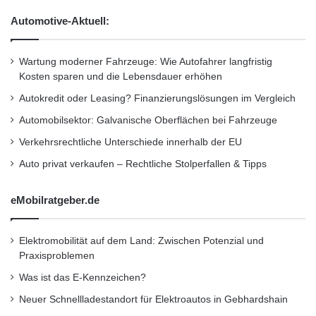
Media und Mitgründer von Global Voices, einer
Automotive-Aktuell:
Organisation, die Bürgerjournalismus fördert.
Er wird über die Herausforderungen sprechen,
Wartung moderner Fahrzeuge: Wie Autofahrer langfristig
Kosten sparen und die Lebensdauer erhöhen
die die Abwägung zwischen
Autokredit oder Leasing? Finanzierungslösungen im Vergleich
Unternehmensrechten und Menschenrechten
Automobilsektor: Galvanische Oberflächen bei Fahrzeuge
darstellt. Zuckerman hat auch die Gründung
Verkehrsrechtliche Unterschiede innerhalb der EU
von Geekcorps unterstützt, einer
Auto privat verkaufen – Rechtliche Stolperfallen & Tipps
gemeinnützigen Organisation, die Technologen
eMobilratgeber.de
in Entwicklungsländer schickt, um Online-
Kommunikation zu unterrichten.
Elektromobilität auf dem Land: Zwischen Potenzial und
Praxisproblemen
Über 300 Sicherheitsexperten aus Asien,
Was ist das E-Kennzeichen?
Europa und Nordamerika werden erwartet.
Neuer Schnellladestandort für Elektroautos in Gebhardshain