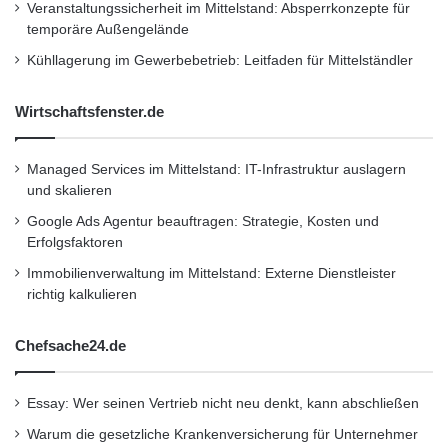
Veranstaltungssicherheit im Mittelstand: Absperrkonzepte für
erklärte: “Durch die Vielfältigkeit des
temporäre Außengelände
Expertenwissens der teilnehmenden
Kühllagerung im Gewerbebetrieb: Leitfaden für Mittelständler
Organisationen können wir eine Reihe von
Wirtschaftsfenster.de
sensiblen und wichtigen Themen angehen, die
die Online-Community in Sicherheitsfragen
Managed Services im Mittelstand: IT-Infrastruktur auslagern
direkt betreffen. Globale Zusammenarbeit ist
und skalieren
der Schlüssel, um den Herausforderungen von
Google Ads Agentur beauftragen: Strategie, Kosten und
Erfolgsfaktoren
Online-Bedrohungen und Malware
Immobilienverwaltung im Mittelstand: Externe Dienstleister
entgegenzutreten.”
richtig kalkulieren
Chefsache24.de
Das 23. MAAWG General Meeting beginnt am
24. Oktober mit ganztägigen Schulungskursen
Essay: Wer seinen Vertrieb nicht neu denkt, kann abschließen
zu Spam-Fallen, Malware-Analyse und einer
Warum die gesetzliche Krankenversicherung für Unternehmer