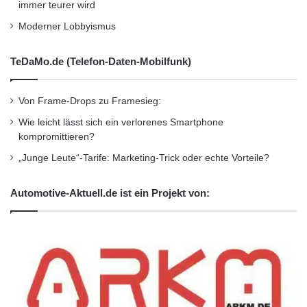
von MAAWG/LAP/EU CNSA gemeinsam
immer teurer wird
veranstalteten Schulungssitzung, die die
Moderner Lobbyismus
neuesten Strafverfolgungsmassnahmen gegen
TeDaMo.de (Telefon-Daten-Mobilfunk)
Cyber-Delinquenten zusammenfasst.
Präsentationen der MAAWG im Laufe der
Von Frame-Drops zu Framesieg:
Woche werden sich mit der Entfernung des
Wie leicht lässt sich ein verlorenes Smartphone
kompromittieren?
TDL4-Botnetzes und mobiler Botnetze,
„Junge Leute“-Tarife: Marketing-Trick oder echte Vorteile?
Unterstützung der mit Malware infizierten
Nutzer, IPv6 und rDNS und weiteren Themen
Automotive-Aktuell.de ist ein Projekt von:
befassen, wobei Arbeitsunterlagen nur für
registrierte Mitglieder und Komitee-
Arbeitssitzungen angeboten werden.
Die LAP und das EU CNSA werden sich