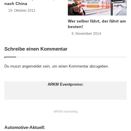
t
wurde mit der Sicherheitsamalgamtechnik auf
nach China
t
19. Oktober 2011
1,63 mg pro Lampe
e
n
Wer selber fährt, der fährt am
besten!
m
verringert.
i
6. November 2014
t
l
– Zwischen 2007 und 2010 wurden 50 kg
Schreibe einen Kommentar
u
Quecksilber, das Äquivalent
f
t
Du musst
angemeldet
sein, um einen Kommentar abzugeben.
r
von etwa 30.000.000 ESL, in der
e
i
firmeneigenen Recyclinganlage
ARKM Eventpromo:
n
i
g
wiedergewonnen.
e
ARKM.marketing
n
– Der MEGAMAN(R) Charity Trust Fund
d
e
Automotive-Aktuell:
finanzierte Forschungsprojekte
m