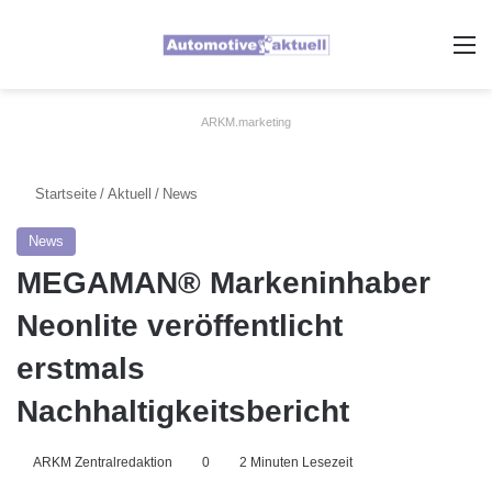
A
ARKM.marketing
Startseite
/
Aktuell
/
News
News
MEGAMAN® Markeninhaber
Neonlite veröffentlicht
erstmals
Nachhaltigkeitsbericht
ARKM Zentralredaktion
0
2 Minuten Lesezeit