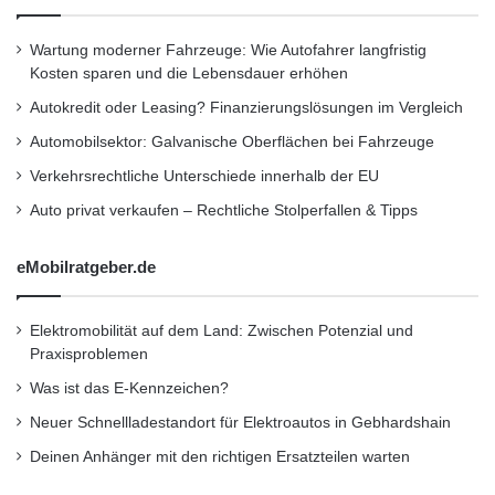
W
i
Wartung moderner Fahrzeuge: Wie Autofahrer langfristig
, die sich mit Fragen der Beleuchtung in
r
Kosten sparen und die Lebensdauer erhöhen
k
gewerblichen Innenbereichen und
Autokredit oder Leasing? Finanzierungslösungen im Vergleich
k
o
Automobilsektor: Galvanische Oberflächen bei Fahrzeuge
mit neuen Strategien für nachhaltige
m
Verkehrsrechtliche Unterschiede innerhalb der EU
p
Beleuchtung beschäftigen.
l
Auto privat verkaufen – Rechtliche Stolperfallen & Tipps
e
x
– Das Unternehmen spendete insgesamt 7,84
eMobilratgeber.de
Millionen USD, davon 78
Elektromobilität auf dem Land: Zwischen Potenzial und
Praxisproblemen
% für Bildungszwecke.
Was ist das E-Kennzeichen?
Neuer Schnellladestandort für Elektroautos in Gebhardshain
“Wir freuen uns sehr darüber, unseren ersten
Deinen Anhänger mit den richtigen Ersatzteilen warten
Nachhaltigkeitsbericht vorzustellen und