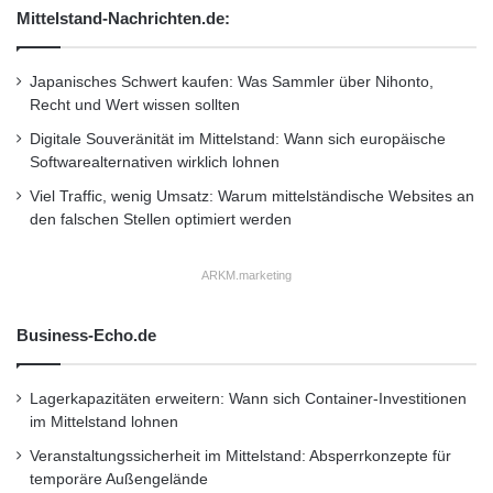
dadurch unseren Einsatz für die nachhaltige
Mittelstand-Nachrichten.de:
Entwicklung unseres Geschäftes und die
Japanisches Schwert kaufen: Was Sammler über Nihonto,
ganze Gesellschaft zu dokumentieren”, so Foo
Recht und Wert wissen sollten
Onn Wah, Vorsitzender, und Lee Wing Tak,
Digitale Souveränität im Mittelstand: Wann sich europäische
Chief Executive Officer, von Neonlite Electronic
Softwarealternativen wirklich lohnen
Viel Traffic, wenig Umsatz: Warum mittelständische Websites an
Lighting (HK) Limited. “Dieser Bericht soll eine
den falschen Stellen optimiert werden
Plattform sein, um den Dialog über unsere
Leistungen auf dem Gebiet der Nachhaltigkeit
ARKM.marketing
mit den unterschiedlichsten gesellschaftlichen
Business-Echo.de
Interessengruppen zu erleichtern. Zudem zeigt
er das kontinuierliche Engagement für unsere
Lagerkapazitäten erweitern: Wann sich Container-Investitionen
Beschäftigten und die Umwelt, das unsere
im Mittelstand lohnen
Veranstaltungssicherheit im Mittelstand: Absperrkonzepte für
Arbeit an innovativen Beleuchtungslösungen
temporäre Außengelände