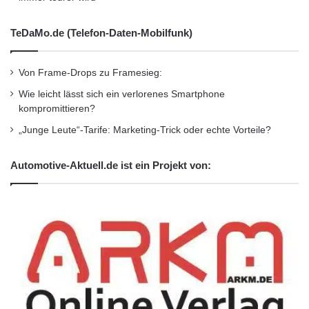
Design, Innovation und Vertrieb von
umweltfreundlichen, energieeffizienten LED-
TeDaMo.de (Telefon-Daten-Mobilfunk)
und ESL-Beleuchtungsprodukten. Das
Von Frame-Drops zu Framesieg:
Unternehmen verfügt über seine eigenen
Wie leicht lässt sich ein verlorenes Smartphone
hochmodernen Produktionsanlagen und ein
kompromittieren?
sehr grosses Netzwerk an Concept-Stores in
„Junge Leute“-Tarife: Marketing-Trick oder echte Vorteile?
Asien sowie einen breit gestreuten Vertrieb der
Automotive-Aktuell.de ist ein Projekt von:
MEGAMAN(R)-Produkte in über 90 Ländern
auf der ganzen Welt.
Weitere Informationen über Neonlite und
MEGAMAN(R) erhalten Sie auf der Website
unter
http://www.megaman.cc