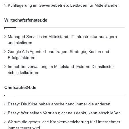
für unsere privaten und gewerblichen Kunden
Kühllagerung im Gewerbebetrieb: Leitfaden für Mittelständler
begleitet.”
Wirtschaftsfenster.de
Der Bericht entstand unter der Leitung der
Managed Services im Mittelstand: IT-Infrastruktur auslagern
Global Reporting Initiatives (GRI) und
und skalieren
entspricht Stufe B. Er kann hier eingesehen
Google Ads Agentur beauftragen: Strategie, Kosten und
und heruntergeladen werden:
Erfolgsfaktoren
Immobilienverwaltung im Mittelstand: Externe Dienstleister
http://www.megaman.cc/sustainability-report
richtig kalkulieren
Informationen zu Neonlite
Chefsache24.de
Neonlite Electronic Lighting (HK) Limited, der
Essay: Die Krise haben anscheinend immer die anderen
Markeneigentümer von MEGAMAN(R), ist der
Essay: Wer seinen Vertrieb nicht neu denkt, kann abschließen
weltweit führende Anbieter in den Bereichen
Warum die gesetzliche Krankenversicherung für Unternehmer
immer teurer wird