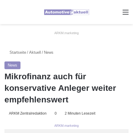
A
ARKM.marketing
Startseite
/
Aktuell
/
News
News
Mikrofinanz auch für
konservative Anleger weiter
empfehlenswert
ARKM Zentralredaktion
0
2 Minuten Lesezeit
ARKM.marketing