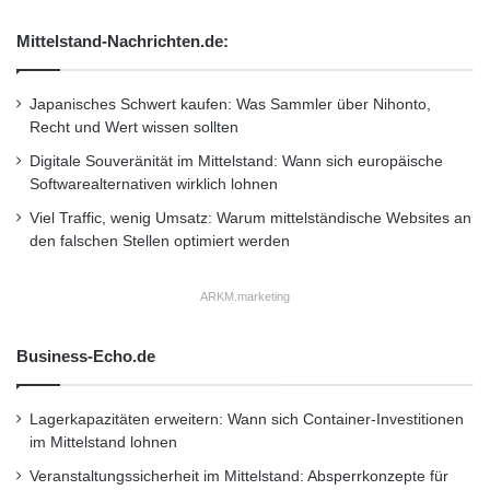
zu groß geworden, um die bei Mikrokrediten
n
notwendige Begleitung des Kreditnehmers
Mittelstand-Nachrichten.de:
n
o
bewerkstelligen zu können. Das allein ist als
v
Japanisches Schwert kaufen: Was Sammler über Nihonto,
Anteil der Mikrofinanz an diesen Vorfällen zu
a
Recht und Wert wissen sollten
t
sehen.
i
Digitale Souveränität im Mittelstand: Wann sich europäische
o
Softwarealternativen wirklich lohnen
n
Zugleich gab es aber zahlreiche regionale
Viel Traffic, wenig Umsatz: Warum mittelständische Websites an
e
den falschen Stellen optimiert werden
Faktoren. In Andhra Pradesh in Südindien
n
a
standen Kommunalwahlen vor der Tür, in
l
ARKM.marketing
s
deren Vorfeld Regionalpolitiker den Menschen
S
Business-Echo.de
beispielsweise erzählten, sie müssten die
c
h
Mikrokredite nicht zurückzahlen, wenn sie ihre
l
Lagerkapazitäten erweitern: Wann sich Container-Investitionen
ü
Stimme dem “richtigen” Kandidaten geben.
im Mittelstand lohnen
s
Außerdem bezahlen dort
Veranstaltungssicherheit im Mittelstand: Absperrkonzepte für
s