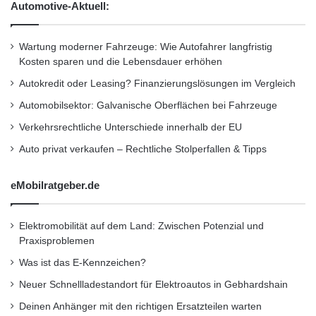
e
.
Automotive-Aktuell:
kauft, um ihr Vertriebsnetz zu erweitern,
i
2
t
0
gleichzeitig aber keinen darüber hinaus
s
Wartung moderner Fahrzeuge: Wie Autofahrer langfristig
0
k
Kosten sparen und die Lebensdauer erhöhen
g
gehenden Bezug zum Thema Mikrofinanz und
o
e
Autokredit oder Leasing? Finanzierungslösungen im Vergleich
seiner gesellschaftlich-sozialen Relevanz hat.
n
s
z
Automobilsektor: Galvanische Oberflächen bei Fahrzeuge
t
e
i
Verkehrsrechtliche Unterschiede innerhalb der EU
DIE STIFTUNG: Aber zu viel Kommerz kann
p
e
Auto privat verkaufen – Rechtliche Stolperfallen & Tipps
t
g
doch nicht der Grund sein, warum es in
e
jüngster Zeit zu einer ganzen Reihe von
n
eMobilratgeber.de
/
Selbstmorden und Suizidversuchen in Indien
P
und Bangladesh kam?
r
Elektromobilität auf dem Land: Zwischen Potenzial und
o
Praxisproblemen
d
Was ist das E-Kennzeichen?
Sommer: In einigen Regionen in diesen
u
k
Neuer Schnellladestandort für Elektroautos in Gebhardshain
Ländern sind einzelne Mikrofinanzinstitutionen
t
Deinen Anhänger mit den richtigen Ersatzteilen warten
i