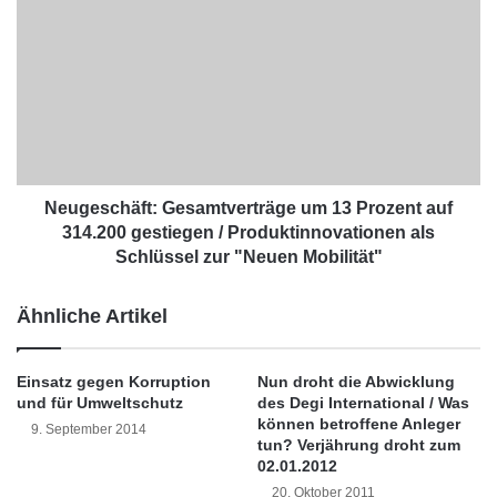
v
Michael P. Sommer: Mikrofinanz ist auch
e
i
u
künftig absolut empfehlenswert. Wenn wir die
r
g
u
e
derzeitige Situation im Mikrofinanzbereich
s
s
betrachten, dann ist dieser sehr stabil durch
5
c
u
h
die Krise gekommen. Zwischenzeitlich sind
n
ä
d
f
Neugeschäft: Gesamtverträge um 13 Prozent auf
Kundenzahl und Kreditvolumen weiter
E
t
314.200 gestiegen / Produktinnovationen als
gestiegen. Auch die aktuelle Diskussion um
S
:
Schlüssel zur "Neuen Mobilität"
E
G
einzelne Aspekte in der Mikrofinanz ändert
T
e
Ähnliche Artikel
S
daran nichts.
s
m
a
a
m
Einsatz gegen Korruption
Nun droht die Abwicklung
DIE STIFTUNG: Wieso kam denn nun die
r
t
und für Umweltschutz
des Degi International / Was
t
v
können betroffene Anleger
Mikrofinanz etwas “ins Gerede”?
9. September 2014
S
e
tun? Verjährung droht zum
e
r
02.01.2012
c
t
Sommer: Zur Diskussion hat in erster Linie
20. Oktober 2011