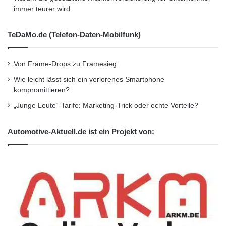
Existenz bedeutet.
immer teurer wird
TeDaMo.de (Telefon-Daten-Mobilfunk)
Das vollständige Interview finden Sie in
Ausgabe 5/2011 des Magazins DIE
Von Frame-Drops zu Framesieg:
STIFTUNG, die heute (14.9.2011) erscheint.
Wie leicht lässt sich ein verlorenes Smartphone
Für ein kostenloses Probeheft senden Sie bitte
kompromittieren?
eine E-Mail mit dem Stichwort “Mikrofinanz” an
„Junge Leute“-Tarife: Marketing-Trick oder echte Vorteile?
info@die-stiftung.de .
Automotive-Aktuell.de ist ein Projekt von:
Orginal-Meldung:
http://www.presseportal.de/pm/64347/2112295
/mikrofinanz-auch-fuer-konservative-anleger-
weiter-empfehlenswert-grosses-interview-im-
magazin-die/api