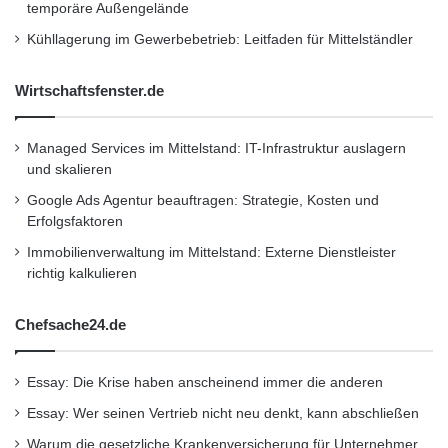
temporäre Außengelände
e
Lebensversicherungen auch im Falle eines
l
Kühllagerung im Gewerbebetrieb: Leitfaden für Mittelständler
Selbstmordes. Dazu hat die Zentralregierung
z
u
Geschäftsbanken verpflichtet, einen Teil des
Wirtschaftsfenster.de
r
"
Kreditportfolios in Mikrokrediten auszureichen
N
Managed Services im Mittelstand: IT-Infrastruktur auslagern
– ohne dass die Banken über die geeignete
e
und skalieren
u
Kredittechnologie verfügen. Nicht zuletzt sind
e
Google Ads Agentur beauftragen: Strategie, Kosten und
viele Kunden Bauern, die auf gepachteten
n
Erfolgsfaktoren
M
Immobilienverwaltung im Mittelstand: Externe Dienstleister
Flächen ihre Saat ausbringen und ihre Pacht
o
richtig kalkulieren
b
bereits vor der Ernte abführen müssen. Wir
i
alle haben die Nachrichten über das schlechte
Chefsache24.de
l
i
Wetter und die damit verbundenen mauen
t
Essay: Die Krise haben anscheinend immer die anderen
ä
Ernten gelesen oder gehört. Jeder kann sich
t
Essay: Wer seinen Vertrieb nicht neu denkt, kann abschließen
ausmalen, was dies für die Bauern und deren
"
Warum die gesetzliche Krankenversicherung für Unternehmer