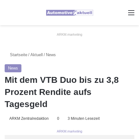
A
ARKM.marketing
Startseite
/
Aktuell
/
News
News
Mit dem VTB Duo bis zu 3,8
Prozent Rendite aufs
Tagesgeld
ARKM Zentralredaktion
0
3 Minuten Lesezeit
ARKM.marketing