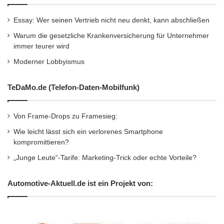
russischen VTB Bank. Das Kapital der
o
n
Subgroup VTB Bank (Austria) AG beträgt eine
Essay: Wer seinen Vertrieb nicht neu denkt, kann abschließen
e
n
Milliarde Euro – dies bei einer konsolidierten
Warum die gesetzliche Krankenversicherung für Unternehmer
m
immer teurer wird
Bilanzsumme von 7,5 Milliarden Euro. Die
i
Moderner Lobbyismus
t
Subgroup VTB Bank (Austria) AG besteht aus
e
i
VTB Bank (Deutschland) AG und VTB Bank
TeDaMo.de (Telefon-Daten-Mobilfunk)
g
(France) SA. VTB Bank (Austria) AG bietet
e
Von Frame-Drops zu Framesieg:
n
Dienstleistungen bei Finanzierungen von
e
Wie leicht lässt sich ein verlorenes Smartphone
Handelstransaktionen und Projekten in
r
kompromittieren?
p
Russland und in den GUS-Ländern in den
„Junge Leute“-Tarife: Marketing-Trick oder echte Vorteile?
a
t
Bereichen Zahlungsverkehr und Investment
e
Automotive-Aktuell.de ist ein Projekt von:
an.
n
t
i
Erreichbarkeit und Service
e