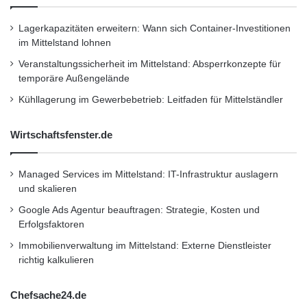
deutlich wenn man die gleiche Anlagestrategie
t
i
mit den Einzelprodukten Tagesgeld und
Lagerkapazitäten erweitern: Wann sich Container-Investitionen
b
im Mittelstand lohnen
Festgeld umsetzen würde. Dann nämlich läge
l
Veranstaltungssicherheit im Mittelstand: Absperrkonzepte für
e
die jährliche Verzinsung bei nur 3,68 Prozent.
temporäre Außengelände
n
L
Kühllagerung im Gewerbebetrieb: Leitfaden für Mittelständler
a
Eine Festgeld-Kombination wie das VTB Duo
s
Wirtschaftsfenster.de
ist also ein perfektes Angebot für Anleger, die
e
r
attraktive Zinsen und Flexibilität wollen – und
-
Managed Services im Mittelstand: IT-Infrastruktur auslagern
T
das zu einem garantierten Zinssatz.
und skalieren
o
n
Google Ads Agentur beauftragen: Strategie, Kosten und
Zum Unternehmen
e
Erfolgsfaktoren
r
Immobilienverwaltung im Mittelstand: Externe Dienstleister
p
richtig kalkulieren
Die VTB Bank (Austria) AG, mit Sitz in Wien,
a
t
ist die größte europäische Geschäftsbank der
Chefsache24.de
r