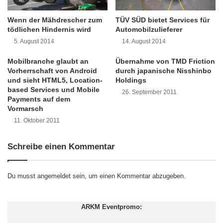
s
Kramer, Geschäftsführer der VTB Direktbank
e
y
s
Wenn der Mähdrescher zum
TÜV SÜD bietet Services für
in Frankfurt: “Ein Tagesgeldkonto ist die beste
s
P
tödlichen Hindernis wird
Automobilzulieferer
t
r
Option, um sein Geld zu einer attraktiven
5. August 2014
14. August 2014
e
o
Kondition jederzeit verfügbar zu haben. Um
m
z
Mobilbranche glaubt an
Übernahme von TMD Friction
f
e
Vorherrschaft von Android
durch japanische Nisshinbo
allerdings wie beim Festgeld eine deutlich
ü
und sieht HTML5, Location-
Holdings
s
r
based Services und Mobile
s
attraktivere Verzinsung zu erhalten, muss man
26. September 2011
Payments auf dem
D
m
für einen längeren Zeitraum auf sein Geld
Vormarsch
r
a
u
11. Oktober 2011
n
verzichten. Mit dem VTB Duo können Anleger
c
a
k
jetzt beides haben: attraktive Zinsen wie beim
g
Schreibe einen Kommentar
e
e
Festgeld und die Flexibilität wie beim
r
m
p
e
Tagesgeld. Und das Ganze funktioniert einfach
Du musst
angemeldet
sein, um einen Kommentar abzugeben.
a
n
und unkompliziert. Beim VTB Duo wird 80
t
t
r
ARKM Eventpromo:
Prozent des Anlagebetrages fest angelegt und
o