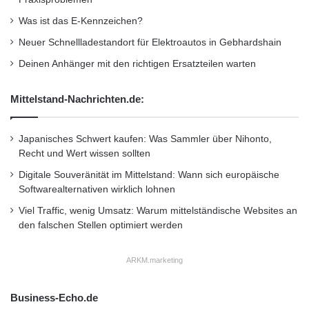
Magnus Eger, Marketing Manager der VTB
o
Was ist das E-Kennzeichen?
n
Direktbank, vor. “Gleichzeitig kann er aber auf
b
Neuer Schnellladestandort für Elektroautos in Gebhardshain
a
4.000 Euro – also bis zu 20 Prozent seiner
Deinen Anhänger mit den richtigen Ersatzteilen warten
h
20.000 Euro – täglich zugreifen. Er bekommt
n
Mittelstand-Nachrichten.de:
b
die 3,8 Prozent Zinsen damit auch für den
r
e
jederzeit verfügbaren Teil seiner Anlage – und
Japanisches Schwert kaufen: Was Sammler über Nihonto,
c
das garantiert. Mit dem VTB Duo kauft sich
Recht und Wert wissen sollten
h
e
Digitale Souveränität im Mittelstand: Wann sich europäische
der Kunde somit einen garantierten
n
Softwarealternativen wirklich lohnen
Tagesgeldzinssatz von 3,8% für 36 Monate ein
d
Viel Traffic, wenig Umsatz: Warum mittelständische Websites an
e
– eine äußerst attraktive Option für viele
den falschen Stellen optimiert werden
n
k
unserer Kunden”.
o
ARKM.marketing
m
Wie gut das Angebot tatsächlich ist, wird
p
Business-Echo.de
a