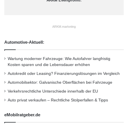
ARKM Eventpromo:
teilen oder mittels eines QR-Codes auf sein
Smartphone übernehmen – und hat so die
Auswahl für die Beratung beim SKODA Partner
ARKM.marketing
direkt zur Hand.
Automotive-Aktuell:
Quelle: presseportal
Wartung moderner Fahrzeuge: Wie Autofahrer langfristig
Kosten sparen und die Lebensdauer erhöhen
Autokredit oder Leasing? Finanzierungslösungen im Vergleich
Automobilsektor: Galvanische Oberflächen bei Fahrzeuge
Verkehrsrechtliche Unterschiede innerhalb der EU
Auto privat verkaufen – Rechtliche Stolperfallen & Tipps
eMobilratgeber.de