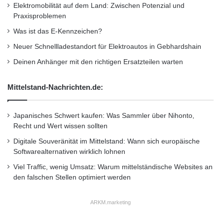
Elektromobilität auf dem Land: Zwischen Potenzial und
Praxisproblemen
Mit wenigen Klicks zum Traumauto. Der Fahrzeug-Konfigurator unter
Was ist das E-Kennzeichen?
www.skoda-auto.de überzeugt mit einer besonders detailgetreuen
Neuer Schnellladestandort für Elektroautos in Gebhardshain
Darstellung. Quelle: obs/Skoda Auto Deutschland GmbH
Deinen Anhänger mit den richtigen Ersatzteilen warten
Fahrzeug-Konfigurator
Skoda
Mittelstand-Nachrichten.de:
Traumauto gestalten
Wunschmodell
Japanisches Schwert kaufen: Was Sammler über Nihonto,
Recht und Wert wissen sollten
Digitale Souveränität im Mittelstand: Wann sich europäische
Softwarealternativen wirklich lohnen
Viel Traffic, wenig Umsatz: Warum mittelständische Websites an
den falschen Stellen optimiert werden
ARKM.marketing