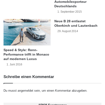
Automobilexporteur
n
Sunset-Verglasung. Wer seine Auswahl
Deutschlands
d
z
1. September 2015
modifizieren möchte, kann im Menü jederzeit
u
Neue B 28 entlastet
m
wieder einen oder mehrere Schritte
Oberkirch und Lautenbach
P
zurückgehen. Auch umfangreiches Zubehör
29. August 2014
r
o
steht im Konfigurator zur Auswahl und kann
b
direkt in die Fahrzeug-Zusammenstellung
l
Speed & Style: Renn-
e
einfließen.
Performance trifft in Monaco
m
auf modernen Luxus
1. Juni 2016
Hat der Kunde sein Wunschauto
zusammengestellt, erhält er eine übersichtliche
Schreibe einen Kommentar
Zusammenfassung mit allen wesentlichen
Du musst
angemeldet
sein, um einen Kommentar abzugeben.
Angaben. Zugleich kann er die Konfiguration
per Mausklick mit seinen Facebook-Freunden