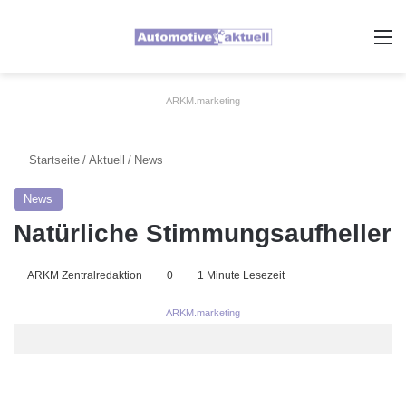
A
ARKM.marketing
Startseite
/
Aktuell
/
News
News
Natürliche Stimmungsaufheller
ARKM Zentralredaktion
0
1 Minute Lesezeit
ARKM.marketing