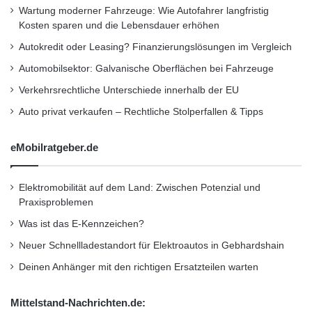
für jedes Dach eine passende Lösung.
E
J
Wartung moderner Fahrzeuge: Wie Autofahrer langfristig
D
o
Kosten sparen und die Lebensdauer erhöhen
Detaillierte Planungshilfen sowie einen
h
i
Autokredit oder Leasing? Finanzierungslösungen im Vergleich
komfortablen Licht-Kalkulator gibt es auf
e
n
r
t
Automobilsektor: Galvanische Oberflächen bei Fahrzeuge
www.green-lighting.de
.
a
V
Verkehrsrechtliche Unterschiede innerhalb der EU
u
e
s
n
Auto privat verkaufen – Rechtliche Stolperfallen & Tipps
t
u
eMobilratgeber.de
r
e
i
Elektromobilität auf dem Land: Zwischen Potenzial und
n
Praxisproblemen
D
Was ist das E-Kennzeichen?
e
u
Neuer Schnellladestandort für Elektroautos in Gebhardshain
t
Deinen Anhänger mit den richtigen Ersatzteilen warten
s
c
h
Mittelstand-Nachrichten.de: