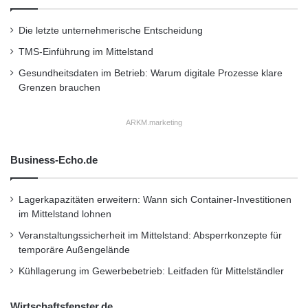
l
a
Die letzte unternehmerische Entscheidung
n
Kurzverweis
d
TMS-Einführung im Mittelstand
Gesundheitsdaten im Betrieb: Warum digitale Prozesse klare
Firmenkommunikation
PR
Grenzen brauchen
Unternehmensmeldungen
ARKM.marketing
Wirtschaftsnachrichten
Business-Echo.de
Lagerkapazitäten erweitern: Wann sich Container-Investitionen
im Mittelstand lohnen
Veranstaltungssicherheit im Mittelstand: Absperrkonzepte für
temporäre Außengelände
Kühllagerung im Gewerbebetrieb: Leitfaden für Mittelständler
Wirtschaftsfenster.de