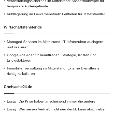
Veranstaltungssicherheit im Mittelstand: Absperrkonzepte für
temporäre Außengelände
Endlich durchschlafen! Gerade im
Kühllagerung im Gewerbebetrieb: Leitfaden für Mittelständler
Schlafzimmer ist Wohngesundheit von
Wirtschaftsfenster.de
herausragender Bedeutung. Ist der
Wandbelag daher schadstofffrei, steigt die
Managed Services im Mittelstand: IT-Infrastruktur auslagern
Lebensqualität deutlich. (Foto:
und skalieren
Homeplaza/Wolcolor)
Google Ads Agentur beauftragen: Strategie, Kosten und
Erfolgsfaktoren
Immobilienverwaltung im Mittelstand: Externe Dienstleister
richtig kalkulieren
Kurzverweis
Chefsache24.de
Essay: Die Krise haben anscheinend immer die anderen
Firmenkommunikation
PR
Essay: Wer seinen Vertrieb nicht neu denkt, kann abschließen
Unternehmensmeldungen