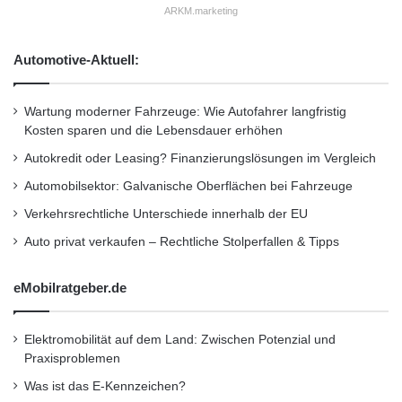
g
r
Küche. Mit Wolcolor, auch unter dem Namen
ARKM.marketing
e
Wolana bekannt, sind sogar Flecken ohne
n
Automotive-Aktuell:
Probleme entfernbar, denn mit nur wenigen
Handgriffen repariert man kaputte Stellen an
Wartung moderner Fahrzeuge: Wie Autofahrer langfristig
Kosten sparen und die Lebensdauer erhöhen
der Wand. Individuelle Muster und Farben
Autokredit oder Leasing? Finanzierungslösungen im Vergleich
können nach Wunsch kinderleicht in den
Automobilsektor: Galvanische Oberflächen bei Fahrzeuge
umweltfreundlichen Putz mit eingearbeitet
Verkehrsrechtliche Unterschiede innerhalb der EU
werden. Über 400 individuell kombinierbare
Auto privat verkaufen – Rechtliche Stolperfallen & Tipps
Farbgrundvarianten sowie dekorative
Farbfäden, Perlmutt oder Glimmer machen’s
eMobilratgeber.de
möglich. Mehr erfährt der Heimwerker zum
Elektromobilität auf dem Land: Zwischen Potenzial und
schadstofffreien Baumwollputz unter
Praxisproblemen
www.homeplaza.de.
Was ist das E-Kennzeichen?