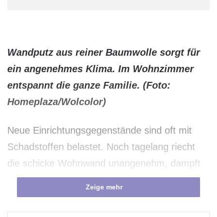
Wandputz aus reiner Baumwolle sorgt für
ein angenehmes Klima. Im Wohnzimmer
entspannt die ganze Familie. (Foto:
Homeplaza/Wolcolor)
Neue Einrichtungsgegenstände sind oft mit
Schadstoffen belastet. Noch tagelang riecht
die schicke Wohnwand unangenehm, dampft
die vermeintlich makellose Einbauküche aus
Zeige mehr
und bewirkt die teure Matratze unruhigen
Schlaf. Formaldehyd und andere Toxine sind –