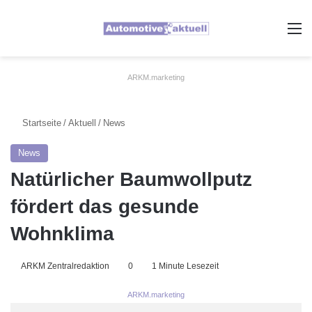
A
ARKM.marketing
Startseite
/
Aktuell
/
News
News
Natürlicher Baumwollputz
fördert das gesunde
Wohnklima
ARKM Zentralredaktion
0
1 Minute Lesezeit
ARKM.marketing