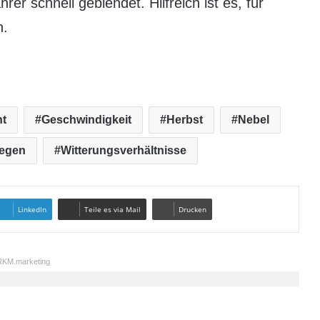
er schnell geblendet. Hilfreich ist es, für
n.
ht
Geschwindigkeit
Herbst
Nebel
egen
Witterungsverhältnisse
LinkedIn
Teile es via Mail
Drucken
KM.marketing