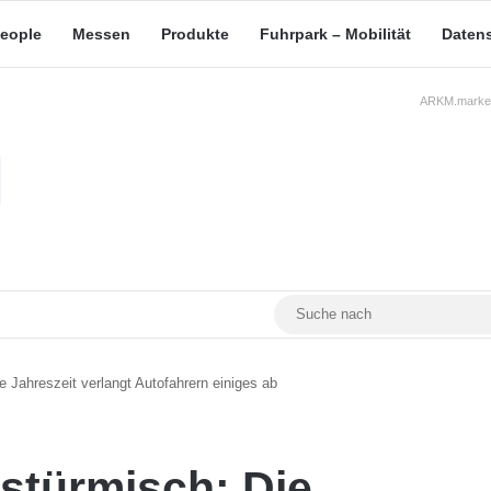
eople
Messen
Produkte
Fuhrpark – Mobilität
Daten
ARKM.market
RSS
Facebook
YouTube
Mastodon
e Jahreszeit verlangt Autofahrern einiges ab
stürmisch: Die