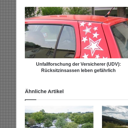
U
n
f
a
l
l
f
o
r
s
Unfallforschung der Versicherer (UDV):
c
Rücksitzinsassen leben gefährlich
h
u
n
Ähnliche Artikel
g
d
e
r
V
e