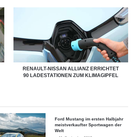
R
E
N
A
U
L
T
-
N
I
RENAULT-NISSAN ALLIANZ ERRICHTET
S
90 LADESTATIONEN ZUM KLIMAGIPFEL
S
A
N
A
L
L
Ford Mustang im ersten Halbjahr
I
meistverkaufter Sportwagen der
A
Welt
N