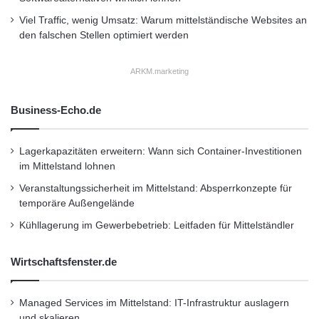
o
Storage-Services begonnen haben. 2010
l
Viel Traffic, wenig Umsatz: Warum mittelständische Websites an
i
den falschen Stellen optimiert werden
wurde Capgemini zum zweiten Mal in Folge
o
der Award “EMC´s Partner of the Year”
u
ARKM.marketing
m
innerhalb der Information Infrastructure Group
D
a
Business-Echo.de
verliehen. Die Auszeichnung würdigt vor allem
t
die Qualität der Dienstleistungen, kombiniert
e
Lagerkapazitäten erweitern: Wann sich Container-Investitionen
n
mit weltweiter Lieferfähigkeit und starkem
im Mittelstand lohnen
r
e
globalem Wachstum, vor allem in den USA,
Veranstaltungssicherheit im Mittelstand: Absperrkonzepte für
t
temporäre Außengelände
Frankreich, Großbritannien und den
t
Kühllagerung im Gewerbebetrieb: Leitfaden für Mittelständler
u
Niederlanden.
n
g
Wirtschaftsfenster.de
s
Über Capgemini
a
Managed Services im Mittelstand: IT-Infrastruktur auslagern
n
und skalieren
g