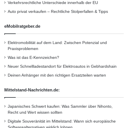
Verkehrsrechtliche Unterschiede innerhalb der EU
r
o
Oliver Schwarz, Leiter Infrastructure Services
Auto privat verkaufen – Rechtliche Stolperfallen & Tipps
d
bei Capgemini in Zentraleuropa ergänzt: “Für
u
eMobilratgeber.de
k
uns ist EMC der ideale Partner, um die
t
wachsende Nachfrage nach Cloud- und As-a-
e
Elektromobilität auf dem Land: Zwischen Potenzial und
e
Praxisproblemen
Service-Lösungen abzudecken. Mit den
r
Was ist das E-Kennzeichen?
w
herausragenden Angeboten von EMC im Data
e
Neuer Schnellladestandort für Elektroautos in Gebhardshain
Management und Cloud Computing festigen
i
Deinen Anhänger mit den richtigen Ersatzteilen warten
t
wir unsere führende Position bei der Cloud-
e
r
Orchestrierung.”
Mittelstand-Nachrichten.de:
t
P
Die Zusammenarbeit zwischen Capgemini und
o
Japanisches Schwert kaufen: Was Sammler über Nihonto,
r
Recht und Wert wissen sollten
EMC reicht bis ins Jahr 2002 zurück, als die
t
Digitale Souveränität im Mittelstand: Wann sich europäische
f
Partner mit gemeinsamen Pay-as-you-go
Softwarealternativen wirklich lohnen