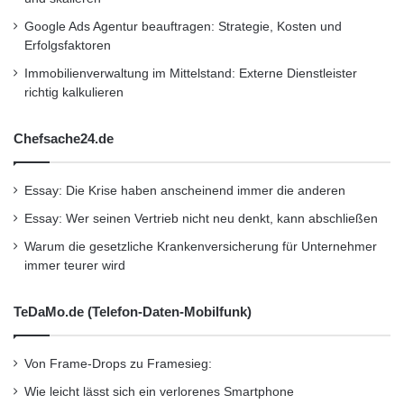
http://www.de.capgemini.com
e
Google Ads Agentur beauftragen: Strategie, Kosten und
b
Erfolgsfaktoren
Über EMC
o
Immobilienverwaltung im Mittelstand: Externe Dienstleister
t
richtig kalkulieren
v
http://germany.emc.com
o
n
Chefsache24.de
C
Orginal-Meldung:
o
http://www.presseportal.de/pm/16952/2116092
n
Essay: Die Krise haben anscheinend immer die anderen
v
/capgemini-und-emc-schliessen-weltweite-
Essay: Wer seinen Vertrieb nicht neu denkt, kann abschließen
a
r
Warum die gesetzliche Krankenversicherung für Unternehmer
strategische-allianz-im-cloud-bereich-neue-
immer teurer wird
cloud-basierte/api
TeDaMo.de (Telefon-Daten-Mobilfunk)
Kurzverweis
Von Frame-Drops zu Framesieg:
Wie leicht lässt sich ein verlorenes Smartphone
Firmenkommunikation
PR