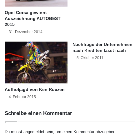
u
e
2012 erreichbar. Ab 2012 gelten ausschließlich
n
n
Opel Corsa gewinnt
d
die neuen Nummern.
d
Auszeichnung AUTOBEST
S
e
2015
t
E
31. Dezember 2014
Orginal-Meldung:
a
r
t
f
Nachfrage der Unternehmen
http://www.presseportal.de/pm/41193/2120408
i
o
nach Krediten lässt nach
s
/neue-servicerufnummern-der-kfw-
l
5. Oktober 2011
t
g
bankengruppe-ab-1-oktober-2011/api
i
s
s
g
c
e
Dieser Artikel wurde einsortiert unter:
:
h
Aufholjagd von Ken Roczen
s
e
c
Highlights
4. Februar 2015
s
h
B
i
Schreibe einen Kommentar
Schlagwörter:
u
:
2011
•
B2B
•
Bank
•
c
n
h
Deutschland
•
Entscheider
•
d
t
Du musst
angemeldet
sein, um einen Kommentar abzugeben.
e
e
Familienunternehmer
•
Finanzen
•
GmbH
•
IHK