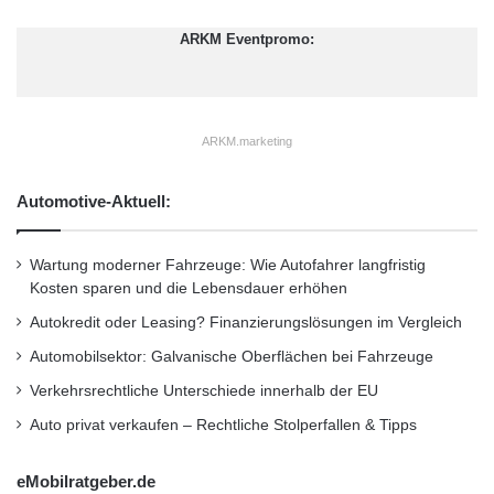
s
n
•
Lifestyle
•
Messe
•
Mittelstand
•
Recht
•
a
e
ARKM Eventpromo:
m
u
Restaurant
•
Seminar
•
Steuern
•
Strategie
•
t
r
a
Unternehmen
•
Unternehmer
•
Wirtschaft
•
o
u
p
Wirtschaftsnachrichten
f
ARKM.marketing
ä
d
i
e
s
Automotive-Aktuell:
Kurzverweis
m
c
S
h
A
e
Wartung moderner Fahrzeuge: Wie Autofahrer langfristig
S
Firmenkommunikation
PR
r
Kosten sparen und die Lebensdauer erhöhen
F
U
Autokredit oder Leasing? Finanzierungslösungen im Vergleich
o
Unternehmensmeldungen
n
r
t
Automobilsektor: Galvanische Oberflächen bei Fahrzeuge
u
Wirtschaftsnachrichten
e
Verkehrsrechtliche Unterschiede innerhalb der EU
m
r
i
n
Auto privat verkaufen – Rechtliche Stolperfallen & Tipps
n
e
M
h
eMobilratgeber.de
a
m