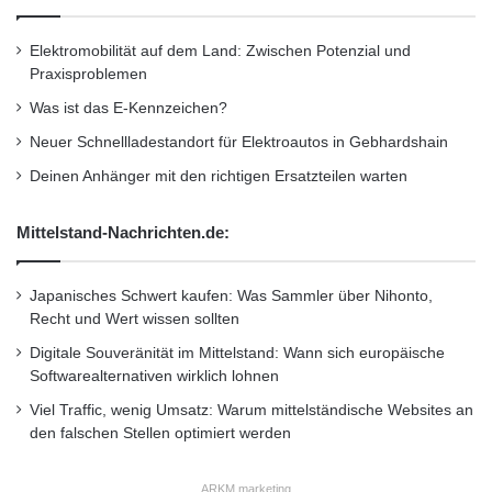
n
e
n
r
Elektromobilität auf dem Land: Zwischen Potenzial und
h
Praxisproblemen
e
Was ist das E-Kennzeichen?
i
m
Neuer Schnellladestandort für Elektroautos in Gebhardshain
a
Deinen Anhänger mit den richtigen Ersatzteilen warten
u
s
g
Mittelstand-Nachrichten.de:
e
z
e
Japanisches Schwert kaufen: Was Sammler über Nihonto,
i
Recht und Wert wissen sollten
c
Digitale Souveränität im Mittelstand: Wann sich europäische
h
Softwarealternativen wirklich lohnen
n
Viel Traffic, wenig Umsatz: Warum mittelständische Websites an
e
den falschen Stellen optimiert werden
t
ARKM.marketing