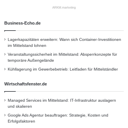
agilen Fahrerlebnis tragen die neu entwickelte
ARKM.marketing
Vorderachse, die straffe Elastokinematik und
Business-Echo.de
die hochpräzise Lenkung wesentlich bei.
Lagerkapazitäten erweitern: Wann sich Container-Investitionen
Die Highlights
im Mittelstand lohnen
Veranstaltungssicherheit im Mittelstand: Absperrkonzepte für
temporäre Außengelände
3,0-Liter-V6-Biturbomotor mit modifizierter
Kühllagerung im Gewerbebetrieb: Leitfaden für Mittelständler
Motorsteuerung, erhöhtem Ladedruck und
deutlich gesteigerter Dynamik und
Wirtschaftsfenster.de
Drehfreude
Managed Services im Mittelstand: IT-Infrastruktur auslagern
Automatikgetriebe 9G-TRONIC mit
und skalieren
Zwischengasfunktion beim Zurückschalten
Google Ads Agentur beauftragen: Strategie, Kosten und
und besonders kurzen Reaktionszeiten im
Erfolgsfaktoren