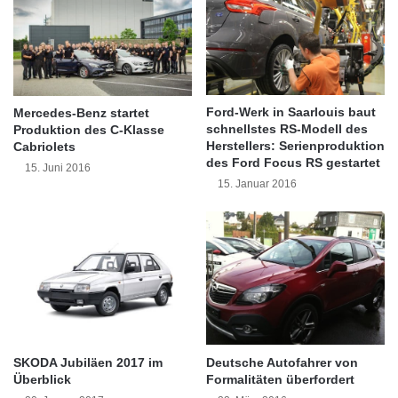
b
e
r
n
a
r
u
u
c
n
h
d
Ford-Werk in Saarlouis baut
Mercedes-Benz startet
t
u
schnellstes RS-Modell des
Produktion des C-Klasse
w
m
Herstellers: Serienproduktion
Cabriolets
a
des Ford Focus RS gestartet
ü
Quelle: Daimler AG
15. Juni 2016
g
b
15. Januar 2016
e
e
n
„Die Erweiterung der C-Klasse Familie um das
r
A
z
neue C 43 4MATIC Coupé ist ein weiterer
w
e
a
u
Baustein unserer Wachstumsstrategie. Es
r
g
bereichert nicht nur das breite Angebot der C-
d
e
2
n
Klasse Familie, sondern startet auch die
0
SKODA Jubiläen 2017 im
Deutsche Autofahrer von
1
Einführung einer ganzen Reihe von neuen
Überblick
Formalitäten überfordert
6