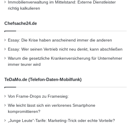
Fahrprogramm „Sport Plus“
Immobilienverwaltung im Mittelstand: Externe Dienstleister
richtig kalkulieren
Allradantrieb AMG Performance 4MATIC
Chefsache24.de
mit heckbetonter Momentenverteilung von
31 zu 69 Prozent (Vorderachse zu
Essay: Die Krise haben anscheinend immer die anderen
Hinterachse)
Essay: Wer seinen Vertrieb nicht neu denkt, kann abschließen
AMG RIDE CONTROL Sportfahrwerk mit
Warum die gesetzliche Krankenversicherung für Unternehmer
immer teurer wird
adaptiver Verstelldämpfung in drei Stufen,
Modus über Taste wählbar, vom
TeDaMo.de (Telefon-Daten-Mobilfunk)
Mercedes-AMG C 63 übernommen
AMG DYNAMIC SELECT Schalter für
Von Frame-Drops zu Framesieg:
Wie leicht lässt sich ein verlorenes Smartphone
dynamisches, individuell wählbares
kompromittieren?
Fahrerlebnis mit fünf Fahrprogrammen und
„Junge Leute“-Tarife: Marketing-Trick oder echte Vorteile?
AMG-spezifischer Parametrierung