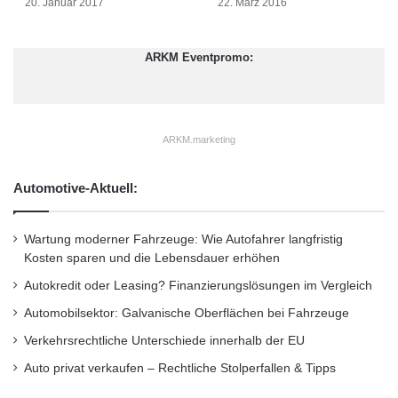
43er-Modellen in diesem Jahr“, so Tobias
20. Januar 2017
22. März 2016
Moers, Vorsitzender der Geschäftsführung der
ARKM Eventpromo:
Mercedes-AMG GmbH.
„Dabei besitzen die 43er-Modelle die
ARKM.marketing
charakteristischen AMG Gene, die auch in
unserem GT sowie den 63er-Fahrzeugen
Automotive-Aktuell:
stecken und interpretieren in ihrem Segment
somit konsequent unseren Markenkern ‚Driving
Wartung moderner Fahrzeuge: Wie Autofahrer langfristig
Kosten sparen und die Lebensdauer erhöhen
Performance‘.“ Sportwagen-Technologie und
Autokredit oder Leasing? Finanzierungslösungen im Vergleich
Rennsport-Flair werden so erreichbarer und
Automobilsektor: Galvanische Oberflächen bei Fahrzeuge
sprechen einen breiteren Kundenkreis an.
Verkehrsrechtliche Unterschiede innerhalb der EU
Auto privat verkaufen – Rechtliche Stolperfallen & Tipps