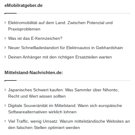
eMobilratgeber.de
Elektromobilität auf dem Land: Zwischen Potenzial und
Praxisproblemen
Was ist das E-Kennzeichen?
Quelle: Daimler AG
Neuer Schnellladestandort für Elektroautos in Gebhardshain
Deinen Anhänger mit den richtigen Ersatzteilen warten
Der 3,0-Liter-V6-Biturbomotor liefert mit 270
kW (367 PS) Höchstleistung und einem
Mittelstand-Nachrichten.de:
maximalen Drehmoment von 520
Japanisches Schwert kaufen: Was Sammler über Nihonto,
Newtonmetern ausreichend Kraft für
Recht und Wert wissen sollten
beeindruckende Fahrleistungen: Der Sprint aus
Digitale Souveränität im Mittelstand: Wann sich europäische
Softwarealternativen wirklich lohnen
dem Stand auf Tempo 100 km/h ist in 4,7
Viel Traffic, wenig Umsatz: Warum mittelständische Websites an
Sekunden erledigt, die Geschwindigkeit wird
den falschen Stellen optimiert werden
bei 250 km/h elektronisch abgeregelt. Zum