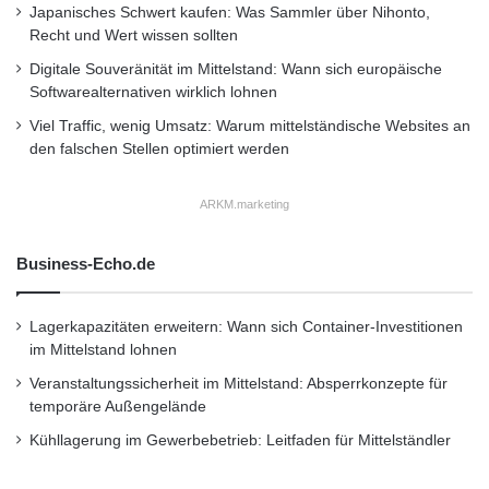
Ratenfinanzierungen im E-Commerce bei
Japanisches Schwert kaufen: Was Sammler über Nihonto,
Recht und Wert wissen sollten
lediglich fünf Prozent. Wirecard-
Digitale Souveränität im Mittelstand: Wann sich europäische
Medienkontakt: Wirecard AG Iris Stöckl
Softwarealternativen wirklich lohnen
Einsteinring 35 D-85609 Aschheim Tel.: +49
Viel Traffic, wenig Umsatz: Warum mittelständische Websites an
den falschen Stellen optimiert werden
(0) 89 4424 1424 Fax: +49 (0) 89 4424 2424
E-Mail: iris.stoeckl@wirecard.com Internet:
ARKM.marketing
www.wirecard.de
RatePAY GmbH Julia
Business-Echo.de
Tschawdarow Bayerische Str. 31 D-10707
Berlin Tel.: +49 (0) 30 339 88 56 0 Fax: +49
Lagerkapazitäten erweitern: Wann sich Container-Investitionen
(0) 30 339 88 56 10 E-Mail:
im Mittelstand lohnen
julia.tschawdarow@ratepay.com Internet:
Veranstaltungssicherheit im Mittelstand: Absperrkonzepte für
temporäre Außengelände
www.ratepay.com
Kühllagerung im Gewerbebetrieb: Leitfaden für Mittelständler
Orginal-Meldung: