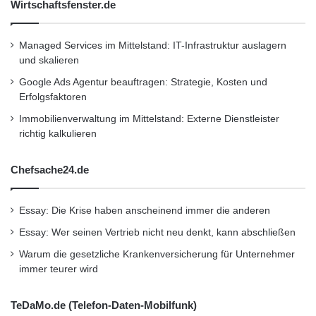
Wirtschaftsfenster.de
http://www.presseportal.de/pm/15202/2123960
/wirecard-und-ratepay-kooperieren-online-
Managed Services im Mittelstand: IT-Infrastruktur auslagern
und skalieren
ratenzahlung-als-flexible-loesung-haendler-
Google Ads Agentur beauftragen: Strategie, Kosten und
profitieren-von/api
Erfolgsfaktoren
Immobilienverwaltung im Mittelstand: Externe Dienstleister
Dieser Artikel wurde einsortiert unter:
:
richtig kalkulieren
Highlights
Chefsache24.de
Schlagwörter:
:
2011
•
B2B
•
Bank
•
Essay: Die Krise haben anscheinend immer die anderen
Deutschland
•
Entscheider
•
Essay: Wer seinen Vertrieb nicht neu denkt, kann abschließen
Familienunternehmer
•
Finanzen
•
GmbH
•
IHK
Warum die gesetzliche Krankenversicherung für Unternehmer
•
Lifestyle
•
Messe
•
Mittelstand
•
Recht
•
immer teurer wird
Restaurant
•
Seminar
•
Steuern
•
Strategie
•
TeDaMo.de (Telefon-Daten-Mobilfunk)