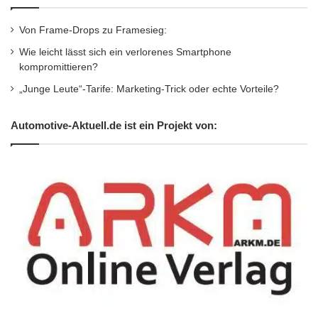
Unternehmen
•
Unternehmer
•
Wirtschaft
•
Wirtschaftsnachrichten
Von Frame-Drops zu Framesieg:
Wie leicht lässt sich ein verlorenes Smartphone
Kurzverweis
kompromittieren?
„Junge Leute“-Tarife: Marketing-Trick oder echte Vorteile?
Firmenkommunikation
PR
Automotive-Aktuell.de ist ein Projekt von:
Unternehmensmeldungen
Wirtschaftsnachrichten