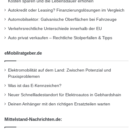
Kosten sparen und die Lebensdauer erhöhen
t
Ob klassische Ratenzahlung, Ratenzahlung
Autokredit oder Leasing? Finanzierungslösungen im Vergleich
mit Anzahlung oder Null-Prozent-Finanzierung:
Automobilsektor: Galvanische Oberflächen bei Fahrzeuge
Die Auswahl an Finanzierungsmodellen im
Verkehrsrechtliche Unterschiede innerhalb der EU
stationären Handel ist groß. Im Distanzhandel
Auto privat verkaufen – Rechtliche Stolperfallen & Tipps
hingegen hat Ratenzahlung in der
eMobilratgeber.de
Vergangenheit keine allzu großen
Zuwachsraten erzielt, da das geforderte Post-
Elektromobilität auf dem Land: Zwischen Potenzial und
Ident-Verfahren zu einem Medienbruch und
Praxisproblemen
damit häufig zu einem vollständigen
Was ist das E-Kennzeichen?
Kaufabbruch des Käufers geführt hat. So lag
Neuer Schnellladestandort für Elektroautos in Gebhardshain
einer im November 2010 veröffentlichten
Deinen Anhänger mit den richtigen Ersatzteilen warten
Studie des Handelsverbands Deutschland
Mittelstand-Nachrichten.de:
(HDE) zufolge der Anteil der