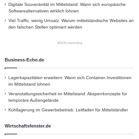
Digitale Souveränität im Mittelstand: Wann sich europäische
Nachhaltigkeit entlang der gesamten
Softwarealternativen wirklich lohnen
Wertschöpfungskette, umfassende
Viel Traffic, wenig Umsatz: Warum mittelständische Websites an
Produktverantwortung sowie ein klares
den falschen Stellen optimiert werden
Bekenntnis zur Schonung von Ressourcen fest
ARKM.marketing
in seiner Strategie verankert.
Business-Echo.de
2er Active Tourer
Advantage
Lagerkapazitäten erweitern: Wann sich Container-Investitionen
BMW 1er Cabrio
BMW 2er Cabrio in Leipzig
im Mittelstand lohnen
Veranstaltungssicherheit im Mittelstand: Absperrkonzepte für
BMW Group
BMW i8
temporäre Außengelände
Kühllagerung im Gewerbebetrieb: Leitfaden für Mittelständler
BMW Werk Leipzig
dem BMW X1
Luxury Line
Sport Line
Wirtschaftsfenster.de