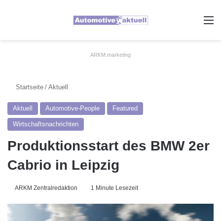
A
ARKM.marketing
Startseite
/
Aktuell
Aktuell
Automotive-People
Featured
Wirtschaftsnachrichten
Produktionsstart des BMW 2er
Cabrio in Leipzig
ARKM Zentralredaktion
1 Minute Lesezeit