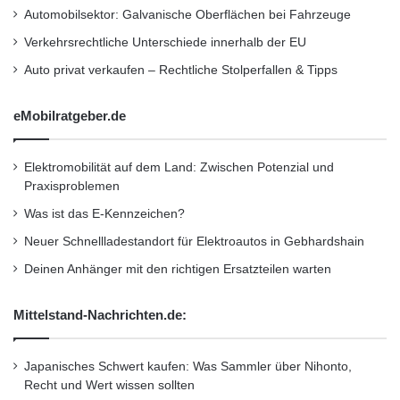
g
Automobilsektor: Galvanische Oberflächen bei Fahrzeuge
e
Im Jahr 2013 erzielte die BMW Group einen
Verkehrsrechtliche Unterschiede innerhalb der EU
weltweiten Absatz von rund 1,963 Millionen
Auto privat verkaufen – Rechtliche Stolperfallen & Tipps
Automobilen und 115.215 Motorrädern. Das
eMobilratgeber.de
Ergebnis vor Steuern im Geschäftsjahr 2013
belief sich auf 7,91 Mrd. €, der Umsatz auf
Elektromobilität auf dem Land: Zwischen Potenzial und
rund 76,06 Mrd. €. Zum 31. Dezember 2013
Praxisproblemen
beschäftigte das Unternehmen weltweit
Was ist das E-Kennzeichen?
Neuer Schnellladestandort für Elektroautos in Gebhardshain
110.351 Mitarbeiterinnen und Mitarbeiter.
Deinen Anhänger mit den richtigen Ersatzteilen warten
Seit jeher sind langfristiges Denken und
Mittelstand-Nachrichten.de:
verantwortungsvolles Handeln die Grundlage
des wirtschaftlichen Erfolges der BMW Group.
Japanisches Schwert kaufen: Was Sammler über Nihonto,
Recht und Wert wissen sollten
Das Unternehmen hat ökologische und soziale