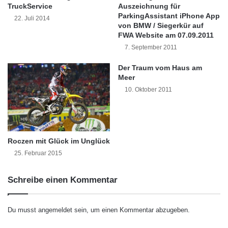
e
r
TruckService
Auszeichnung für
mühsam, da Benutzer ihre Geräte zunächst
i
z
ParkingAssistant iPhone App
22. Juli 2014
g
für den Netzwerkbetrieb einstellen und dann
u
von BMW / Siegerkür auf
e
D
FWA Website am 07.09.2011
das gewünschte Netzwerk manuell auswählen
n
e
7. September 2011
e
u
müssen.
U
t
Der Traum vom Haus am
n
Meer
s
t
c
Sowohl 802.11u als auch Hotspot 2.0 gelten in
10. Oktober 2011
e
h
dieser Hinsicht als beträchtliche
r
l
n
a
Weiterentwicklungen und echte Meilensteine
e
n
Roczen mit Glück im Unglück
der WLAN-Technologie, da sie die Nutzung
h
d
m
s
25. Februar 2015
und Integration von WLAN in Mobilfunknetzen
e
E
n
u
erheblich vereinfachen.
Schreibe einen Kommentar
l
r
e
o
n
Hotspot 2.0 beruht dabei auf einer
-
Du musst
angemeldet
sein, um einen Kommentar abzugeben.
k
R
gemeinsamen Auswahl an Standards, die von
e
e