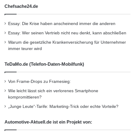
802.11u-fähige WLAN-Zugangspunkte weisen
Chefsache24.de
ausdrücklich auf ihre Unterstützung des
Protokolls hin – und bieten Client-Geräten vor
Essay: Die Krise haben anscheinend immer die anderen
der eigentlichen Verbindung Zugriff auf
Essay: Wer seinen Vertrieb nicht neu denkt, kann abschließen
bestimmte Informationen wie beispielweise
Warum die gesetzliche Krankenversicherung für Unternehmer
immer teurer wird
über die externen Netzwerke, die über den
jeweiligen Hotspot zugänglich sind, oder aber
TeDaMo.de (Telefon-Daten-Mobilfunk)
über die lokal unterstützten
Von Frame-Drops zu Framesieg:
Sicherheitsmechanismen. Durch den Zugriff
Wie leicht lässt sich ein verlorenes Smartphone
auf diese Informationen können Client-Geräte
kompromittieren?
selbst bestimmen, welches Netzwerk am
„Junge Leute“-Tarife: Marketing-Trick oder echte Vorteile?
besten für eine Verbindung geeignet ist. Die für
Automotive-Aktuell.de ist ein Projekt von:
die Verbindung mit dem gewünschten WLAN-