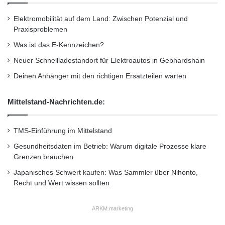
mittlerweile nicht mehr stiefmütterlich
i
e
Elektromobilität auf dem Land: Zwischen Potenzial und
behandelt. Die Erkenntnis, dass WLAN bei der
s
Praxisproblemen
e
Behebung kritischer Kapazitätsprobleme in
Was ist das E-Kennzeichen?
r
Mobilfunknetzen eine sinnvolle Ergänzung
W
Neuer Schnellladestandort für Elektroautos in Gebhardshain
e
darstellen kann, setzt sich immer mehr durch.”
Deinen Anhänger mit den richtigen Ersatzteilen warten
g
d
Mittelstand-Nachrichten.de:
e
Alles dreht sich um Sie
r
R
TMS-Einführung im Mittelstand
Mit 802.11u und Hotspot 2.0 können sich
e
t
Gesundheitsdaten im Betrieb: Warum digitale Prozesse klare
Benutzer automatisch mit dem besten
t
Grenzen brauchen
u
verfügbaren WLAN-Netzwerk verbinden und
Japanisches Schwert kaufen: Was Sammler über Nihonto,
n
Recht und Wert wissen sollten
authentifizieren, ohne sich um mühsame
g
f
Konfigurationseinstellungen auf ihren Geräten
ü
ARKM.marketing
kümmern zu müssen. So wird ein
h