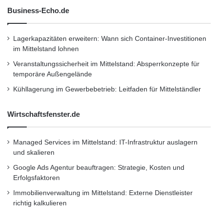
r
Benutzererlebnis geboten, das mit der
Business-Echo.de
t
i
Funktionsweise von Mobiltelefonen
n
Lagerkapazitäten erweitern: Wann sich Container-Investitionen
vergleichbar ist, wenn Benutzer sich an neuen
d
im Mittelstand lohnen
e
Standorten aufhalten und das Telefon
Veranstaltungssicherheit im Mittelstand: Absperrkonzepte für
n
temporäre Außengelände
A
automatisch bestimmt, mit welchem
b
Kühllagerung im Gewerbebetrieb: Leitfaden für Mittelständler
Mobilfunknetz es sich am besten verbinden
g
r
und authentifizieren soll.
Wirtschaftsfenster.de
u
n
d
Die Unterstützung von 802.11u und Hotspot
Managed Services im Mittelstand: IT-Infrastruktur auslagern
!
und skalieren
2.0 erfordert sowohl Veränderungen an WLAN-
Google Ads Agentur beauftragen: Strategie, Kosten und
Zugangspunkten als auch an den
Erfolgsfaktoren
elektronischen Geräten der Verbraucher wie
Immobilienverwaltung im Mittelstand: Externe Dienstleister
richtig kalkulieren
beispielsweise Smartphones oder Tablet-PCs.