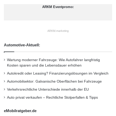
n
t
der Wi-Fi Alliance wurden, und nutzt 802.11u
ARKM Eventpromo:
t
als Grundlage zur Automatisierung von
u
n
Netzwerkerkennung, Registrierung und
g
ARKM.marketing
s
Zugang. Diese Schritte müssen WLAN-
s
Benutzer bisher noch manuell ausführen, wenn
c
Automotive-Aktuell:
h
sie sich mit einem beliebigen Hotspot
i
verbinden wollen.
r
Wartung moderner Fahrzeuge: Wie Autofahrer langfristig
m
Kosten sparen und die Lebensdauer erhöhen
-
Autokredit oder Leasing? Finanzierungslösungen im Vergleich
“Dank Hotspot 2.0 und 802.11u schlägt die
R
a
Automobilsektor: Galvanische Oberflächen bei Fahrzeuge
gesamte WLAN-Branche einen neuen Weg
t
Verkehrsrechtliche Unterschiede innerhalb der EU
ein”, so Steve Martin, Vice President des
i
Auto privat verkaufen – Rechtliche Stolperfallen & Tipps
n
Bereichs Engineering von Ruckus Wireless.
g
:
“WLAN wird von Mobilfunkbetreibern
eMobilratgeber.de
D