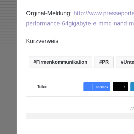
Orginal-Meldung:
http://www.presseport
performance-64gigabyte-e-mmc-nand-mem
Kurzverweis
Firmenkommunikation
PR
Unt
Teilen
Facebook
X
AR