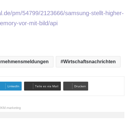
al.de/pm/54799/2123666/samsung-stellt-higher-
ory-vor-mit-bild/api
ernehmensmeldungen
Wirtschaftsnachrichten
LinkedIn
Teile es via Mail
Drucken
KM.marketing