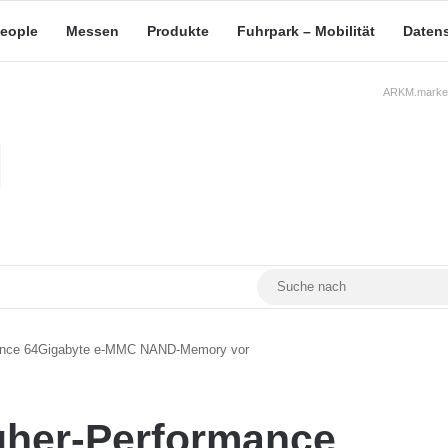
eople
Messen
Produkte
Fuhrpark – Mobilität
Daten
ARKM.market
RSS
Facebook
YouTube
Mastodon
mance 64Gigabyte e-MMC NAND-Memory vor
gher-Performance