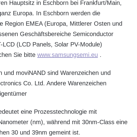
hren Hauptsitz in Eschborn bei Frankfurt/Main,
 ganz Europa. In Eschborn werden die
 die Region EMEA (Europa, Mittlerer Osten und
ossenen Geschäftsbereiche Semiconductor
T-LCD (LCD Panels, Solar PV-Module)
chen Sie bitte
www.samsungsemi.eu
.
ign und moviNAND sind Warenzeichen und
tronics Co. Ltd. Andere Warenzeichen
Eigentümer
edeutet eine Prozesstechnologie mit
9Nanometer (nm), während mit 30nm-Class eine
chen 30 und 39nm gemeint ist.