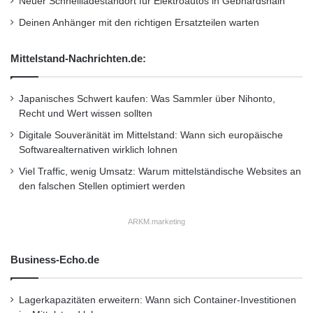
Neuer Schnellladestandort für Elektroautos in Gebhardshain
Marktes und praktische Lösungen.
Deinen Anhänger mit den richtigen Ersatzteilen warten
Vorträge der Schober Group an den
Mittelstand-Nachrichten.de:
Kongresstagen: 6. Oktober, 13.00 – 13.30 Uhr,
Fachkonferenz 9, Saal 6/1: “Targeting in der
Japanisches Schwert kaufen: Was Sammler über Nihonto,
Recht und Wert wissen sollten
Crossmedialen Welt” Smart Targeting – Was
Digitale Souveränität im Mittelstand: Wann sich europäische
theoretisch geht und praktisch funktioniert (Dr.
Softwarealternativen wirklich lohnen
Ulrich Kahle, Schober Holding) 6. Oktober,
Viel Traffic, wenig Umsatz: Warum mittelständische Websites an
den falschen Stellen optimiert werden
12.40 – 13.00 Uhr, Fachkonferenz 9, Saal 6/1:
“Multichannel Marketing” 360 Grad bleiben
ARKM.marketing
Herausforderung – Zwischen Medien- und
Business-Echo.de
Vertriebskanal – Kundenentscheidungen in der
360°-Sicht (Dr. Jan-Carsten Jüchtern, Leiter
Lagerkapazitäten erweitern: Wann sich Container-Investitionen