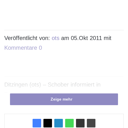
Veröffentlicht von:
ots
am 05.Okt 2011 mit
Kommentare 0
Ditzingen (ots) – Schober informiert in
Fachvorträgen und Gesprächen über Theorie
Zeige mehr
und Praxis von Smart Targeting und den
Kundenentscheidungen in der 360°-Sicht.