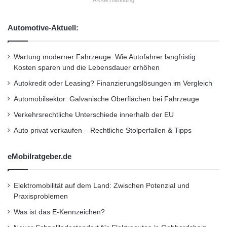
e
D
werden Dubletten vermieden, Informationen
e
Automotive-Aktuell:
aus Datensätzen zusammengeführt und
u
t
Scorekarten umgesetzt. Damit entstehen
s
Wartung moderner Fahrzeuge: Wie Autofahrer langfristig
beispielsweise automatisch neue relevante
c
Kosten sparen und die Lebensdauer erhöhen
h
Autokredit oder Leasing? Finanzierungslösungen im Vergleich
Martketingmerkmale aus dem analytischen
l
Automobilsektor: Galvanische Oberflächen bei Fahrzeuge
a
CRM. Mittels des Kampagnenmanagement-
n
Verkehrsrechtliche Unterschiede innerhalb der EU
Systems XCAMPAIGN können dann Multi-
d
Auto privat verkaufen – Rechtliche Stolperfallen & Tipps
g
Channel-Kampagnen geplant und ausgeführt
e
werden.
s
eMobilratgeber.de
t
a
Neben der Möglichkeit des persönlichen
r
Elektromobilität auf dem Land: Zwischen Potenzial und
t
Praxisproblemen
Gesprächs informiert die Schober Group in
e
Was ist das E-Kennzeichen?
t
Vorträgen über die Herausforderungen des