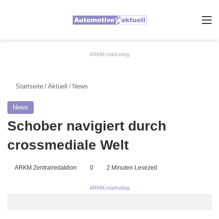
A
ARKM.marketing
Startseite
/
Aktuell
/
News
News
Schober navigiert durch
crossmediale Welt
ARKM Zentralredaktion
0
2 Minuten Lesezeit
ARKM.marketing