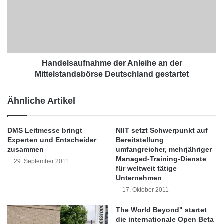
Unternehmens 327 in Halle 3 erfahren
t
e
Fachbesucher alles über die “Schober Smart
e
l
l
s
Targeting Services” und weitere Lösungen von
l
a
Schober.
t
u
W
f
Handelsaufnahme der Anleihe an der
a
n
Mittelstandsbörse Deutschland gestartet
Mit den Smart Targeting Services lassen sich
c
a
h
h
systematisch Informationen und Maßnahmen
Ähnliche Artikel
s
m
in den verschiedensten
t
e
u
d
DMS Leitmesse bringt
NIIT setzt Schwerpunkt auf
Kommunikationskanälen steuern. Ziel ist es, so
m
e
Experten und Entscheider
Bereitstellung
s
r
viele Quellen wie möglich zu beobachten,
zusammen
umfangreicher, mehrjähriger
-
A
Managed-Training-Dienste
29. September 2011
relevante Daten zu eruieren und daraus
S
n
für weltweit tätige
t
Unternehmen
l
maßgeschneiderte individuelle
r
e
17. Oktober 2011
a
Marketingmaßnahmen für einzelne Kunden
i
t
h
The World Beyond" startet
abzuleiten.
die internationale Open Beta
e
e