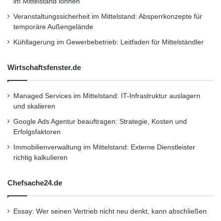
Data Mining Analyse bei Schober Direct Media)
im Mittelstand lohnen
Veranstaltungssicherheit im Mittelstand: Absperrkonzepte für
temporäre Außengelände
Orginal-Meldung:
Kühllagerung im Gewerbebetrieb: Leitfaden für Mittelständler
http://www.presseportal.de/pm/58743/2124110
/versandhandelskongress-2011-schober-
Wirtschaftsfenster.de
navigiert-durch-crossmediale-welt/api
Managed Services im Mittelstand: IT-Infrastruktur auslagern
und skalieren
Dieser Artikel wurde einsortiert unter:
:
Google Ads Agentur beauftragen: Strategie, Kosten und
Highlights
Erfolgsfaktoren
Immobilienverwaltung im Mittelstand: Externe Dienstleister
Schlagwörter:
:
2011
•
B2B
•
Bank
•
richtig kalkulieren
Deutschland
•
Entscheider
•
Chefsache24.de
Familienunternehmer
•
Finanzen
•
GmbH
•
IHK
•
Lifestyle
•
Messe
•
Mittelstand
•
Recht
•
Essay: Wer seinen Vertrieb nicht neu denkt, kann abschließen