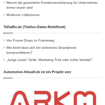
Restaurant
•
Seminar
•
Steuern
•
Strategie
•
Warum die gesetzliche Krankenversicherung für Unternehmer
immer teurer wird
Unternehmen
•
Unternehmer
•
Wirtschaft
•
Moderner Lobbyismus
Wirtschaftsnachrichten
TeDaMo.de (Telefon-Daten-Mobilfunk)
Kurzverweis
Von Frame-Drops zu Framesieg:
Firmenkommunikation
PR
Wie leicht lässt sich ein verlorenes Smartphone
kompromittieren?
Unternehmensmeldungen
„Junge Leute“-Tarife: Marketing-Trick oder echte Vorteile?
Wirtschaftsnachrichten
Automotive-Aktuell.de ist ein Projekt von: