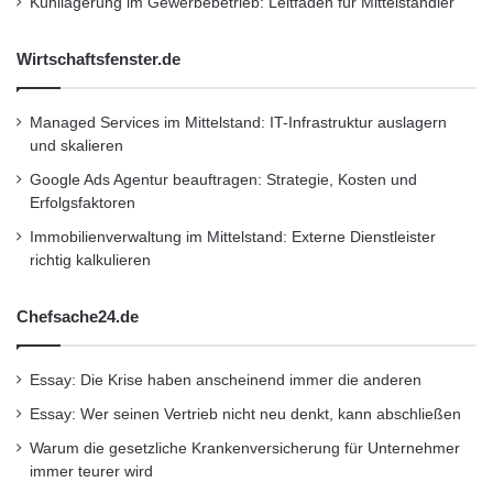
Aktuell
,
Hersteller-Infos
,
Photovoltaik und
Kühllagerung im Gewerbebetrieb: Leitfaden für Mittelständler
-
S
Solar
,
Themen
,
Topmeldungen
.
p
Wirtschaftsfenster.de
Sie können die Kommentare per RSS-Feed
i
e
verfolgen:
RSS 2.0
.
l
Managed Services im Mittelstand: IT-Infrastruktur auslagern
Sie können einen Trackback setzen
e
und skalieren
-
Google Ads Agentur beauftragen: Strategie, Kosten und
I
Erfolgsfaktoren
Kurzverweis
n
Immobilienverwaltung im Mittelstand: Externe Dienstleister
h
richtig kalkulieren
a
l
Firmenkommunikation
PR
t
Chefsache24.de
e
Unternehmensmeldungen
n
g
Essay: Die Krise haben anscheinend immer die anderen
Wirtschaftsnachrichten
e
Essay: Wer seinen Vertrieb nicht neu denkt, kann abschließen
r
e
Warum die gesetzliche Krankenversicherung für Unternehmer
c
immer teurer wird
h