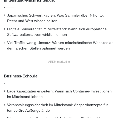
Mittelstand-Nachrichten.de:
e
sicheres und praxisorientiertes Messzubehör
n
N
Japanisches Schwert kaufen: Was Sammler über Nihonto,
notwendig. Mit dem Kurzschluss-Adapter SCU
a
Recht und Wert wissen sollten
1000 können alle Messungen nach Norm VDE
c
Digitale Souveränität im Mittelstand: Wann sich europäische
h
0126-23 / EN 62446 bis 1000VDC und 20ADC
Softwarealternativen wirklich lohnen
f
r
Viel Traffic, wenig Umsatz: Warum mittelständische Websites an
normgerecht durchgeführt werden.
a
den falschen Stellen optimiert werden
g
e
www.evomex.de
ARKM.marketing
n
a
Welcher Redakteur hat diesen Beitrag
c
Business-Echo.de
h
veröffentlicht?
O
Lagerkapazitäten erweitern: Wann sich Container-Investitionen
n
im Mittelstand lohnen
l
Veröffentlicht von:
opr
i
Veranstaltungssicherheit im Mittelstand: Absperrkonzepte für
am 11. Okt 2011 und wurde einsortiert unter:
n
temporäre Außengelände
e