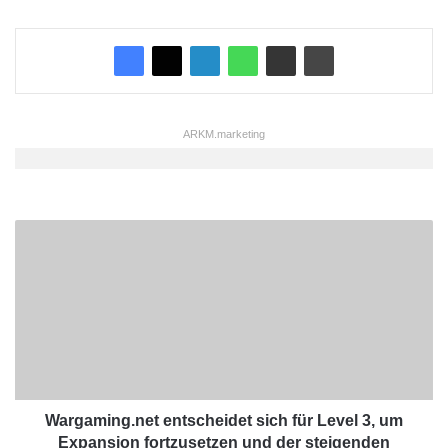
23 / EN 62446 möglich sind.
ARKM.marketing
W
a
r
g
a
m
i
n
g
.
Wargaming.net entscheidet sich für Level 3, um
n
Expansion fortzusetzen und der steigenden