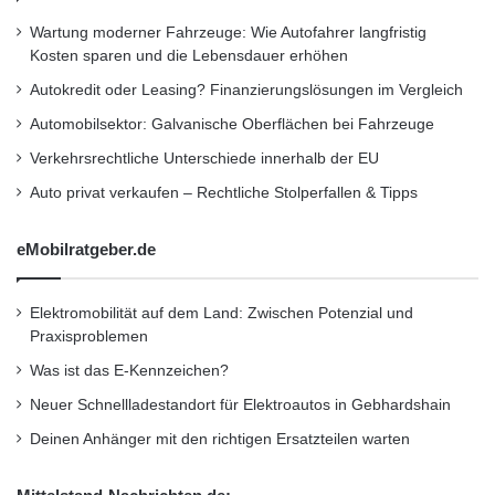
Mit dem Kurzschluss-Adapter EVOMEX SCU
u
Wartung moderner Fahrzeuge: Wie Autofahrer langfristig
1000 können maximal auftretende
s
Kosten sparen und die Lebensdauer erhöhen
e
Spannungen bis 1000V DC und nach
Autokredit oder Leasing? Finanzierungslösungen im Vergleich
t
Kurzschließen der Module maximale Ströme
z
Automobilsektor: Galvanische Oberflächen bei Fahrzeuge
e
bis 20A gemessen werden. Weiterhin ist der
Verkehrsrechtliche Unterschiede innerhalb der EU
n
u
Kurzschluss-Adapter SCU 1000 so konzipiert,
Auto privat verkaufen – Rechtliche Stolperfallen & Tipps
n
dass Isolationswiderstandsmessungen
d
eMobilratgeber.de
d
durchgeführt werden können. Zum
e
r
Lieferumfang des SCU 1000 gehören
Elektromobilität auf dem Land: Zwischen Potenzial und
s
Praxisproblemen
Messleitungen und Solarstecker mit denen ein
t
e
Was ist das E-Kennzeichen?
sicheres Kontaktieren direkt in der Anlage
i
Neuer Schnellladestandort für Elektroautos in Gebhardshain
möglich ist.
g
Deinen Anhänger mit den richtigen Ersatzteilen warten
e
Zur Inbetriebnahme, Wartung und zur
n
d
Fehlersuche in Photovoltaik-Anlagen ist