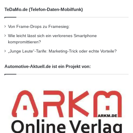
t
TeDaMo.de (Telefon-Daten-Mobilfunk)
z
u
w
Von Frame-Drops zu Framesieg:
e
Wie leicht lässt sich ein verlorenes Smartphone
r
kompromittieren?
d
e
„Junge Leute“-Tarife: Marketing-Trick oder echte Vorteile?
n
Automotive-Aktuell.de ist ein Projekt von: