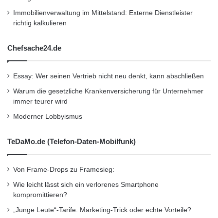
unserer Dienste haben wir dies umfassend
Immobilienverwaltung im Mittelstand: Externe Dienstleister
berücksichtigt”, so James Heard, Präsident der
richtig kalkulieren
Abteilung europäische Märkte bei Level 3.
Chefsache24.de
“Level 3 verfügt über die nötige Skalierbarkeit,
Reichweite und Netzwerkzuverlässigkeit, um
Essay: Wer seinen Vertrieb nicht neu denkt, kann abschließen
Spieleentwickler und Publisher wie
Warum die gesetzliche Krankenversicherung für Unternehmer
Wargaming.net dabei zu helfen,
immer teurer wird
Geschäftsrisiken zu minimieren, ein qualitativ
Moderner Lobbyismus
hochwertigeres Online-Spieleerlebnis
TeDaMo.de (Telefon-Daten-Mobilfunk)
anzubieten und dabei die Kosten im Überblick
behalten zu können. So können sich diese
Von Frame-Drops zu Framesieg:
Unternehmen ganz darauf konzentrieren,
Wie leicht lässt sich ein verlorenes Smartphone
kompromittieren?
Verbraucher mit hochwertigen Inhalten von
„Junge Leute“-Tarife: Marketing-Trick oder echte Vorteile?
ihren Angeboten zu überzeugen, anstatt sich