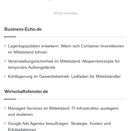
6
(Gigabit pro Sekunde). Das CDN von Level 3
ARKM.marketing
wurde folglich rapide aufskaliert und konnte
der Nachfrage problemlos gerecht werden.
Business-Echo.de
Nach dem erfolgreichen Start in der
Russischen Föderation hat Level 3 sein CDN
Lagerkapazitäten erweitern: Wann sich Container-Investitionen
im Mittelstand lohnen
zur Expansion des Spielegeschäfts in
Veranstaltungssicherheit im Mittelstand: Absperrkonzepte für
Nordamerika und Europa eingesetzt.
temporäre Außengelände
Kühllagerung im Gewerbebetrieb: Leitfaden für Mittelständler
“Uns ist klar, dass sich Spieler immer
Wirtschaftsfenster.de
umfangreichere Inhalte, Live- und On-
Demand-Streams sowie niedrige Latenzzeiten
Managed Services im Mittelstand: IT-Infrastruktur auslagern
wünschen – und das selbst bei
und skalieren
Spitzenlastzeiten. Bei der Konzeptualisierung
Google Ads Agentur beauftragen: Strategie, Kosten und
Erfolgsfaktoren