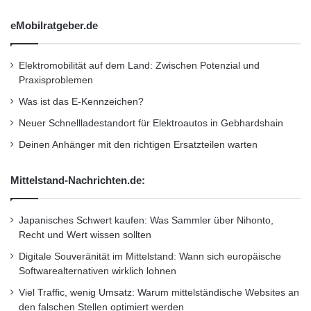
des Unternehmens überzeugt, uns völlig
n
a
unabhängig von Standort oder Wachstum
eMobilratgeber.de
c
dabei helfen zu können, die Nachfrage unserer
h
V
Elektromobilität auf dem Land: Zwischen Potenzial und
Kunden ausnahmslos zu erfüllen.”
D
Praxisproblemen
E
Was ist das E-Kennzeichen?
0
Die Erweiterung der Geschäftsbeziehung folgt
1
Neuer Schnellladestandort für Elektroautos in Gebhardshain
unmittelbar auf das von Level 3 erfolgreiche
2
Deinen Anhänger mit den richtigen Ersatzteilen warten
6
eingeführte grosse Content-Upgrade für das
-
Mittelstand-Nachrichten.de:
World of Tanks-Spiel. Als der Patch
2
3
veröffentlicht wurde, wollten mehr als eine
/
Japanisches Schwert kaufen: Was Sammler über Nihonto,
E
halbe Million Spieler aus Russland sofort auf
Recht und Wert wissen sollten
N
den bereitgestellten Inhalt zu greifen. So
6
Digitale Souveränität im Mittelstand: Wann sich europäische
2
Softwarealternativen wirklich lohnen
entstand bei der Caching-Kapazität zeitweise
4
Viel Traffic, wenig Umsatz: Warum mittelständische Websites an
4
eine Höchstauslastung von nahezu 70 Gbps
den falschen Stellen optimiert werden