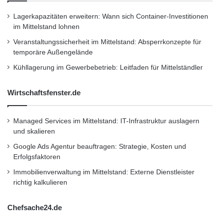
Ausstattung ihres Traumautos
Lagerkapazitäten erweitern: Wann sich Container-Investitionen
im Mittelstand lohnen
AutoScout24-Umfrage
Veranstaltungssicherheit im Mittelstand: Absperrkonzepte für
Das Auto der Frauen
Einparkhilfe
temporäre Außengelände
Kühllagerung im Gewerbebetrieb: Leitfaden für Mittelständler
Sicherheit wichtiger als Design
Tempomat wichtiger als Anhängerkupplung
Wirtschaftsfenster.de
Umweltfreundlichkeit
Managed Services im Mittelstand: IT-Infrastruktur auslagern
und skalieren
Umweltfreundlichkeit und Schnelligkeit
Google Ads Agentur beauftragen: Strategie, Kosten und
Erfolgsfaktoren
Immobilienverwaltung im Mittelstand: Externe Dienstleister
richtig kalkulieren
Chefsache24.de