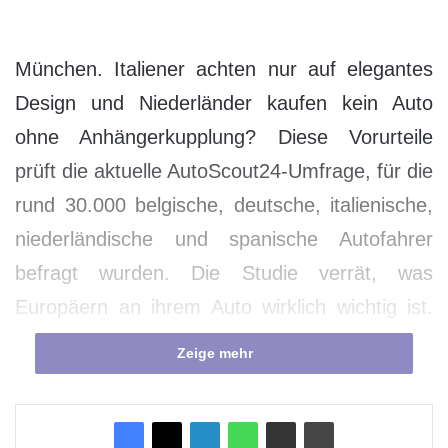
München. Italiener achten nur auf elegantes
Design und Niederländer kaufen kein Auto
ohne Anhängerkupplung? Diese Vorurteile
prüft die aktuelle AutoScout24-Umfrage, für die
rund 30.000 belgische, deutsche, italienische,
niederländische und spanische Autofahrer
befragt wurden. Die Studie verrät, was
Europäern an ihrem Auto wirklich wichtig ist.
Sicherheit steht bei ihnen an erster Stelle,
Zeige mehr
noch vor dem Design (auch bei den Italienern,
denen das Design im Ländervergleich mit 57
Prozent jedoch am wichtigsten ist). Der Preis