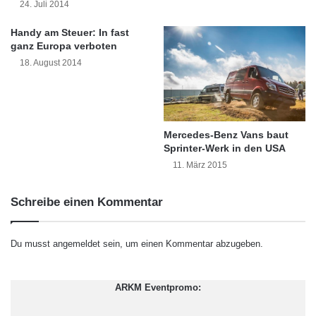
24. Juli 2014
i
h
zu wollen.
o
i
Handy am Steuer: In fast
n
E
ganz Europa verboten
e
l
Niederländern Tempomat wichtiger als
18. August 2014
n
e
Anhängerkupplung
c
t
r
Geht es um die Ausstattung ihres Traumautos,
i
Mercedes-Benz Vans baut
c
Sprinter-Werk in den USA
gehen die Meinungen der Europäer
V
11. März 2015
auseinander. Während die Deutschen (63
e
h
Prozent) am meisten Wert auf Alufelgen legen,
Schreibe einen Kommentar
i
c
wollen Belgier (63 Prozent) und Italiener (62
l
Du musst
angemeldet
sein, um einen Kommentar abzugeben.
Prozent) am wenigsten auf die Einparkhilfe
e
i
verzichten. Entgegen gängiger Klischees ist
n
ARKM Eventpromo:
u
Niederländern nicht die Anhängerkupplung am
m