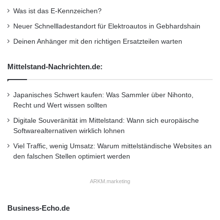
n
Prozent). Niederländer und Italiener reagieren
Was ist das E-Kennzeichen?
e
i
etwas gelassener: 62 Prozent regen sich sehr
Neuer Schnellladestandort für Elektroautos in Gebhardshain
n
über die Delle an der Fahrertür auf. Die Belgier
Deinen Anhänger mit den richtigen Ersatzteilen warten
suchen auch am schnellsten eine Werkstatt
Mittelstand-Nachrichten.de:
auf. 52 Prozent bringen ihr Auto noch am
selben Tag zur Reparatur. Bei den Deutschen
Japanisches Schwert kaufen: Was Sammler über Nihonto,
Recht und Wert wissen sollten
sind es nur 17 Prozent. Die Mehrheit (37
Digitale Souveränität im Mittelstand: Wann sich europäische
Prozent) bringt ihr Auto innerhalb von sieben
Softwarealternativen wirklich lohnen
Tagen zum Fachmann. Ganze 19 Prozent der
Viel Traffic, wenig Umsatz: Warum mittelständische Websites an
den falschen Stellen optimiert werden
Deutschen würden sogar gar nicht in die
Werkstatt gehen und mit der Delle einfach
ARKM.marketing
weiterfahren.
Business-Echo.de