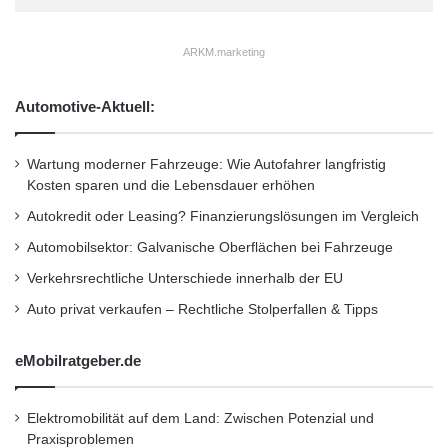
wichtigsten, sondern der Tempomat (70
w
e
Prozent). Bei mehr als jedem dritten
ARKM.marketing
l
Niederländer (37 Prozent) darf die
t
s
Automotive-Aktuell:
Anhängerkupplung bei der Ausstattung des
e
n
Traumautos dennoch nicht fehlen. Damit liegen
s
Wartung moderner Fahrzeuge: Wie Autofahrer langfristig
sie im europaweiten Vergleich immer noch auf
i
Kosten sparen und die Lebensdauer erhöhen
b
Platz eins.
Autokredit oder Leasing? Finanzierungslösungen im Vergleich
l
e
Automobilsektor: Galvanische Oberflächen bei Fahrzeuge
n
Delle im Auto – Belgier und Deutsche ärgern
Verkehrsrechtliche Unterschiede innerhalb der EU
B
sich am meisten
e
Auto privat verkaufen – Rechtliche Stolperfallen & Tipps
r
e
eMobilratgeber.de
Über eine Delle an der Fahrertür ihres Autos
i
c
ärgern sich die Belgier am meisten (74
h
Elektromobilität auf dem Land: Zwischen Potenzial und
Prozent), dicht gefolgt von den Deutschen (72
e
Praxisproblemen