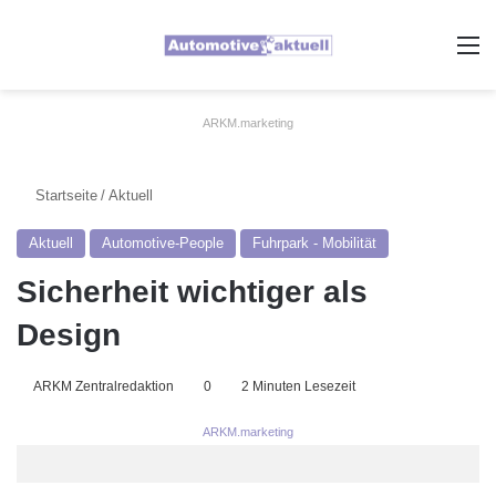
A
ARKM.marketing
Startseite
/
Aktuell
Aktuell
Automotive-People
Fuhrpark - Mobilität
Sicherheit wichtiger als
Design
ARKM Zentralredaktion
0
2 Minuten Lesezeit
ARKM.marketing