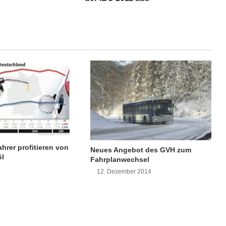
l
t
d
y
n
a
m
i
s
c
h
e
V
F
hrer profitieren von
Neues Angebot des GVH zum
X
öl
Fahrplanwechsel
-
12. Dezember 2014
L
ö
s
u
n