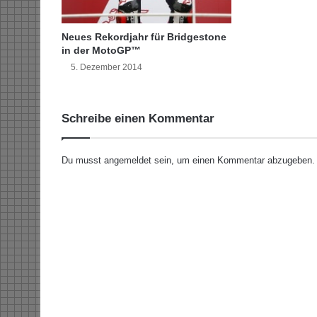
s
c
h
Neues Rekordjahr für Bridgestone
in der MotoGP™
u
t
5. Dezember 2014
z
Schreibe einen Kommentar
Du musst
angemeldet
sein, um einen Kommentar abzugeben.