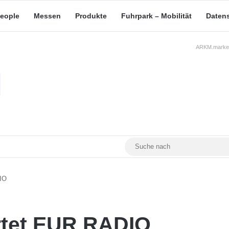
eople
Messen
Produkte
Fuhrpark – Mobilität
Daten
ARKM.market
RSS
Facebook
YouTube
Mastodon
DIO
artet EUR RADIO