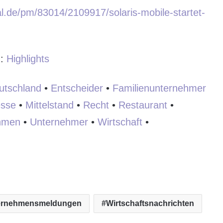
l.de/pm/83014/2109917/solaris-mobile-startet-
:
:
Highlights
utschland
•
Entscheider
•
Familienunternehmer
sse
•
Mittelstand
•
Recht
•
Restaurant
•
hmen
•
Unternehmer
•
Wirtschaft
•
ernehmensmeldungen
Wirtschaftsnachrichten