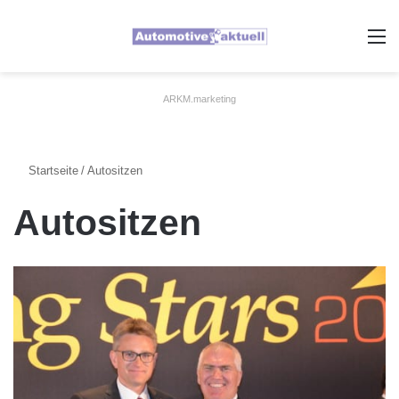
A
ARKM.marketing
Startseite
/
Autositzen
Autositzen