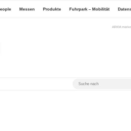
eople
Messen
Produkte
Fuhrpark – Mobilität
Daten
ARKM.market
RSS
Facebook
YouTube
Mastodon