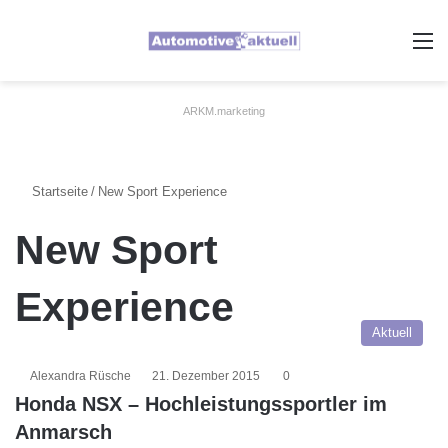
A
ARKM.marketing
Startseite
/
New Sport Experience
New Sport
Experience
Aktuell
Alexandra Rüsche
21. Dezember 2015
0
Honda NSX – Hochleistungssportler im
Anmarsch