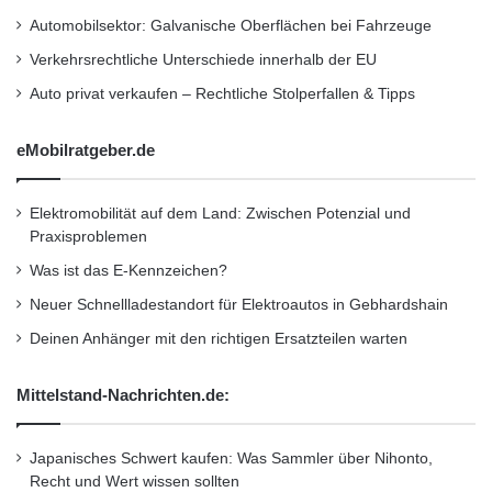
l
Das Licht der Öffentlichkeit erblickte der
Automobilsektor: Galvanische Oberflächen bei Fahrzeuge
o
s
Supersportler bei der Tokyo Motorshow im
Verkehrsrechtliche Unterschiede innerhalb der EU
s
Oktober 2015. Aber Mitte 2016 soll er bei den
Auto privat verkaufen – Rechtliche Stolperfallen & Tipps
e
n
europäischen Händlern stehen. Geschätzter
eMobilratgeber.de
Preis: 160.000 Euro.
Elektromobilität auf dem Land: Zwischen Potenzial und
Quelle: dmd
Praxisproblemen
Was ist das E-Kennzeichen?
Neuer Schnellladestandort für Elektroautos in Gebhardshain
Elektromotoren
New Sport Experience
Deinen Anhänger mit den richtigen Ersatzteilen warten
Sommer 2016
Supersportler
Mittelstand-Nachrichten.de:
Tokyo Motorshow
V6-Mittelmotor mit Twin-Turboladern
Japanisches Schwert kaufen: Was Sammler über Nihonto,
Recht und Wert wissen sollten