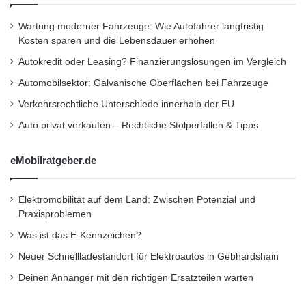
Johannes Wacker.
Wartung moderner Fahrzeuge: Wie Autofahrer langfristig
Kosten sparen und die Lebensdauer erhöhen
Der große Vorteil der KW Gewindefedern
Autokredit oder Leasing? Finanzierungslösungen im Vergleich
gegenüber herkömmlichen Tieferlegungsfedern
Automobilsektor: Galvanische Oberflächen bei Fahrzeuge
ist die Möglichkeit, jederzeit eine individuelle
Verkehrsrechtliche Unterschiede innerhalb der EU
Tieferlegung vornehmen zu können. Bei
Auto privat verkaufen – Rechtliche Stolperfallen & Tipps
normalen Federn wäre dies nicht möglich.
eMobilratgeber.de
Beim Audi R8 erlaubt der höhenverstellbare
Federsatz an beiden Achsen eine Tiefe von 5
Elektromobilität auf dem Land: Zwischen Potenzial und
bis 25 mm. Sollte der R8 ohne dem „Audi
Praxisproblemen
Was ist das E-Kennzeichen?
magnetic ride“-Fahrwerk ausgerüstet sein, ist
Neuer Schnellladestandort für Elektroautos in Gebhardshain
eine Tieferlegung von bis zu 35 mm möglich.
Deinen Anhänger mit den richtigen Ersatzteilen warten
„Wer für seinen R8 nach einer individuellen