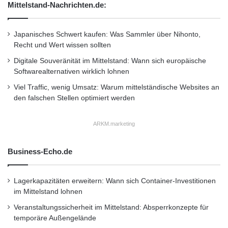
Tieferlegung sucht und mit der
Mittelstand-Nachrichten.de:
Fahrwerkauslegung des Audi zufrieden ist, für
Japanisches Schwert kaufen: Was Sammler über Nihonto,
den sind unsere KW Gewindefedern das ideale
Recht und Wert wissen sollten
Zubehör.“ Die unverbindliche Preisempfehlung
Digitale Souveränität im Mittelstand: Wann sich europäische
liegt bei 1.099 Euro. Für Audi-R8-Fahrer die
Softwarealternativen wirklich lohnen
noch mehr Performance wünschen entwickelt
Viel Traffic, wenig Umsatz: Warum mittelständische Websites an
den falschen Stellen optimiert werden
der Fahrwerkhersteller bereits die ersten
Fahrwerkkomplettlösungen, die auf die
ARKM.marketing
erfolgreiche Motorsportausrüstung von KW
Business-Echo.de
basieren.
Lagerkapazitäten erweitern: Wann sich Container-Investitionen
Quelle: KW automotive GmbH
im Mittelstand lohnen
Veranstaltungssicherheit im Mittelstand: Absperrkonzepte für
temporäre Außengelände
Audi R8
Fachwerkstatt
Fahrwerk