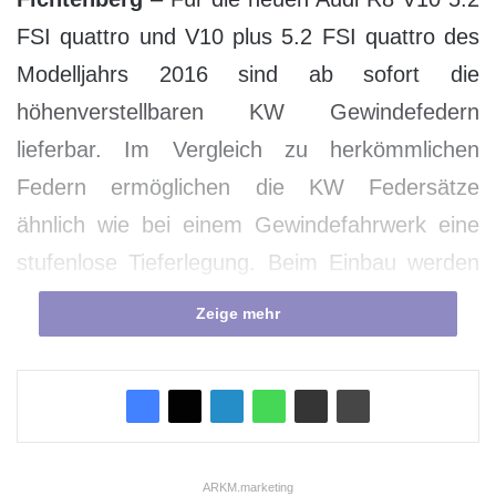
FSI quattro und V10 plus 5.2 FSI quattro des
Modelljahrs 2016 sind ab sofort die
höhenverstellbaren KW Gewindefedern
lieferbar. Im Vergleich zu herkömmlichen
Federn ermöglichen die KW Federsätze
ähnlich wie bei einem Gewindefahrwerk eine
stufenlose Tieferlegung. Beim Einbau werden
einfach die Serienfedern gegen die KW Federn
Zeige mehr
mit ihrer Niveauregulierung ersetzt.
Anschließend kann in Verbindung mit den
Seriendämpfern eine individuelle Tieferlegung
im geprüften Einstellbereich von 5 – 25 mm
vorgenommen werden. Mit herkömmlichen
ARKM.marketing