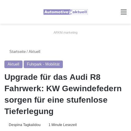
A
ARKM.marketing
Startseite
/
Aktuell
Aktuell
Fuhrpark - Mobilität
Upgrade für das Audi R8
Fahrwerk: KW Gewindefedern
sorgen für eine stufenlose
Tieferlegung
Despina Tagkalidou
1 Minute Lesezeit