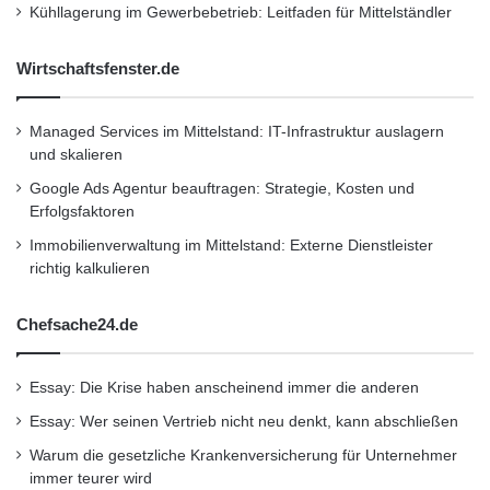
Kühllagerung im Gewerbebetrieb: Leitfaden für Mittelständler
Fahrwerkhersteller
Wirtschaftsfenster.de
Fahrwerkkomplettlösungen
Federwegbegrenzer
Gewindefedern
Managed Services im Mittelstand: IT-Infrastruktur auslagern
und skalieren
Höhenverstellung
Motorsportausrüstung
Google Ads Agentur beauftragen: Strategie, Kosten und
Erfolgsfaktoren
Performance
Serienkomponenten
Immobilienverwaltung im Mittelstand: Externe Dienstleister
richtig kalkulieren
Tieferlegung
Upgrade
Vertragswerkstatt
Chefsache24.de
Essay: Die Krise haben anscheinend immer die anderen
Essay: Wer seinen Vertrieb nicht neu denkt, kann abschließen
Warum die gesetzliche Krankenversicherung für Unternehmer
immer teurer wird