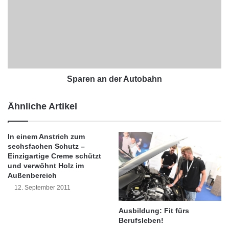
m
a
m
r
e
e
r
n
f
a
e
n
s
d
t
e
Sparen an der Autobahn
:
r
S
A
Ähnliche Artikel
c
u
h
t
u
o
In einem Anstrich zum
t
b
sechsfachen Schutz –
z
a
Einzigartige Creme schützt
v
h
und verwöhnt Holz im
o
n
Außenbereich
r
12. September 2011
B
l
Ausbildung: Fit fürs
i
Berufsleben!
t