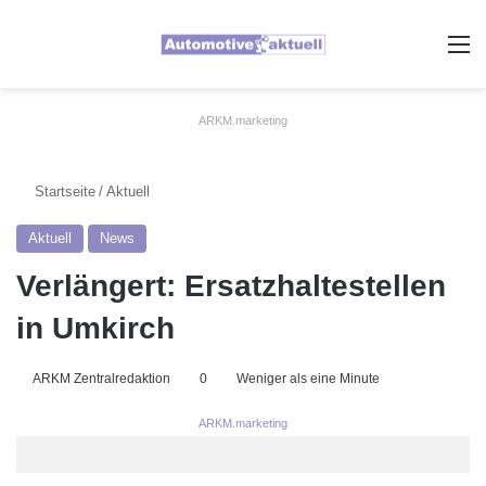
A
ARKM.marketing
Startseite
/
Aktuell
Aktuell
News
Verlängert: Ersatzhaltestellen
in Umkirch
ARKM Zentralredaktion
0
Weniger als eine Minute
ARKM.marketing