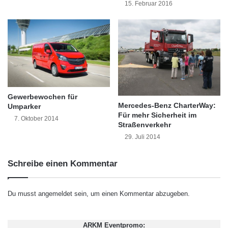
15. Februar 2016
z
e
i
n
s
c
h
l
a
Gewerbewochen für
Mercedes-Benz CharterWay:
g
Umparker
Für mehr Sicherheit im
s
7. Oktober 2014
Straßenverkehr
u
29. Juli 2014
c
h
e
Schreibe einen Kommentar
n
Du musst
angemeldet
sein, um einen Kommentar abzugeben.
ARKM Eventpromo: