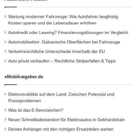
e
i
deutschen und österreichischen Markt. Die
n
Wartung moderner Fahrzeuge: Wie Autofahrer langfristig
Prisma-Life verwaltet Kundengelder in Höhe
V
Kosten sparen und die Lebensdauer erhöhen
e
von über 613 Millionen Euro. Die
Autokredit oder Leasing? Finanzierungslösungen im Vergleich
r
Beitragseinnahmen 2010 betrugen 178.40
s
Automobilsektor: Galvanische Oberflächen bei Fahrzeuge
o
Millionen Euro. Infos unter:
Verkehrsrechtliche Unterschiede innerhalb der EU
r
g
www.prismalife.com
Auto privat verkaufen – Rechtliche Stolperfallen & Tipps
u
n
eMobilratgeber.de
Orginal-Meldung:
g
s
http://www.presseportal.de/pm/81381/2123212
w
Elektromobilität auf dem Land: Zwischen Potenzial und
e
/prismalife-ag-versicherer-erhaelt-guetesiegel-
Praxisproblemen
r
fuer-transparenz/api
Was ist das E-Kennzeichen?
k
e
Neuer Schnellladestandort für Elektroautos in Gebhardshain
.
Dieser Artikel wurde einsortiert unter:
:
Deinen Anhänger mit den richtigen Ersatzteilen warten
V
.