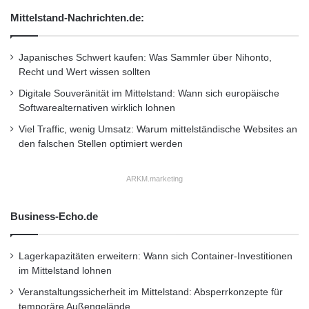
Highlights
Mittelstand-Nachrichten.de:
Schlagwörter:
:
2011
•
B2B
•
Bank
•
Japanisches Schwert kaufen: Was Sammler über Nihonto,
Deutschland
•
Entscheider
•
Recht und Wert wissen sollten
Familienunternehmer
•
Finanzen
•
GmbH
•
IHK
Digitale Souveränität im Mittelstand: Wann sich europäische
Softwarealternativen wirklich lohnen
•
Lifestyle
•
Messe
•
Mittelstand
•
Recht
•
Viel Traffic, wenig Umsatz: Warum mittelständische Websites an
Restaurant
•
Seminar
•
Steuern
•
Strategie
•
den falschen Stellen optimiert werden
Unternehmen
•
Unternehmer
•
Wirtschaft
•
ARKM.marketing
Wirtschaftsnachrichten
Business-Echo.de
Kurzverweis
Lagerkapazitäten erweitern: Wann sich Container-Investitionen
im Mittelstand lohnen
Firmenkommunikation
PR
Veranstaltungssicherheit im Mittelstand: Absperrkonzepte für
Unternehmensmeldungen
temporäre Außengelände