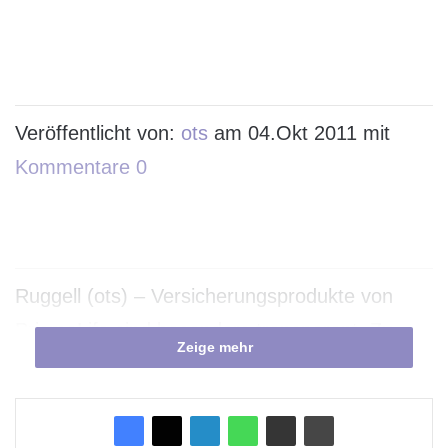
Veröffentlicht von:
ots
am 04.Okt 2011 mit
Kommentare 0
Ruggell (ots) – Versicherungsprodukte von
PrismaLife sind besonders transparent. Zu
Zeige mehr
diesem Ergebnis kommt eine aktuelle Studie
des Deutschen Finanz-Service Instituts (DFSI).
Der Branchendienst verleiht PrismaLife ein