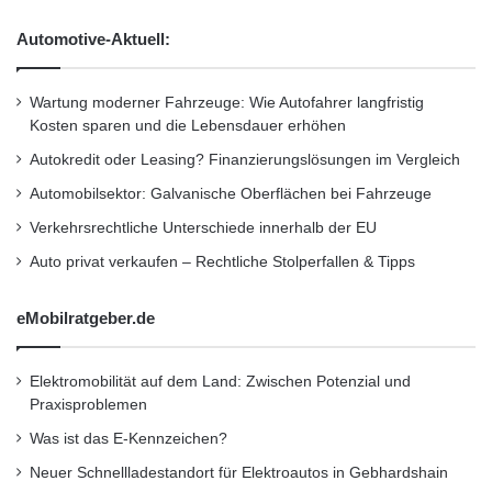
r
x
d
i
Automotive-Aktuell:
i
b
“Ich freue mich, Joseph Souren als Leiter
e
l
unseres EMEA-Teams vorzustellen”, so
S
e
Wartung moderner Fahrzeuge: Wie Autofahrer langfristig
o
n
Kosten sparen und die Lebensdauer erhöhen
Berger. “Mit seiner Branchenkompetenz,
l
A
Autokredit oder Leasing? Finanzierungslösungen im Vergleich
a
seiner Kenntnis des Security-Markts und
n
r
s
Automobilsektor: Galvanische Oberflächen bei Fahrzeuge
seinen Erfolgen im Ausbau von
b
a
Verkehrsrechtliche Unterschiede innerhalb der EU
r
t
Vertriebspartnernetzen wird Souren unser
a
Auto privat verkaufen – Rechtliche Stolperfallen & Tipps
z
Wachstum vorantreiben.”
n
z
c
u
eMobilratgeber.de
h
r
Joseph Souren bringt mehr als 18 Jahre
e
E
v
r
Elektromobilität auf dem Land: Zwischen Potenzial und
Erfahrung in den Märkten für Enterprise-
o
s
Praxisproblemen
Software und IT-Sicherheit mit und war schon
r
t
Was ist das E-Kennzeichen?
e
für Vertrieb, Marketing, Channel-Partner und
l
Neuer Schnellladestandort für Elektroautos in Gebhardshain