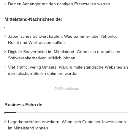
l
Operations verantwortlich. Er hatte eine Reihe
Deinen Anhänger mit den richtigen Ersatzteilen warten
u
von Managementpositionen in NASDAQ 100-
n
Mittelstand-Nachrichten.de:
g
Unternehmen wie SanDisk und McAfee inne
g
und war zuletzt für CA Technologies tätig. “Ich
l
Japanisches Schwert kaufen: Was Sammler über Nihonto,
o
habe mich entschlossen zu Wave zu gehen –
Recht und Wert wissen sollten
b
a
weil Wave Erfahrung, Kompetenzen und
Digitale Souveränität im Mittelstand: Wann sich europäische
l
Softwarealternativen wirklich lohnen
Technologien besitzt und damit der Krise der
e
Viel Traffic, wenig Umsatz: Warum mittelständische Websites an
r
weltweiten Netzwerksicherheit Einzigartiges
den falschen Stellen optimiert werden
I
n
entgegenzusetzen hat”, erklärte Souren. “Wir
h
ARKM.marketing
wollen unser Channel-Programm beibehalten,
a
l
ausbauen und um lokale Support-Ressourcen
Business-Echo.de
t
ergänzen, so Souren. Neu kommt auch
e
u
Lagerkapazitäten erweitern: Wann sich Container-Investitionen
Graeme Rowe zu Wave, um dort als Marketing
m
im Mittelstand lohnen
z