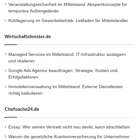
Director EMEA zu wirken. Rowe war bisher als
Veranstaltungssicherheit im Mittelstand: Absperrkonzepte für
u
European Marketing Manager, Cisco Security,
temporäre Außengelände
s
e
tätig.
Kühllagerung im Gewerbebetrieb: Leitfaden für Mittelständler
t
z
Wirtschaftsfenster.de
e
Wave verfügt über Niederlassungen in London,
n
Frankfurt und Nantes. Ein Support-Center
Managed Services im Mittelstand: IT-Infrastruktur auslagern
befindet sich in Dietikon(CH). Safend hat ihren
und skalieren
Hauptsitz in Tel Aviv, Israel.
Google Ads Agentur beauftragen: Strategie, Kosten und
Erfolgsfaktoren
Immobilienverwaltung im Mittelstand: Externe Dienstleister
Orginal-Meldung:
richtig kalkulieren
http://www.presseportal.de/pm/102792/213153
Chefsache24.de
2/wave-kuendigt-expansion-im-emea-raum-an-
vorangetrieben-durch-steigende-nachfrage-
Essay: Wer seinen Vertrieb nicht neu denkt, kann abschließen
nach-trusted/api
Warum die gesetzliche Krankenversicherung für Unternehmer