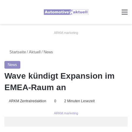
A
ARKM.marketing
Startseite
/
Aktuell
/
News
News
Wave kündigt Expansion im
EMEA-Raum an
ARKM Zentralredaktion
0
2 Minuten Lesezeit
ARKM.marketing