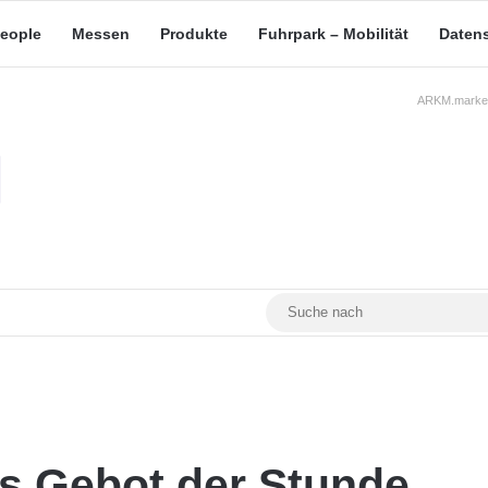
eople
Messen
Produkte
Fuhrpark – Mobilität
Daten
ARKM.market
RSS
Facebook
YouTube
Mastodon
s Gebot der Stunde