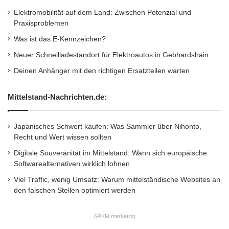
prognostizierte Quitzau im ‘Börse Online’-
Elektromobilität auf dem Land: Zwischen Potenzial und
Interview. Zwar seien momentan die meisten
Praxisproblemen
Anleger der Meinung, dass der Drahtseilakt
Was ist das E-Kennzeichen?
der Weltwirtschaft nicht gut gehe, doch der
Neuer Schnellladestandort für Elektroautos in Gebhardshain
Wirtschaftsexperte ist sich sicher: “Bleibt der
Deinen Anhänger mit den richtigen Ersatzteilen warten
Absturz aus, wird rasch wieder Optimismus
Mittelstand-Nachrichten.de:
einkehren und die Märkte nach oben treiben.”
Japanisches Schwert kaufen: Was Sammler über Nihonto,
Orginal-Meldung:
Recht und Wert wissen sollten
http://www.presseportal.de/pm/67525/2132174
Digitale Souveränität im Mittelstand: Wann sich europäische
Softwarealternativen wirklich lohnen
/wirtschaftsexperte-kritisiert-management-der-
Viel Traffic, wenig Umsatz: Warum mittelständische Websites an
schuldenkrise-in-europa/api
den falschen Stellen optimiert werden
ARKM.marketing
Kurzverweis