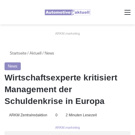
A
ARKM.marketing
Startseite
/
Aktuell
/
News
News
Wirtschaftsexperte kritisiert
Management der
Schuldenkrise in Europa
ARKM Zentralredaktion
0
2 Minuten Lesezeit
ARKM.marketing