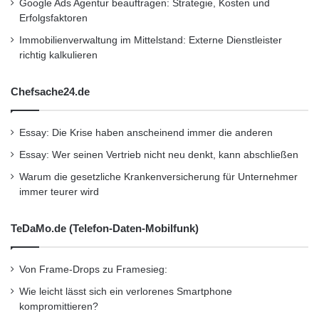
Google Ads Agentur beauftragen: Strategie, Kosten und
Orginal-Meldung:
Erfolgsfaktoren
http://www.presseportal.de/pm/50871/2118417
Immobilienverwaltung im Mittelstand: Externe Dienstleister
/weltrekord-groesste-taschenlampe-kommt-
richtig kalkulieren
aus-deutschland-zweibrueder-optoelectronics-
Chefsache24.de
enthuellt-auf/api
Essay: Die Krise haben anscheinend immer die anderen
Dieser Artikel wurde einsortiert unter:
:
Essay: Wer seinen Vertrieb nicht neu denkt, kann abschließen
Highlights
Warum die gesetzliche Krankenversicherung für Unternehmer
immer teurer wird
Schlagwörter:
:
2011
•
B2B
•
Bank
•
TeDaMo.de (Telefon-Daten-Mobilfunk)
Deutschland
•
Entscheider
•
Familienunternehmer
•
Finanzen
•
GmbH
•
IHK
Von Frame-Drops zu Framesieg:
•
Lifestyle
•
Messe
•
Mittelstand
•
Recht
•
Wie leicht lässt sich ein verlorenes Smartphone
kompromittieren?
Restaurant
•
Seminar
•
Steuern
•
Strategie
•