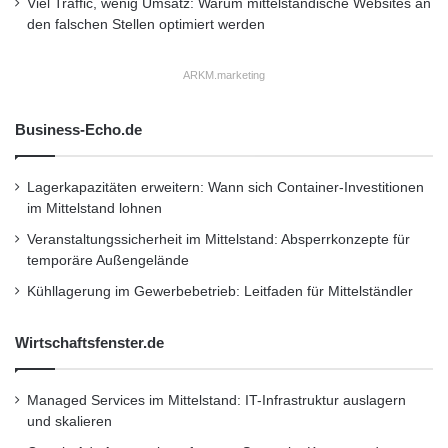
Viel Traffic, wenig Umsatz: Warum mittelständische Websites an
den falschen Stellen optimiert werden
|
ARKM.marketing
Über Zweibrüder Optoelectronics:
Business-Echo.de
Das Unternehmen Zweibrüder Optoelectronics
Lagerkapazitäten erweitern: Wann sich Container-Investitionen
wurde 1993 in Solingen von den Brüdern
im Mittelstand lohnen
Rainer und Harald Opolka gegründet. Anstelle
Veranstaltungssicherheit im Mittelstand: Absperrkonzepte für
temporäre Außengelände
von Glühlampen als Lichtquelle setzt es auf
Kühllagerung im Gewerbebetrieb: Leitfaden für Mittelständler
LEDs. Heute hat Zweibrüder Optoelectronics
über 1100 Mitarbeiter in Deutschland und
Wirtschaftsfenster.de
China und gehört weltweit zu den führenden
Herstellern von LED-Metall-Taschenlampen.
Managed Services im Mittelstand: IT-Infrastruktur auslagern
und skalieren