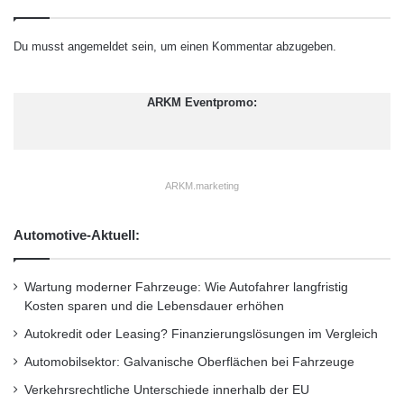
s
|
e
h
n
i
Du musst
angemeldet
sein, um einen Kommentar abzugeben.
f
n
|
ü
b
r
o
ARKM Eventpromo:
G
H
| |Verbrauch
r
o
o
l
ß
d
|1.000 Watt
ARKM.marketing
v
i
e
n
r
g
|…entspricht dem Verbrauch |
Automotive-Aktuell:
a
s
|Leistungsaufnahme |
n
s
Wartung moderner Fahrzeuge: Wie Autofahrer langfristig
t
Kosten sparen und die Lebensdauer erhöhen
|eines handelsüblichen 1 Liter | |
a
Autokredit oder Leasing? Finanzierungslösungen im Vergleich
l
t
Automobilsektor: Galvanische Oberflächen bei Fahrzeuge
|
u
Verkehrsrechtliche Unterschiede innerhalb der EU
n