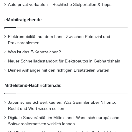
g
Auto privat verkaufen – Rechtliche Stolperfallen & Tipps
|Wasserkocher
e
n
eMobilratgeber.de
| |
Elektromobilität auf dem Land: Zwischen Potenzial und
|
Praxisproblemen
Was ist das E-Kennzeichen?
|
Neuer Schnellladestandort für Elektroautos in Gebhardshain
Deinen Anhänger mit den richtigen Ersatzteilen warten
| |Lebensdauer einer |ca. 100.000
Mittelstand-Nachrichten.de:
|…entspricht über elf Jahren | |LED
Japanisches Schwert kaufen: Was Sammler über Nihonto,
Recht und Wert wissen sollten
|Stunden
Digitale Souveränität im Mittelstand: Wann sich europäische
Softwarealternativen wirklich lohnen
|ununterbrochenem Leuchten