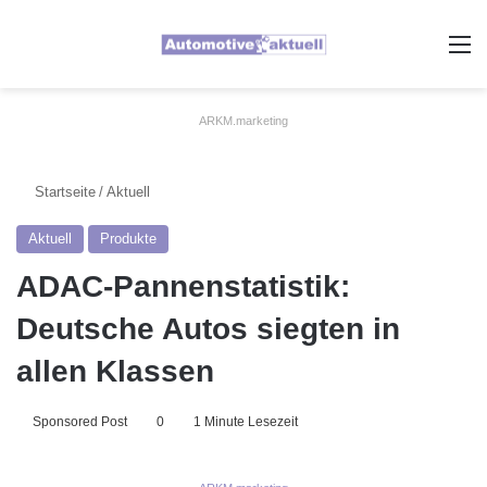
A
ARKM.marketing
Startseite
/
Aktuell
Aktuell
Produkte
ADAC-Pannenstatistik:
Deutsche Autos siegten in
allen Klassen
Sponsored Post
0
1 Minute Lesezeit