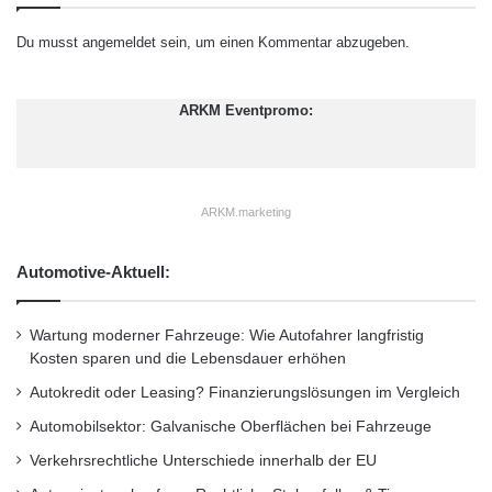
w
Herangezogen werden allerdings nur
i
Du musst
angemeldet
sein, um einen Kommentar abzugeben.
technische Pannen. Die betroffenen Autos sind
e
d
dabei nicht älter als sechs Jahre, müssen in
e
ARKM Eventpromo:
r
mindestens drei aufeinander folgenden Jahren
e
im wesentlichen unverändert gebaut und in
i
n
einem der Jahre mindestes 10.000-mal
ARKM.marketing
e
zugelassen worden sein. Alles in allem wurden
n
e
Automotive-Aktuell:
92 Modellreihen untersucht.
c
h
t
Wartung moderner Fahrzeuge: Wie Autofahrer langfristig
e
Kosten sparen und die Lebensdauer erhöhen
n
Autokredit oder Leasing? Finanzierungslösungen im Vergleich
S
p
Automobilsektor: Galvanische Oberflächen bei Fahrzeuge
o
Verkehrsrechtliche Unterschiede innerhalb der EU
r