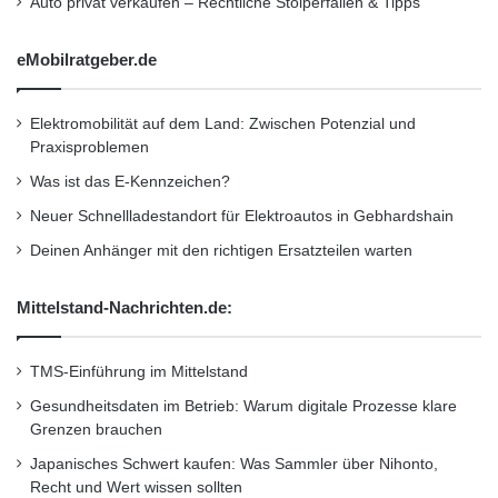
Auto privat verkaufen – Rechtliche Stolperfallen & Tipps
t
w
a
eMobilratgeber.de
g
e
n
Elektromobilität auf dem Land: Zwischen Potenzial und
,
Praxisproblemen
l
Was ist das E-Kennzeichen?
a
n
Neuer Schnellladestandort für Elektroautos in Gebhardshain
d
Deinen Anhänger mit den richtigen Ersatzteilen warten
e
t
Mittelstand-Nachrichten.de:
s
o
Bei der aktuellen Pannenstatistik des ADAC
f
TMS-Einführung im Mittelstand
schnitten Autos aus deutscher Produktion
o
r
Gesundheitsdaten im Betrieb: Warum digitale Prozesse klare
am besten ab. (Grafik: ADAC)
t
Grenzen brauchen
a
Japanisches Schwert kaufen: Was Sammler über Nihonto,
u
Recht und Wert wissen sollten
f
ADAC
Audi A 5
Audi Q 5