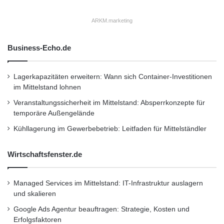
P
o
BMW X 3
Honda
Hyundai
ARKM.marketing
r
s
Kleinwagen
Mazda6
Mercedes-Benz
Business-Echo.de
c
h
Mitsubishi Colt
Mittelklasse
e
Lagerkapazitäten erweitern: Wann sich Container-Investitionen
-
Opel Meriva
Pannenstatistik
im Mittelstand lohnen
N
Veranstaltungssicherheit im Mittelstand: Absperrkonzepte für
i
Stopp-Start-Systemen
Toyota Avensis
temporäre Außengelände
v
e
Kühllagerung im Gewerbebetrieb: Leitfaden für Mittelständler
a
u
Wirtschaftsfenster.de
!
Managed Services im Mittelstand: IT-Infrastruktur auslagern
und skalieren
Google Ads Agentur beauftragen: Strategie, Kosten und
Erfolgsfaktoren